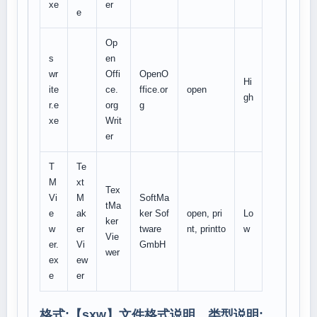
xe
er
e
Op
s
en
wr
Offi
OpenO
Hi
ite
ce.
ffice.or
open
gh
r.e
org
g
xe
Writ
er
T
Te
M
xt
Tex
Vi
M
SoftMa
tMa
e
ak
ker Sof
open, pri
Lo
ker
w
er
tware
nt, printto
w
Vie
er.
Vi
GmbH
wer
ex
ew
e
er
格式:【
sxw
】文件格式说明、类型说明: