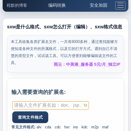
编码转换
安全加固
程默的博客
格式化与前端
网络工具
IP与域名
邮件工具
生活便民
更多工具
sxw是什么格式、sxw怎么打开（编辑）、sxw格式信息
5.1支付宝大红包
本工具收集各类扩展名文件，一共有8000多种，通过查找能够方
便知道各种文件的所属格式，以及它的打开方式。遇到自己不清
楚的类型文件，试试该工具。可以方便查到能够编辑该文件的工
具。
雨云：中美港_服务器 5元/月_独立IP
输入需要查询的扩展名:
常见文件格式:
alv
cda
cdc
hxr
ins
kdc
m2p
maf