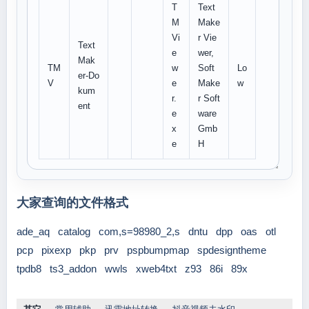
T
Text
M
Make
Vi
r Vie
Text
e
wer,
Mak
TM
w
Soft
Lo
er-Do
V
e
Make
w
kum
r.
r Soft
ent
e
ware
x
Gmb
e
H
大家查询的文件格式
ade_aq
catalog
com,s=98980_2,s
dntu
dpp
oas
otl
pcp
pixexp
pkp
prv
pspbumpmap
spdesigntheme
tpdb8
ts3_addon
wwls
xweb4txt
z93
86i
89x