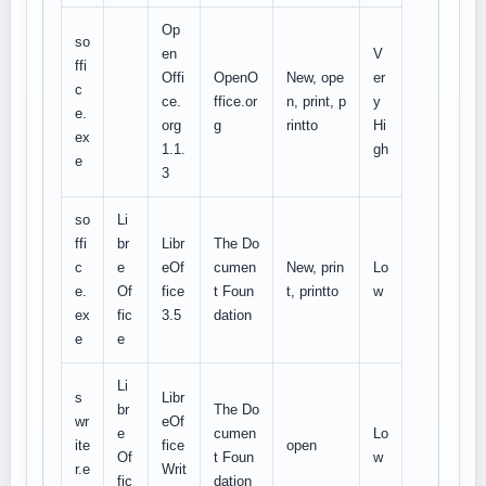
Op
so
en
V
ffi
Offi
OpenO
New, ope
er
c
ce.
ffice.or
n, print, p
y
e.
org
g
rintto
Hi
ex
1.1.
gh
e
3
so
Li
ffi
br
Libr
The Do
c
e
eOf
cumen
New, prin
Lo
e.
Of
fice
t Foun
t, printto
w
ex
fic
3.5
dation
e
e
Li
s
Libr
br
The Do
wr
eOf
e
cumen
Lo
ite
fice
open
Of
t Foun
w
r.e
Writ
fic
dation