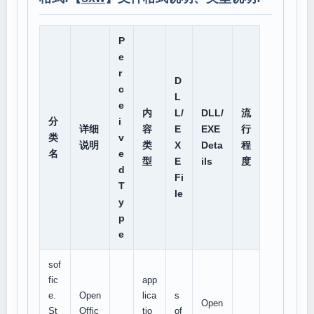
P
e
r
D
c
L
e
内
L/
DLL/
流
分
i
详细
容
E
EXE
行
类
v
说明
类
X
Deta
程
名
e
型
E
ils
度
d
Fi
T
le
y
p
e
sof
fic
app
e.
Open
lica
s
Open
St
Offic
tio
of