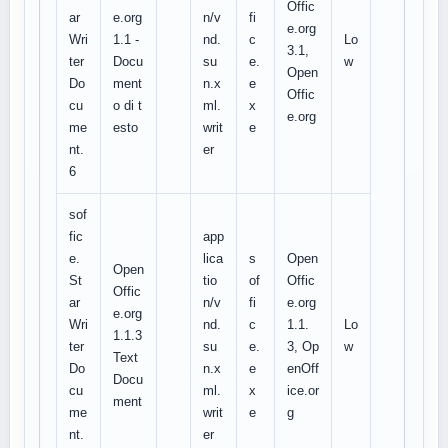
Offic
ar
e.org
n/v
fi
e.org
Wri
1.1 -
nd.
c
Lo
3.1,
ter
Docu
su
e.
w
Open
Do
ment
n.x
e
Offic
cu
o di t
ml.
x
e.org
me
esto
writ
e
nt.
er
6
sof
fic
app
e.
lica
s
Open
Open
St
tio
of
Offic
Offic
ar
n/v
fi
e.org
e.org
Wri
nd.
c
1.1.
Lo
1.1.3
ter
su
e.
3, Op
w
Text
Do
n.x
e
enOff
Docu
cu
ml.
x
ice.or
ment
me
writ
e
g
nt.
er