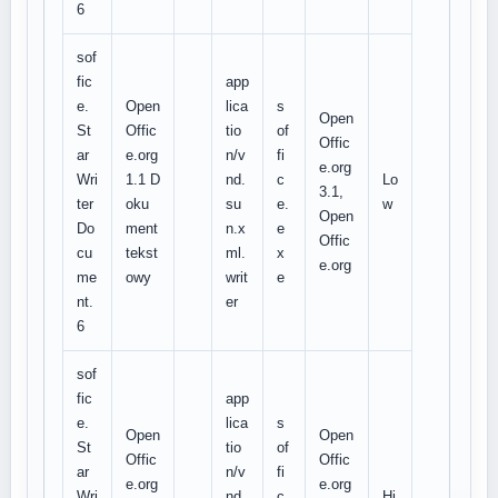
6
sof
fic
app
e.
Open
lica
s
Open
St
Offic
tio
of
Offic
ar
e.org
n/v
fi
e.org
Wri
1.1 D
nd.
c
Lo
3.1,
ter
oku
su
e.
w
Open
Do
ment
n.x
e
Offic
cu
tekst
ml.
x
e.org
me
owy
writ
e
nt.
er
6
sof
fic
app
e.
lica
s
Open
Open
St
tio
of
Offic
Offic
ar
n/v
fi
e.org
e.org
Wri
nd.
c
Hi