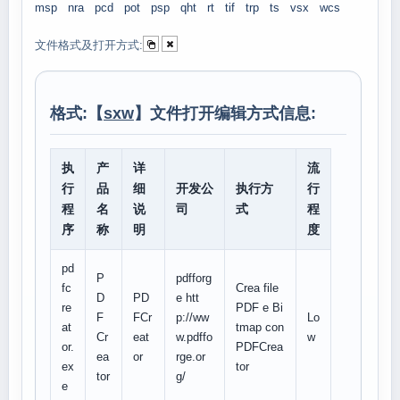
msp
nra
pcd
pot
psp
qht
rt
tif
trp
ts
vsx
wcs
文件格式及打开方式:
格式:【
sxw
】文件打开编辑方式信息:
执
产
详
流
行
品
细
开发公
执行方
行
程
名
说
司
式
程
序
称
明
度
pd
P
pdfforg
fc
Crea file
D
PD
e htt
re
PDF e Bi
F
FCr
p://ww
Lo
at
tmap con
Cr
eat
w.pdffo
w
or.
PDFCrea
ea
or
rge.or
ex
tor
tor
g/
e