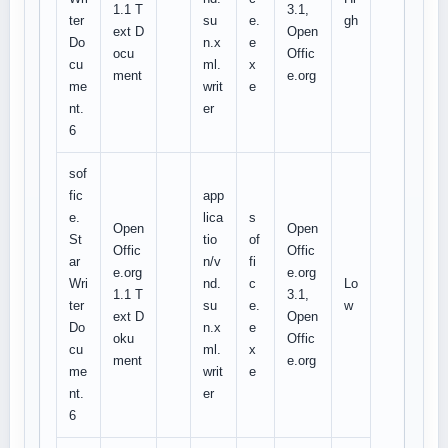
1.1 T
3.1,
ter
su
e.
gh
ext D
Open
Do
n.x
e
ocu
Offic
cu
ml.
x
ment
e.org
me
writ
e
nt.
er
6
sof
fic
app
e.
lica
s
Open
Open
St
tio
of
Offic
Offic
ar
n/v
fi
e.org
e.org
Wri
nd.
c
Lo
1.1 T
3.1,
ter
su
e.
w
ext D
Open
Do
n.x
e
oku
Offic
cu
ml.
x
ment
e.org
me
writ
e
nt.
er
6