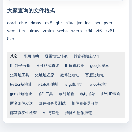
大家查询的文件格式
cord
divx
dmss
ds8
gbr
h1w
jar
lgc
pct
psm
sem
tlm
ufraw
vmtm
weba
wlmp
z84
zt6
zx61
8xs
其它
常用辅助
迅雷地址转换
抖音视频去水印
BT种子分析
文件格式查询
时间戳转换
google搜索
短网址工具
短地址还原
微博短地址
百度短地址
twitter短地址
bit.do短地址
is.gd短地址
x.co短地址
goo.gl短地址
邮件工具
临时邮箱
临时邮箱
邮件IP查询
匿名邮件发送
邮件服务器测试
邮件服务器收信
邮箱真实性检查
AI 与其他
清除AI创作痕迹