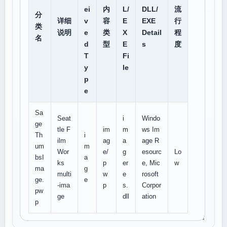
ei
内
L/
DLL/
流
分
详细
v
容
E
EXE
行
类
说明
e
类
X
Detail
程
名
d
型
E
s
度
T
Fi
y
le
p
e
Sa
Seat
i
Windo
ge
tle F
im
m
ws Im
Th
i
ilm
ag
a
age R
um
m
Wor
e/
g
esourc
Lo
bsI
a
ks
p
er
e, Mic
w
ma
g
multi
w
e
rosoft
ge.
e
-ima
p
s.
Corpor
pw
ge
dll
ation
p