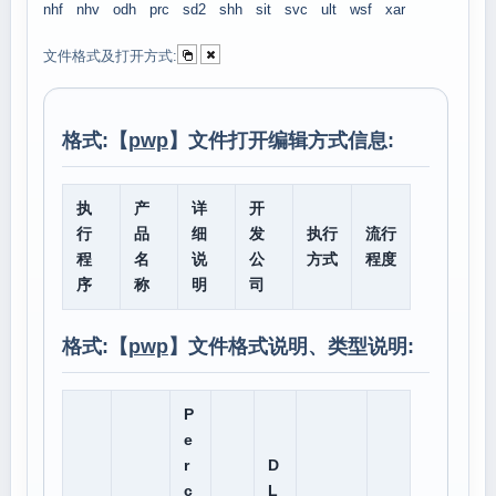
nhf
nhv
odh
prc
sd2
shh
sit
svc
ult
wsf
xar
文件格式及打开方式:
格式:【
pwp
】文件打开编辑方式信息:
执
产
详
开
行
品
细
发
执行
流行
程
名
说
公
方式
程度
序
称
明
司
格式:【
pwp
】文件格式说明、类型说明:
P
e
r
D
c
L