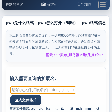
编码转换
安全加固
程默的博客
格式化与前端
网络工具
IP与域名
邮件工具
生活便民
更多工具
pwp是什么格式、pwp怎么打开（编辑）、pwp格式信息
5.1支付宝大红包
本工具收集各类扩展名文件，一共有8000多种，通过查找能够方
便知道各种文件的所属格式，以及它的打开方式。遇到自己不清
楚的类型文件，试试该工具。可以方便查到能够编辑该文件的工
具。
雨云：中美港_服务器 5元/月_独立IP
输入需要查询的扩展名:
常见文件格式:
arc
crd
fcs
hta
itz
m2t
mdz
mml
nct