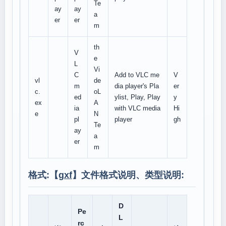
Te
ay
ay
a
er
er
m
th
V
e
L
Vi
C
Add to VLC me
V
vl
de
m
dia player's Pla
er
c.
oL
ed
ylist, Play, Play
y
ex
A
ia
with VLC media
Hi
e
N
pl
player
gh
Te
ay
a
er
m
格式:【
gxf
】文件格式说明、类型说明:
D
Pe
L
rc