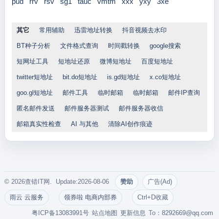
pud
rrv
rsv
sg1
tauc
vmtm
xxx
yxy
3xe
其它
常用辅助
迅雷地址转换
抖音视频去水印
BT种子分析
文件格式查询
时间戳转换
google搜索
短网址工具
短地址还原
微博短地址
百度短地址
twitter短地址
bit.do短地址
is.gd短地址
x.co短地址
goo.gl短地址
邮件工具
临时邮箱
临时邮箱
邮件IP查询
匿名邮件发送
邮件服务器测试
邮件服务器收信
邮箱真实性检查
AI 与其他
清除AI创作痕迹
© 2026查错IT网. Update:2026-08-06
赞助
广告(Ad)
雨云 云服务
领券啦 电商内部券
Ctrl+D收藏
粤ICP备13083991号
站点地图
更新信息
To：
8292669@qq.com