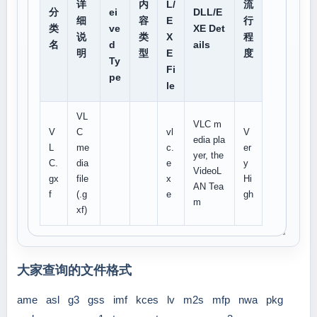
详
内
L/
流
分
ei
DLL/E
细
容
E
行
类
ve
XE Det
说
类
X
程
名
d
ails
明
型
E
度
Ty
Fi
pe
le
VL
VLC m
V
C
vl
V
edia pla
L
me
c.
er
yer, the
C.
dia
e
y
VideoL
gx
file
x
Hi
AN Tea
f
(.g
e
gh
m
xf)
大家查询的文件格式
ame
asl
g3
gss
imf
kces
lv
m2s
mfp
nwa
pkg