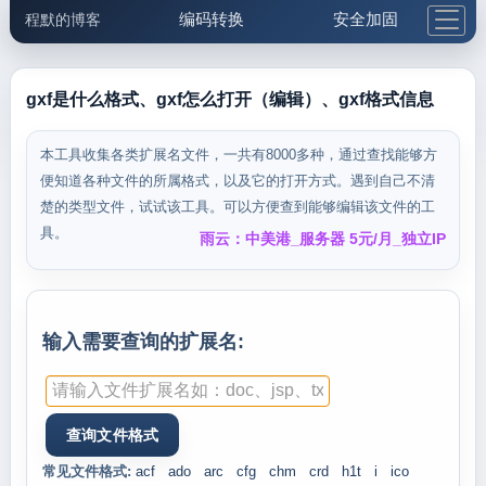
编码转换
安全加固
程默的博客
格式化与前端
网络工具
IP与域名
邮件工具
生活便民
更多工具
gxf是什么格式、gxf怎么打开（编辑）、gxf格式信息
5.1支付宝大红包
本工具收集各类扩展名文件，一共有8000多种，通过查找能够方
便知道各种文件的所属格式，以及它的打开方式。遇到自己不清
楚的类型文件，试试该工具。可以方便查到能够编辑该文件的工
具。
雨云：中美港_服务器 5元/月_独立IP
输入需要查询的扩展名:
常见文件格式:
acf
ado
arc
cfg
chm
crd
h1t
i
ico