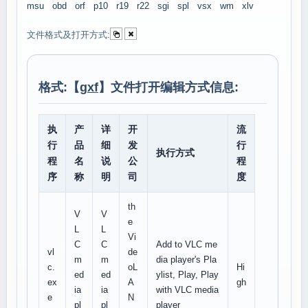
msu
obd
orf
p10
r19
r22
sgi
spl
vsx
wm
xlv
文件格式及打开方式:
格式:【
gxf
】文件打开编辑方式信息:
执
产
详
开
流
行
品
细
发
行
执行方式
程
名
说
公
程
序
称
明
司
度
th
V
V
e
L
L
Vi
C
C
Add to VLC me
vl
de
m
m
dia player's Pla
c.
oL
Hi
ed
ed
ylist, Play, Play
ex
A
gh
ia
ia
with VLC media
e
N
pl
pl
player