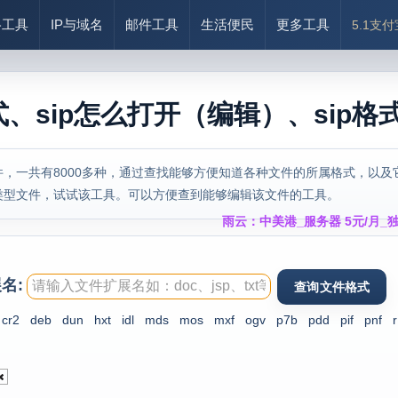
络工具
IP与域名
邮件工具
生活便民
更多工具
5.1支
式、sip怎么打开（编辑）、sip格
，一共有8000多种，通过查找能够方便知道各种文件的所属格式，以及
类型文件，试试该工具。可以方便查到能够编辑该文件的工具。
雨云：中美港_服务器 5元/月_独
名:
cr2
deb
dun
hxt
idl
mds
mos
mxf
ogv
p7b
pdd
pif
pnf