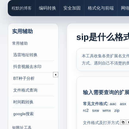
编码转换
安全加固
格式化与前端
网
程默的博客
实用辅助
sip是什么格
常用辅助
迅雷地址转换
本工具收集各类扩展名文件
方式。遇到自己不清楚的
抖音视频去水印
BT种子分析
文件格式查询
输入需要查询的扩展
时间戳转换
常见文件格式:
aac
asx
rc2
sxw
wmx
zip
google搜索
文件格式及打开方式:
短网址工具