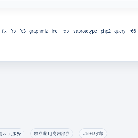
flx
frp
fx3
graphmlz
inc
lrdb
lsaprototype
php2
query
r66
雨云 云服务
领券啦 电商内部券
Ctrl+D收藏