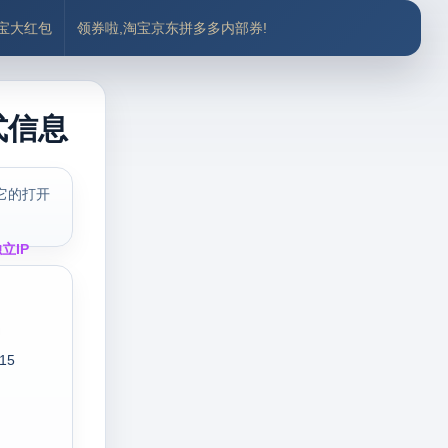
付宝大红包
领券啦,淘宝京东拼多多内部券!
式信息
它的打开
立IP
r15