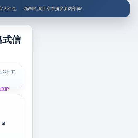
付宝大红包
领券啦,淘宝京东拼多多内部券!
格式信
它的打开
立IP
tif