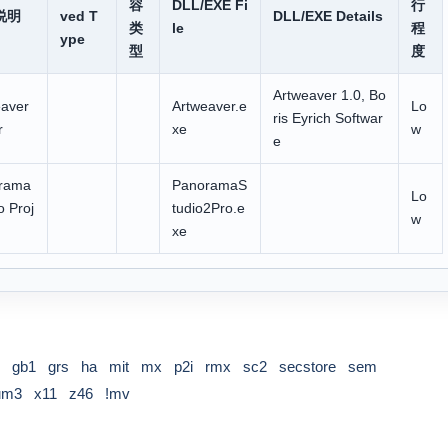
容
DLL/EXE Fi
行
说明
ved T
DLL/EXE Details
类
le
程
ype
型
度
Artweaver 1.0, Bo
eaver
Artweaver.e
Lo
ris Eyrich Softwar
r
xe
w
e
rama
PanoramaS
Lo
o Proj
tudio2Pro.e
w
xe
gb1
grs
ha
mit
mx
p2i
rmx
sc2
secstore
sem
um3
x11
z46
!mv