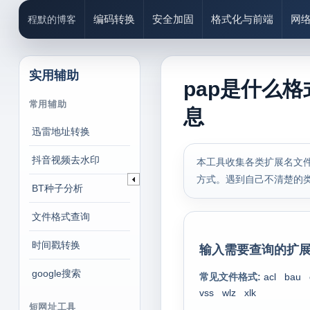
编码转换
安全加固
格式化与前端
网
程默的博客
实用辅助
pap是什么格
常用辅助
息
迅雷地址转换
抖音视频去水印
本工具收集各类扩展名文件
方式。遇到自己不清楚的
BT种子分析
文件格式查询
时间戳转换
输入需要查询的扩展
google搜索
常见文件格式:
acl
bau
vss
wlz
xlk
短网址工具