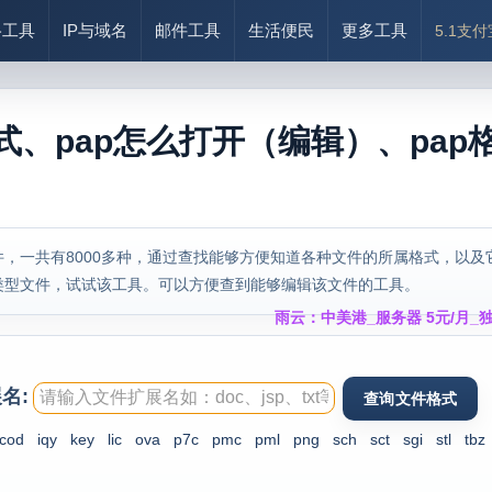
络工具
IP与域名
邮件工具
生活便民
更多工具
5.1支
式、pap怎么打开（编辑）、pap
，一共有8000多种，通过查找能够方便知道各种文件的所属格式，以及
类型文件，试试该工具。可以方便查到能够编辑该文件的工具。
雨云：中美港_服务器 5元/月_独
名:
cod
iqy
key
lic
ova
p7c
pmc
pml
png
sch
sct
sgi
stl
tbz