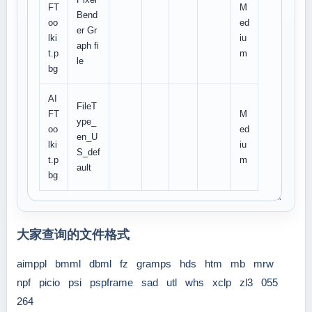
FT
M
Bend
oo
ed
er Gr
lki
iu
aph fi
t.p
m
le
bg
AI
FileT
FT
M
ype_
oo
ed
en_U
lki
iu
S_def
t.p
m
ault
bg
大家查询的文件格式
aimppl
bmml
dbml
fz
gramps
hds
htm
mb
mrw
npf
picio
psi
pspframe
sad
utl
whs
xclp
zl3
055
264