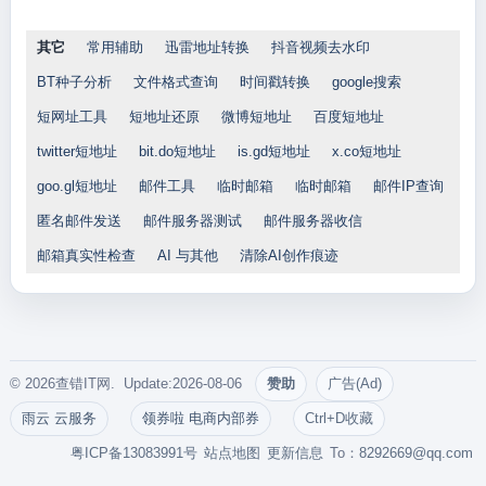
其它
常用辅助
迅雷地址转换
抖音视频去水印
BT种子分析
文件格式查询
时间戳转换
google搜索
短网址工具
短地址还原
微博短地址
百度短地址
twitter短地址
bit.do短地址
is.gd短地址
x.co短地址
goo.gl短地址
邮件工具
临时邮箱
临时邮箱
邮件IP查询
匿名邮件发送
邮件服务器测试
邮件服务器收信
邮箱真实性检查
AI 与其他
清除AI创作痕迹
© 2026查错IT网. Update:2026-08-06
赞助
广告(Ad)
雨云 云服务
领券啦 电商内部券
Ctrl+D收藏
粤ICP备13083991号
站点地图
更新信息
To：
8292669@qq.com