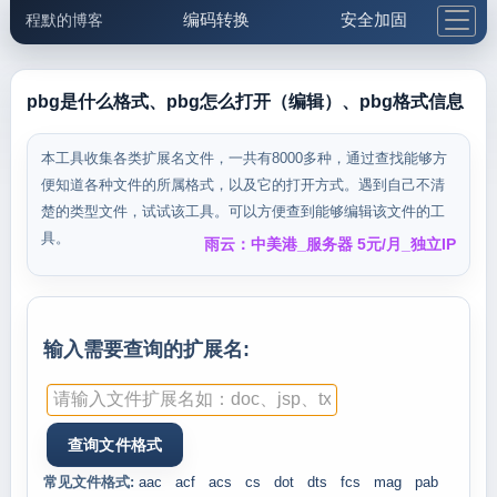
编码转换
安全加固
程默的博客
格式化与前端
网络工具
IP与域名
邮件工具
生活便民
更多工具
pbg是什么格式、pbg怎么打开（编辑）、pbg格式信息
5.1支付宝大红包
本工具收集各类扩展名文件，一共有8000多种，通过查找能够方
便知道各种文件的所属格式，以及它的打开方式。遇到自己不清
楚的类型文件，试试该工具。可以方便查到能够编辑该文件的工
具。
雨云：中美港_服务器 5元/月_独立IP
输入需要查询的扩展名:
常见文件格式:
aac
acf
acs
cs
dot
dts
fcs
mag
pab