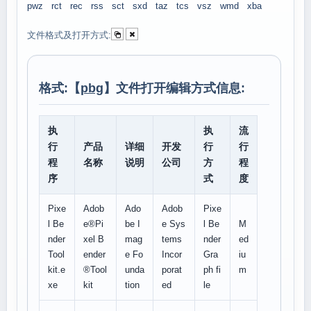
pwz
rct
rec
rss
sct
sxd
taz
tcs
vsz
wmd
xba
文件格式及打开方式:
格式:【
pbg
】文件打开编辑方式信息:
执
执
流
行
产品
详细
开发
行
行
程
名称
说明
公司
方
程
序
式
度
Pixe
Adob
Ado
Adob
Pixe
l Be
e®Pi
be I
e Sys
l Be
M
nder
xel B
mag
tems
nder
ed
Tool
ender
e Fo
Incor
Gra
iu
kit.e
®Tool
unda
porat
ph fi
m
xe
kit
tion
ed
le