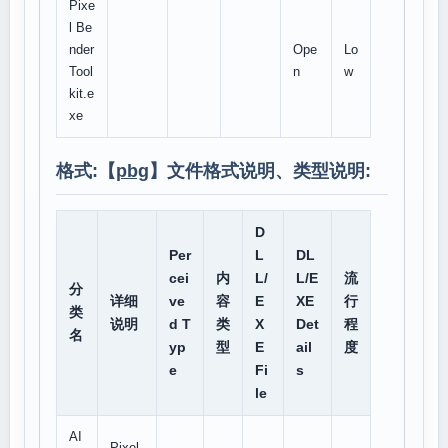
Pixe
l Be
nder
Ope
Lo
Tool
n
w
kit.e
xe
格式:【
pbg
】文件格式说明、类型说明:
D
Per
L
DL
cei
内
L/
L/E
流
分
详细
ve
容
E
XE
行
类
说明
d T
类
X
Det
程
名
yp
型
E
ail
度
e
Fi
s
le
AI
Pixel