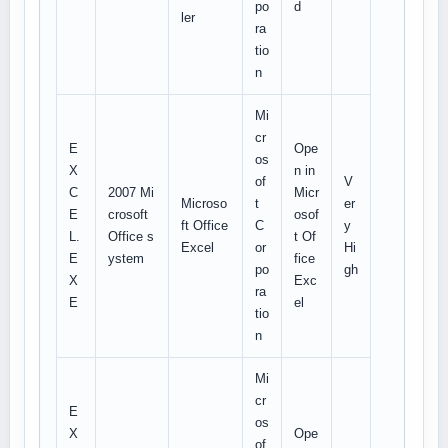
po
d
ler
ra
tio
n
Mi
cr
E
Ope
os
X
n in
of
V
C
2007 Mi
Micr
Microso
t
er
E
crosoft
osof
ft Office
C
y
L.
Office s
t Of
Excel
or
Hi
E
ystem
fice
po
gh
X
Exc
ra
E
el
tio
n
Mi
cr
E
os
X
Ope
of