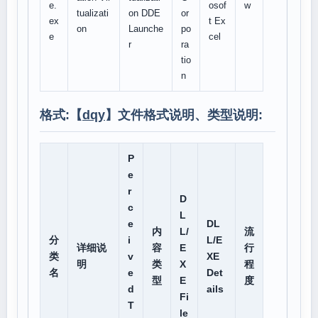
e.
osof
w
tualizati
on DDE
or
ex
t Ex
on
Launche
po
e
cel
r
ra
tio
n
格式:【
dqy
】文件格式说明、类型说明:
P
e
r
D
c
L
e
DL
内
L/
流
分
i
L/E
详细说
容
E
行
类
v
XE
明
类
X
程
名
e
Det
型
E
度
d
ails
Fi
T
le