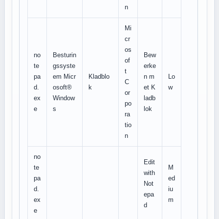
n
Mi
cr
os
no
Besturin
Bew
of
te
gssyste
erke
t
pa
em Micr
Kladblo
n m
Lo
C
d.
osoft®
k
et K
w
or
ex
Window
ladb
po
e
s
lok
ra
tio
n
no
Edit
te
M
with
pa
ed
Not
d.
iu
epa
ex
m
d
e