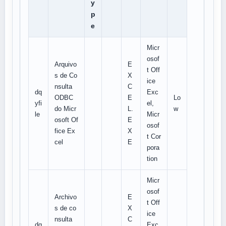
y
p
e
Micr
osof
Arquivo
E
t Off
s de Co
X
ice
nsulta
C
dq
Exc
ODBC
E
Lo
yfi
el,
do Micr
L.
w
le
Micr
osoft Of
E
osof
fice Ex
X
t Cor
cel
E
pora
tion
Micr
osof
Archivo
E
t Off
s de co
X
ice
nsulta
C
dq
Exc