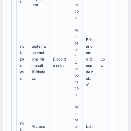
e
tem
ra
tio
n
Mi
cr
Edit
os
no
Sistema
ar c
of
te
operaci
om
t
pa
onal Mi
Bloco d
o 'Bl
Lo
C
d.
crosoft
e notas
oco
w
or
ex
®Windo
de n
po
e
ws
ota
ra
s'
tio
n
Mi
cr
os
no
Microso
of
Edit
te