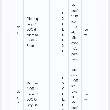
Micr
osof
E
t Off
File di q
X
ice
uery O
C
dq
Exc
DBC di
E
Lo
yfi
el,
Microso
L.
w
le
Micr
ft Office
E
osof
Excel
X
t Cor
E
pora
tion
Micr
osof
E
t Off
Microso
X
ice
ft Office
C
dq
Exc
Excel O
E
Lo
yfi
el,
DBC Q
L.
w
le
Micr
uery-Da
E
osof