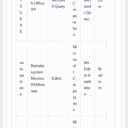
Y
Microso
Micr
Lo
ft Office
C
3
ft Query
osof
w
XP
or
2.
t Qu
po
E
ery
ra
X
tio
E
n
Mi
cr
os
no
Mit
Betriebs
of
te
Edit
M
system
t
pa
or b
ed
Microso
Editor
C
d.
earb
iu
ft®Wind
or
ex
eite
m
ows
po
e
n
ra
tio
n
Mi