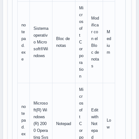
Mi
cr
Mod
os
no
ifica
Sistema
of
te
r co
M
operativ
t
pa
Bloc de
n el
ed
o Micro
C
d.
notas
Blo
iu
soft®Wi
or
ex
c de
m
ndows
po
e
nota
ra
s
tio
n
Mi
cr
Microso
os
no
ft(R) Wi
of
Edit
te
ndows
t
with
pa
Lo
(R) 200
Notepad
C
Not
d.
w
0 Opera
or
epa
ex
ting Sys
po
d