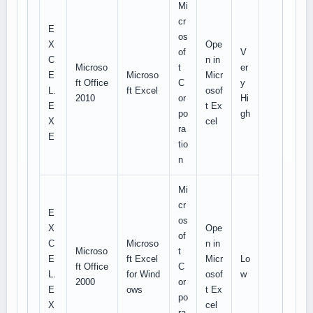
Mi
cr
E
os
X
Ope
of
V
C
n in
Microso
t
er
E
Microso
Micr
ft Office
C
y
L.
ft Excel
osof
2010
or
Hi
E
t Ex
po
gh
X
cel
ra
E
tio
n
Mi
cr
E
os
X
Ope
of
C
Microso
n in
Microso
t
E
ft Excel
Micr
Lo
ft Office
C
L.
for Wind
osof
w
2000
or
E
ows
t Ex
po
X
cel
ra