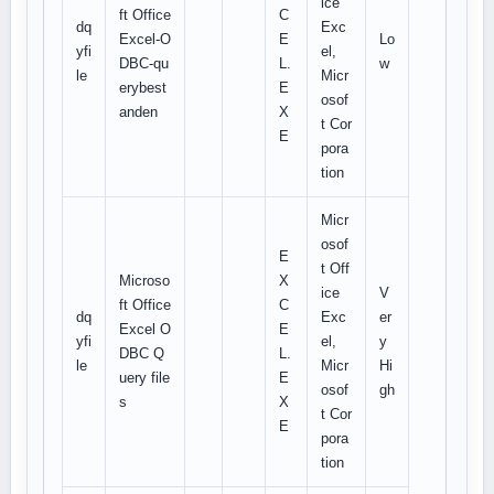
ice
ft Office
C
dq
Exc
Excel-O
E
Lo
yfi
el,
DBC-qu
L.
w
le
Micr
erybest
E
osof
anden
X
t Cor
E
pora
tion
Micr
osof
E
t Off
Microso
X
ice
V
ft Office
C
dq
Exc
er
Excel O
E
yfi
el,
y
DBC Q
L.
le
Micr
Hi
uery file
E
osof
gh
s
X
t Cor
E
pora
tion