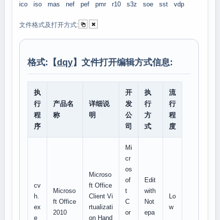
ico
iso
mas
nef
pef
pmr
r10
s3z
soe
sst
vdp
文件格式及打开方式:
格式:【
dqy
】文件打开编辑方式信息:
执
开
执
流
行
产品名
详细说
发
行
行
程
称
明
公
方
程
序
司
式
度
Mi
cr
os
Microso
of
Edit
cv
ft Office
Microso
t
with
h.
Client Vi
Lo
ft Office
C
Not
ex
rtualizati
w
2010
or
epa
e
on Hand