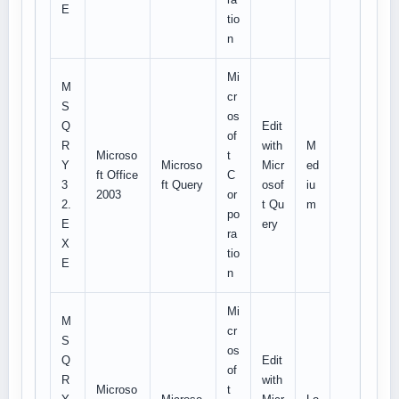
E
tio
n
Mi
M
cr
S
os
Q
Edit
of
R
with
M
Microso
t
Y
Microso
Micr
ed
ft Office
C
3
ft Query
osof
iu
2003
or
2.
t Qu
m
po
E
ery
ra
X
tio
E
n
Mi
M
cr
S
os
Q
Edit
of
R
with
Microso
t