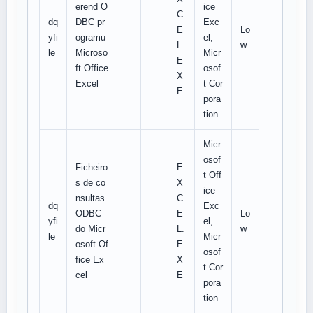
erend O
ice
C
dq
DBC pr
Exc
E
Lo
yfi
ogramu
el,
L.
w
le
Microso
Micr
E
ft Office
osof
X
Excel
t Cor
E
pora
tion
Micr
osof
Ficheiro
E
t Off
s de co
X
ice
nsultas
C
dq
Exc
ODBC
E
Lo
yfi
el,
do Micr
L.
w
le
Micr
osoft Of
E
osof
fice Ex
X
t Cor
cel
E
pora
tion