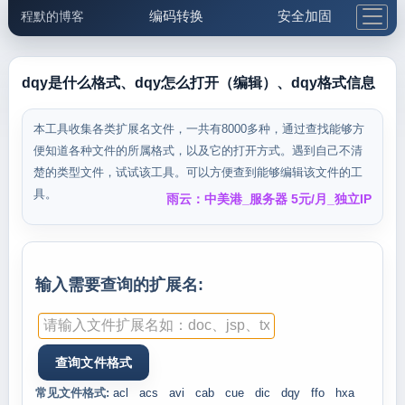
编码转换
安全加固
程默的博客
格式化与前端
网络工具
IP与域名
邮件工具
生活便民
更多工具
dqy是什么格式、dqy怎么打开（编辑）、dqy格式信息
5.1支付宝大红包
本工具收集各类扩展名文件，一共有8000多种，通过查找能够方
便知道各种文件的所属格式，以及它的打开方式。遇到自己不清
楚的类型文件，试试该工具。可以方便查到能够编辑该文件的工
具。
雨云：中美港_服务器 5元/月_独立IP
输入需要查询的扩展名:
常见文件格式:
acl
acs
avi
cab
cue
dic
dqy
ffo
hxa