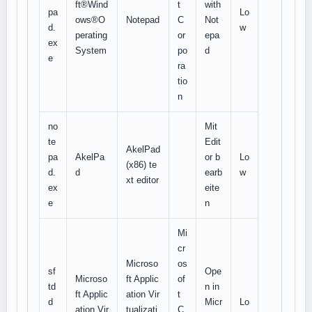
ft®Wind
t
with
pa
Lo
ows®O
Notepad
C
Not
d.
w
perating
or
epa
ex
System
po
d
e
ra
tio
n
no
Mit
te
Edit
AkelPad
pa
AkelPa
or b
Lo
(x86) te
d.
d
earb
w
xt editor
ex
eite
e
n
Mi
cr
Microso
os
sf
Ope
Microso
ft Applic
of
td
n in
ft Applic
ation Vir
t
d
Micr
Lo
ation Vir
tualizati
C