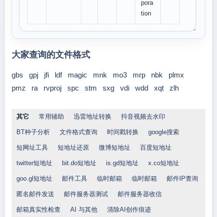
pora
tion
大家查询的文件格式
gbs
gpj
jfi
ldf
magic
mnk
mo3
mrp
nbk
plmx
pmz
ra
rvproj
spc
stm
sxg
vdi
wdd
xqt
zlh
其它
常用辅助
迅雷地址转换
抖音视频去水印
BT种子分析
文件格式查询
时间戳转换
google搜索
短网址工具
短地址还原
微博短地址
百度短地址
twitter短地址
bit.do短地址
is.gd短地址
x.co短地址
goo.gl短地址
邮件工具
临时邮箱
临时邮箱
邮件IP查询
匿名邮件发送
邮件服务器测试
邮件服务器收信
邮箱真实性检查
AI 与其他
清除AI创作痕迹