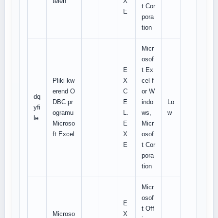
teien
X
t Cor
E
pora
tion
Micr
osof
E
t Ex
Pliki kw
X
cel f
erend O
C
or W
dq
DBC pr
E
indo
Lo
yfi
ogramu
L.
ws,
w
le
Microso
E
Micr
ft Excel
X
osof
E
t Cor
pora
tion
Micr
osof
E
t Off
Microso
X