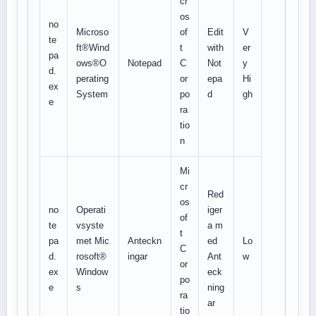
cr
os
no
Microso
of
Edit
V
te
ft®Wind
t
with
er
pa
ows®O
Notepad
C
Not
y
d.
perating
or
epa
Hi
ex
System
po
d
gh
e
ra
tio
n
Mi
cr
Red
os
no
Operati
iger
of
te
vsyste
a m
t
pa
met Mic
Anteckn
ed
Lo
C
d.
rosoft®
ingar
Ant
w
or
ex
Window
eck
po
e
s
ning
ra
ar
tio