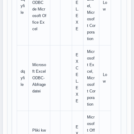
ODBC
E
Lo
yfi
el,
de Micr
L.
w
le
Micr
osoft Of
E
osof
fice Ex
X
t Cor
cel
E
pora
tion
Micr
E
osof
X
Microso
t Ex
C
dq
ft Excel
cel,
E
Lo
yfi
ODBC-
Micr
L.
w
le
Abfrage
osof
E
datei
t Cor
X
pora
E
tion
Micr
osof
E
Pliki kw
t Off
X