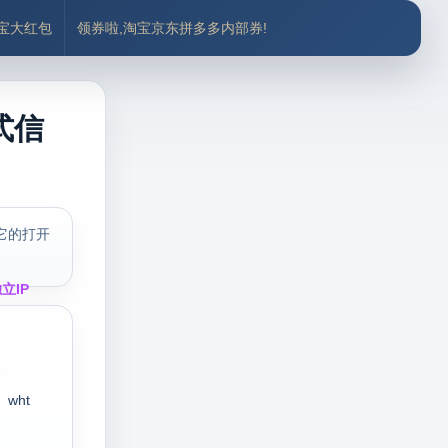
付宝大红包
领券啦,淘宝京东拼多多内部券!
式信
它的打开
立IP
wht