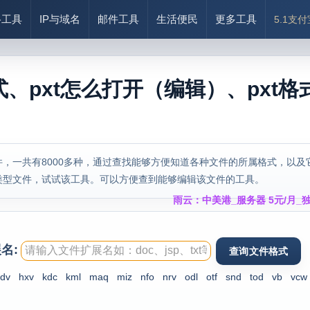
络工具
IP与域名
邮件工具
生活便民
更多工具
5.1支
式、pxt怎么打开（编辑）、pxt格
，一共有8000多种，通过查找能够方便知道各种文件的所属格式，以及
类型文件，试试该工具。可以方便查到能够编辑该文件的工具。
雨云：中美港_服务器 5元/月_独
名:
dv
hxv
kdc
kml
maq
miz
nfo
nrv
odl
otf
snd
tod
vb
vcw