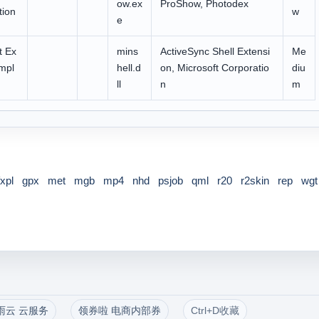
ow.ex
ProShow, Photodex
tion
w
e
t Ex
mins
ActiveSync Shell Extensi
Me
mpl
hell.d
on, Microsoft Corporatio
diu
ll
n
m
fxpl
gpx
met
mgb
mp4
nhd
psjob
qml
r20
r2skin
rep
wgt
雨云 云服务
领券啦 电商内部券
Ctrl+D收藏