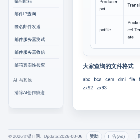
临时邮箱
Producer
Transi
pxt
邮件IP查询
Pocke
匿名邮件发送
pxtfile
cel Te
ate
邮件服务器测试
邮件服务器收信
邮箱真实性检查
大家查询的文件格式
abc
bcs
cem
dmi
file
AI 与其他
zx92
zx93
清除AI创作痕迹
© 2026查错IT网. Update:2026-08-06
赞助
广告(Ad)