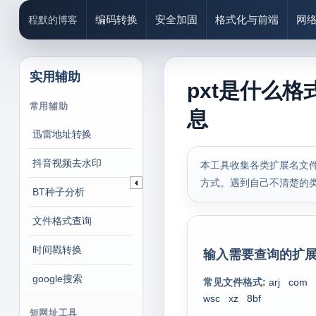
编码转换
安全加固
格式化与前端
网
程默的博客
实用辅助
pxt是什么格
常用辅助
息
迅雷地址转换
抖音视频去水印
本工具收集各类扩展名文件
方式。遇到自己不清楚的
BT种子分析
文件格式查询
时间戳转换
输入需要查询的扩展
google搜索
常见文件格式:
arj
com
wsc
xz
8bf
短网址工具