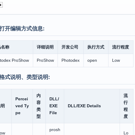
打开编辑方式信息:
品名称
详细说明
开发公司
执行方式
流行程度
todex ProShow
ProShow
Photodex
open
Low
格式说明、类型说明:
内
流
Percei
DLL/
容
行
说明
ved Ty
EXE
DLL/EXE Details
类
程
pe
File
型
度
prosh
how
Lo