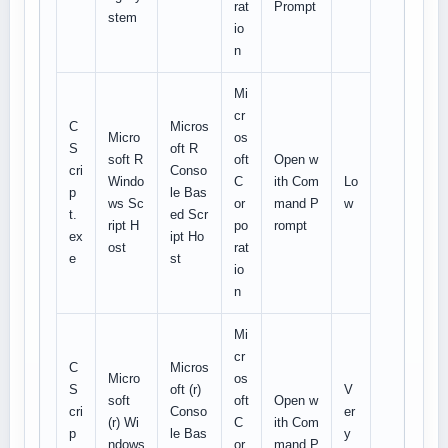
rat
Prompt
stem
io
n
Mi
cr
C
Micros
Micro
os
S
oft R
soft R
oft
Open w
cri
Conso
Windo
C
ith Com
Lo
p
le Bas
ws Sc
or
mand P
w
t.
ed Scr
ript H
po
rompt
ex
ipt Ho
ost
rat
e
st
io
n
Mi
cr
C
Micros
Micro
os
S
oft (r)
V
soft
oft
Open w
cri
Conso
er
(r) Wi
C
ith Com
p
le Bas
y
ndows
or
mand P