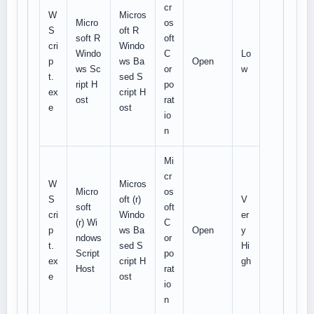
cr
W
Micros
Micro
os
S
oft R
soft R
oft
cri
Windo
Windo
C
Lo
p
ws Ba
Open
ws Sc
or
w
t.
sed S
ript H
po
ex
cript H
ost
rat
e
ost
io
n
Mi
cr
W
Micros
Micro
os
S
oft (r)
V
soft
oft
cri
Windo
er
(r) Wi
C
p
ws Ba
Open
y
ndows
or
t.
sed S
Hi
Script
po
ex
cript H
gh
Host
rat
e
ost
io
n