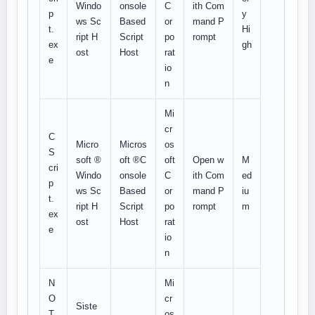
Windo
onsole
C
ith Com
p
y
ws Sc
Based
or
mand P
t.
Hi
ript H
Script
po
rompt
ex
gh
ost
Host
rat
e
io
n
Mi
cr
C
Micro
Micros
os
S
soft ®
oft ®C
oft
Open w
M
cri
Windo
onsole
C
ith Com
ed
p
ws Sc
Based
or
mand P
iu
t.
ript H
Script
po
rompt
m
ex
ost
Host
rat
e
io
n
N
Mi
O
cr
Siste
T
os