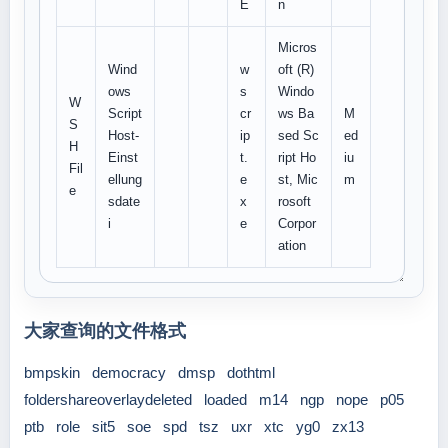
E
n
Micros
Wind
w
oft (R)
ows
s
Windo
W
Script
cr
ws Ba
M
S
Host-
ip
sed Sc
ed
H
Einst
t.
ript Ho
iu
Fil
ellung
e
st, Mic
m
e
sdate
x
rosoft
i
e
Corpor
ation
大家查询的文件格式
bmpskin
democracy
dmsp
dothtml
foldershareoverlaydeleted
loaded
m14
ngp
nope
p05
ptb
role
sit5
soe
spd
tsz
uxr
xtc
yg0
zx13