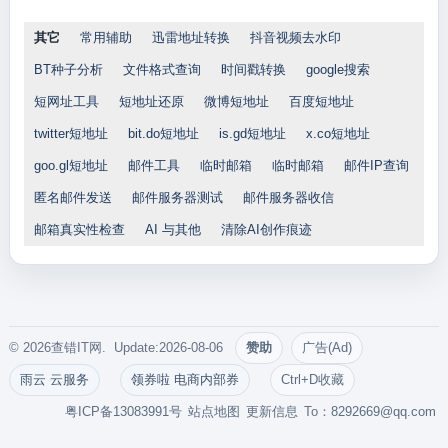
其它
常用辅助
迅雷地址转换
抖音视频去水印
BT种子分析
文件格式查询
时间戳转换
google搜索
短网址工具
短地址还原
微博短地址
百度短地址
twitter短地址
bit.do短地址
is.gd短地址
x.co短地址
goo.gl短地址
邮件工具
临时邮箱
临时邮箱
邮件IP查询
匿名邮件发送
邮件服务器测试
邮件服务器收信
邮箱真实性检查
AI 与其他
清除AI创作痕迹
© 2026查错IT网. Update:2026-08-06
赞助
广告(Ad)
雨云 云服务
领券啦 电商内部券
Ctrl+D收藏
粤ICP备13083991号
站点地图
更新信息
To：
8292669@qq.com