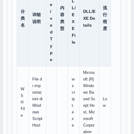
L
e
内
L/
流
分
i
DLL/E
详细
容
E
行
类
v
XE De
说明
类
X
程
名
e
tails
型
E
度
d
Fi
T
le
y
p
e
Micros
File d
w
oft (R)
i imp
s
Windo
W
ostaz
cr
ws Ba
S
ioni di
ip
sed Sc
Lo
H
Wind
t.
ript Ho
w
Fil
ows
e
st, Mic
e
Script
x
rosoft
Host
e
Corpor
ation