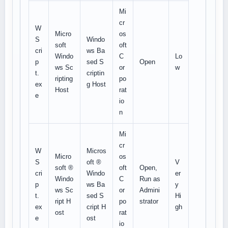
Mi
cr
W
Micro
os
S
Windo
soft
oft
cri
ws Ba
Windo
C
Lo
p
sed S
Open
ws Sc
or
w
t.
criptin
ripting
po
ex
g Host
Host
rat
e
io
n
Mi
cr
W
Micros
Micro
os
S
oft ®
V
soft ®
oft
Open,
cri
Windo
er
Windo
C
Run as
p
ws Ba
y
ws Sc
or
Admini
t.
sed S
Hi
ript H
po
strator
ex
cript H
gh
ost
rat
e
ost
io