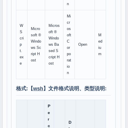
n
Mi
cr
W
Micros
Micro
os
S
oft ®
soft ®
oft
M
cri
Windo
Windo
C
ed
p
ws Ba
Open
ws Sc
or
iu
t.
sed S
ript H
po
m
ex
cript H
ost
rat
e
ost
io
n
格式:【
wsh
】文件格式说明、类型说明:
P
e
r
D
c