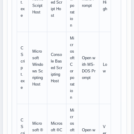
t.
ed Scr
Hi
Script
po
rompt
ex
ipt Ho
gh
Host
rat
e
st
io
n
Mi
cr
C
Micro
os
S
Conso
soft
oft
Open w
cri
le Bas
Windo
C
ith MS-
Lo
p
ed Scr
ws Sc
or
DOS Pr
w
t.
ipting
ripting
po
ompt
ex
Host
Host
rat
e
io
n
Mi
cr
C
Micro
Micros
os
S
V
soft ®
oft ®C
oft
Open w
cri
er