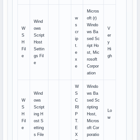
Micros
w
oft (r)
Wind
s
Windo
W
ows
V
cr
ws Ba
S
Script
er
ip
sed Sc
H
Host
y
t.
ript Ho
Fil
Settin
Hi
e
st, Mic
e
gs Fil
gh
x
rosoft
e
e
Corpor
ation
W
Windo
Wind
S
ws Ba
W
ows
C
sed Sc
S
Script
RI
ripting
Lo
H
ing H
P
Host,
w
Fil
ost S
T.
Micros
e
etting
E
oft Cor
s File
X
poratio