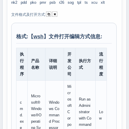
nk2
pdd
pko
pmr
psb
r26
sog
tpl
ts
xcu
xlt
文件格式及打开方式:
格式:【
wsh
】文件打开编辑方式信息:
执
开
流
行
产品
详细
发
执行方
行
程
名称
说明
公
式
程
序
司
度
Mi
cr
Micro
os
Run as
c
soft®
Windo
oft
Admini
m
Windo
ws Co
C
strator
Lo
d.
ws®O
mman
or
with Co
w
ex
perati
d Proc
po
mmand
e
ng Sy
essor