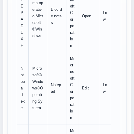
ma op
E
oft
erativ
Bloc d
P
C
Lo
o Micr
e nota
Open
A
or
w
osoft
s
D.
po
®Win
E
rat
dows
X
io
E
n
Mi
cr
N
Micro
os
ot
soft®
oft
ep
Windo
Notep
C
Lo
a
ws®O
Edit
ad
or
w
d.
perati
po
ex
ng Sy
rat
e
stem
io
n
Mi