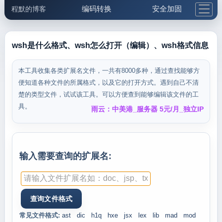
编码转换
安全加固
程默的博客
格式化与前端
网络工具
IP与域名
邮件工具
生活便民
更多工具
wsh是什么格式、wsh怎么打开（编辑）、wsh格式信息
5.1支付宝大红包
本工具收集各类扩展名文件，一共有8000多种，通过查找能够方
便知道各种文件的所属格式，以及它的打开方式。遇到自己不清
楚的类型文件，试试该工具。可以方便查到能够编辑该文件的工
具。
雨云：中美港_服务器 5元/月_独立IP
输入需要查询的扩展名:
常见文件格式:
ast
dic
h1q
hxe
jsx
lex
lib
mad
mod