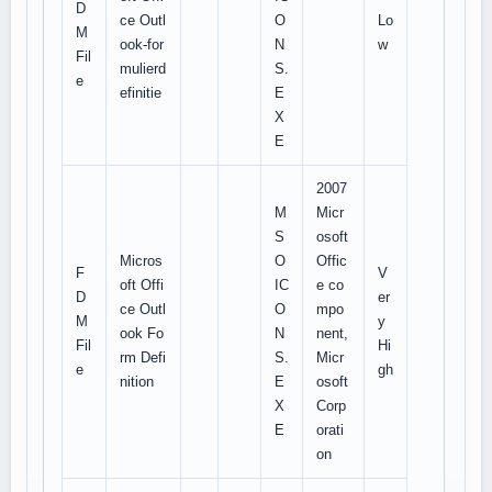
D
ce Outl
O
Lo
M
ook-for
N
w
Fil
mulierd
S.
e
efinitie
E
X
E
2007
M
Micr
S
osoft
Micros
O
Offic
F
V
oft Offi
IC
e co
D
er
ce Outl
O
mpo
M
y
ook Fo
N
nent,
Fil
Hi
rm Defi
S.
Micr
e
gh
nition
E
osoft
X
Corp
E
orati
on