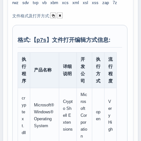
rwz
sdv
tvp
vb
xbm
xcs
xml
xsl
xss
zap
7z
文件格式及打开方式:
格式:【
p7s
】文件打开编辑方式信息:
执
开
执
流
行
详细
发
行
行
产品名称
程
说明
公
方
程
序
司
式
度
Mic
cr
Crypt
ros
V
yp
Microsoft®
o Sh
oft
er
te
Windows®
op
ell E
Cor
y
x
Operating
en
xten
por
Hi
t.
System
sions
atio
gh
dll
n