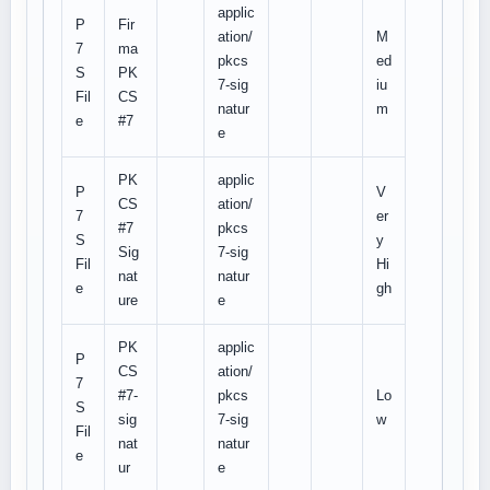
applic
P
Fir
ation/
M
7
ma
pkcs
ed
S
PK
7-sig
iu
Fil
CS
natur
m
e
#7
e
PK
applic
P
V
CS
ation/
7
er
#7
pkcs
S
y
Sig
7-sig
Fil
Hi
nat
natur
e
gh
ure
e
PK
applic
P
CS
ation/
7
#7-
pkcs
Lo
S
sig
7-sig
w
Fil
nat
natur
e
ur
e