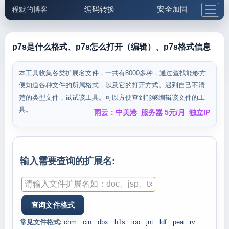
编码转换
安全加固
程默的博客
格式化与前端
网络工具
IP与域名
邮件工具
生活便民
更多工具
p7s是什么格式、p7s怎么打开（编辑）、p7s格式信息
5.1支付宝大红包
本工具收集各类扩展名文件，一共有8000多种，通过查找能够方
便知道各种文件的所属格式，以及它的打开方式。遇到自己不清
楚的类型文件，试试该工具。可以方便查到能够编辑该文件的工
具。
雨云：中美港_服务器 5元/月_独立IP
输入需要查询的扩展名:
常见文件格式:
chm
cin
dbx
h1s
ico
jnt
ldf
pea
rv