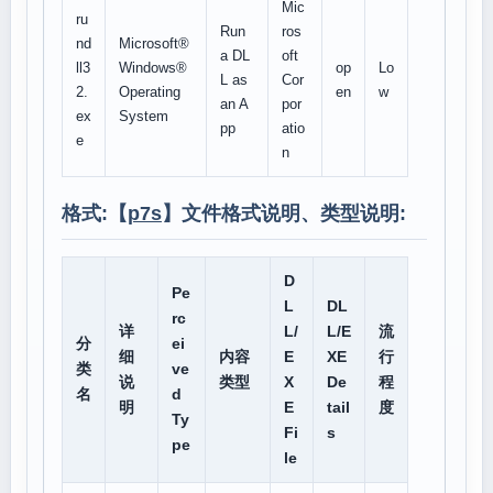
Mic
ru
Run
ros
nd
Microsoft®
a DL
oft
ll3
Windows®
op
Lo
L as
Cor
2.
Operating
en
w
an A
por
ex
System
pp
atio
e
n
格式:【
p7s
】文件格式说明、类型说明:
D
Pe
L
DL
rc
详
L/
L/E
流
分
ei
细
内容
E
XE
行
类
ve
说
类型
X
De
程
名
d
明
E
tail
度
Ty
Fi
s
pe
le