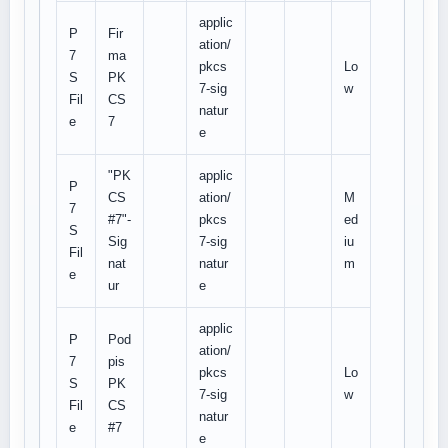
applic
P
Fir
ation/
7
ma
pkcs
Lo
S
PK
7-sig
w
Fil
CS
natur
e
7
e
"PK
applic
P
CS
ation/
M
7
#7"-
pkcs
ed
S
Sig
7-sig
iu
Fil
nat
natur
m
e
ur
e
applic
P
Pod
ation/
7
pis
pkcs
Lo
S
PK
7-sig
w
Fil
CS
natur
e
#7
e