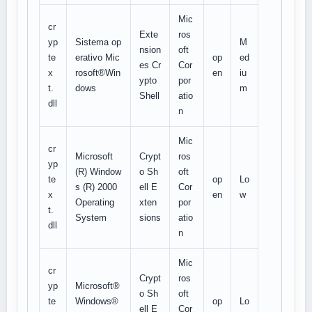
Mic
cr
Exte
ros
yp
Sistema op
M
nsion
oft
te
erativo Mic
op
ed
es Cr
Cor
x
rosoft®Win
en
iu
ypto
por
t.
dows
m
Shell
atio
dll
n
Mic
cr
Microsoft
Crypt
ros
yp
(R) Window
o Sh
oft
te
op
Lo
s (R) 2000
ell E
Cor
x
en
w
Operating
xten
por
t.
System
sions
atio
dll
n
Mic
cr
Crypt
ros
yp
Microsoft®
o Sh
oft
te
Windows®
op
Lo
ell E
Cor