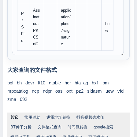
Ass
applic
P
inat
ation/
7
ura
pkcs
Lo
S
PK
7-sig
w
Fil
CS
natur
e
n®
e
大家查询的文件格式
bgl
bh
dcvr
ft10
gtable
hcr
hta_aq
hxf
lbm
mpcatalog
ncp
ndpr
oss
oxt
pz2
sldasm
uew
vfd
zma
092
其它
常用辅助
迅雷地址转换
抖音视频去水印
BT种子分析
文件格式查询
时间戳转换
google搜索
短网址工具
短地址还原
微博短地址
百度短地址