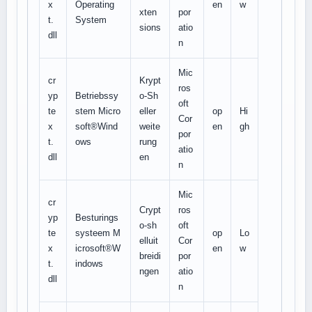
x
Operating
en
w
xten
por
t.
System
sions
atio
dll
n
Mic
cr
Krypt
ros
yp
Betriebssy
o-Sh
oft
te
stem Micro
eller
op
Hi
Cor
x
soft®Wind
weite
en
gh
por
t.
ows
rung
atio
dll
en
n
Mic
cr
Crypt
ros
yp
Besturings
o-sh
oft
te
systeem M
op
Lo
elluit
Cor
x
icrosoft®W
en
w
breidi
por
t.
indows
ngen
atio
dll
n