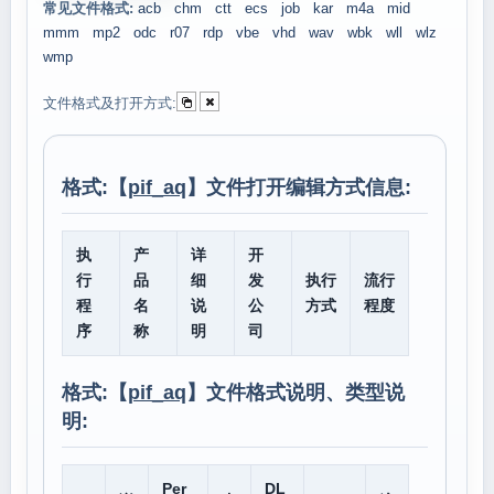
常见文件格式:
acb
chm
ctt
ecs
job
kar
m4a
mid
mmm
mp2
odc
r07
rdp
vbe
vhd
wav
wbk
wll
wlz
wmp
文件格式及打开方式:
格式:【
pif_aq
】文件打开编辑方式信息:
执
产
详
开
行
品
细
发
执行
流行
程
名
说
公
方式
程度
序
称
明
司
格式:【
pif_aq
】文件格式说明、类型说
明:
Per
DL