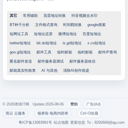
其它
常用辅助
迅雷地址转换
抖音视频去水印
BT种子分析
文件格式查询
时间戳转换
google搜索
短网址工具
短地址还原
微博短地址
百度短地址
twitter短地址
bit.do短地址
is.gd短地址
x.co短地址
goo.gl短地址
邮件工具
临时邮箱
临时邮箱
邮件IP查询
匿名邮件发送
邮件服务器测试
邮件服务器收信
邮箱真实性检查
AI 与其他
清除AI创作痕迹
© 2026查错IT网. Update:2026-08-06
赞助
广告(Ad)
雨云 云服务
领券啦 电商内部券
Ctrl+D收藏
粤ICP备13083991号
站点地图
更新信息
To：
8292669@qq.com