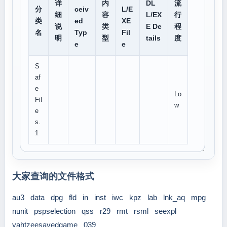
详
内
DL
流
分
ceiv
L/E
细
容
L/EX
行
类
ed
XE
说
类
E De
程
名
Typ
Fil
明
型
tails
度
e
e
S
af
e
Lo
Fil
w
e
s.
1
大家查询的文件格式
au3
data
dpg
fld
in
inst
iwc
kpz
lab
lnk_aq
mpg
nunit
pspselection
qss
r29
rmt
rsml
seexpl
yahtzeesavedgame
039