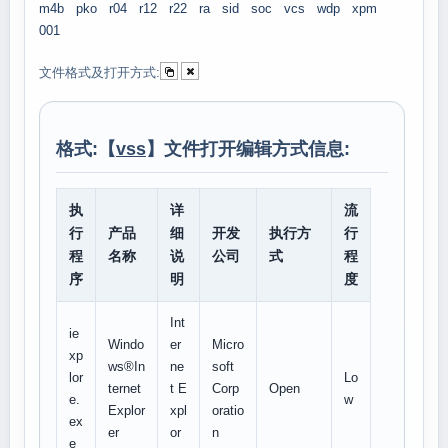
m4b
pko
r04
r12
r22
ra
sid
soc
vcs
wdp
xpm
001
文件格式及打开方式:
格式:【
vss
】文件打开编辑方式信息:
执
详
流
行
产品
细
开发
执行方
行
程
名称
说
公司
式
程
序
明
度
Int
ie
Windo
er
Micro
xp
ws®In
ne
soft
lor
Lo
ternet
t E
Corp
Open
e.
w
Explor
xpl
oratio
ex
er
or
n
e