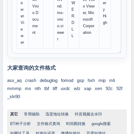
e
W
er
Visi
nd.
o View
w
E
y
o D
ms-
er, Mic
er.
R.
Hi
ocu
visi
rosoft
Vi
D
gh
me
o.vi
Corpor
e
L
nt
ewe
ation
w
L
r
er
大家查询的文件格式
asx_aq
crash
debuglog
fomod
gsp
hxh
mip
mli
mmmp
ms
nth
tbf
tiff
uxdc
wlz
xap
xen
92c
92f
_sln90
其它
常用辅助
迅雷地址转换
抖音视频去水印
BT种子分析
文件格式查询
时间戳转换
google搜索
短网址工具
短地址还原
微博短地址
百度短地址