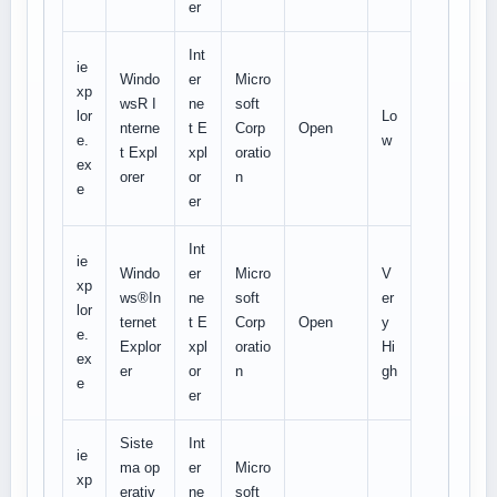
er
Int
ie
Windo
er
Micro
xp
wsR I
ne
soft
lor
Lo
nterne
t E
Corp
Open
e.
w
t Expl
xpl
oratio
ex
orer
or
n
e
er
Int
ie
Windo
er
Micro
V
xp
ws®In
ne
soft
er
lor
ternet
t E
Corp
Open
y
e.
Explor
xpl
oratio
Hi
ex
er
or
n
gh
e
er
Siste
Int
ie
ma op
er
Micro
xp
erativ
ne
soft