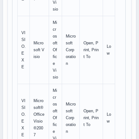
Vi
sio
Mi
cr
VI
os
Micro
SI
Micro
oft
soft
Open, P
O.
Lo
soft V
Of
Corp
rint, Prin
E
w
isio
fic
oratio
t To
X
e
n
E
Vi
sio
Mi
cr
VI
Micro
os
Micro
SI
soft®
oft
soft
Open, P
O.
Office
Lo
Of
Corp
rint, Prin
E
Visio
w
fic
oratio
t To
X
®200
e
n
E
7
Vi