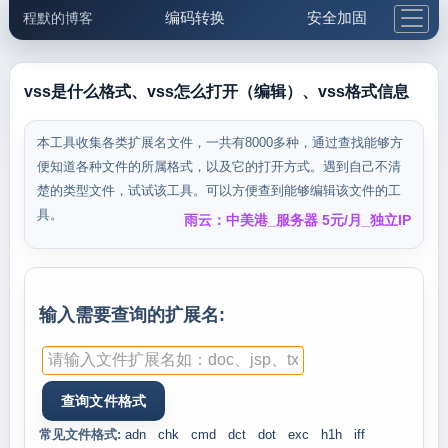
编码转换
安全加固
程默的博客
格式化与前端
网络工具
IP与域名
邮件工具
生活便民
更多工具
vss是什么格式、vss怎么打开（编辑）、vss格式信息
5.1支付宝大红包
本工具收集各类扩展名文件，一共有8000多种，通过查找能够方
便知道各种文件的所属格式，以及它的打开方式。遇到自己不清
楚的类型文件，试试该工具。可以方便查到能够编辑该文件的工
具。
雨云：中美港_服务器 5元/月_独立IP
输入需要查询的扩展名:
常见文件格式:
adn
chk
cmd
dct
dot
exc
h1h
iff