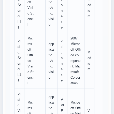
oft
tio
St
o
ed
Visi
n/v
en
n.
iu
o St
nd.
ci
e
m
enci
visi
l.1
x
l
o
1
e
Mic
2007
Vi
vi
ros
app
Micros
si
si
oft
lica
oft Offi
o.
c
M
Offi
tio
ce co
St
o
ed
ce
n/v
mpone
en
n.
iu
Visi
nd.
nt, Mic
ci
e
m
o St
visi
rosoft
l.1
x
enci
o
Corpor
1
e
l
ation
Vi
app
si
V
Mic
lica
Micros
o
VI
ros
tio
oft Offi
Vi
E
V
oft
n/v
ce Visi