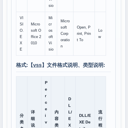
sio
VI
Mi
Micro
SI
Micro
cr
soft
Open, P
O.
soft O
os
Lo
Corp
rint, Prin
E
ffice 2
oft
w
oratio
t To
X
010
Vi
n
E
sio
格式:【
vss
】文件格式说明、类型说明:
P
e
r
D
c
L
e
详
内
L/
流
分
i
DLL/E
细
容
E
行
类
v
XE De
说
类
X
程