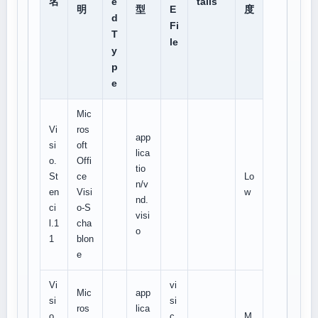
名
e
tails
明
型
E
度
d
Fi
T
le
y
p
e
Mic
Vi
ros
app
si
oft
lica
o.
Offi
tio
St
ce
Lo
n/v
en
Visi
w
nd.
ci
o-S
visi
l.1
cha
o
1
blon
e
Vi
vi
Mic
app
si
si
ros
lica
o.
c
M