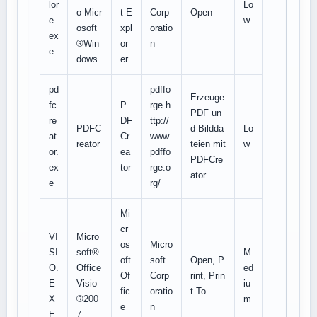
lor
Lo
o Micr
t E
Corp
Open
e.
w
osoft
xpl
oratio
ex
®Win
or
n
e
dows
er
pd
pdffo
Erzeuge
fc
P
rge h
PDF un
re
DF
ttp://
PDFC
d Bildda
Lo
at
Cr
www.
reator
teien mit
w
or.
ea
pdffo
PDFCre
ex
tor
rge.o
ator
e
rg/
Mi
cr
VI
Micro
os
Micro
SI
soft®
M
oft
soft
Open, P
O.
Office
ed
Of
Corp
rint, Prin
E
Visio
iu
fic
oratio
t To
X
®200
m
e
n
E
7