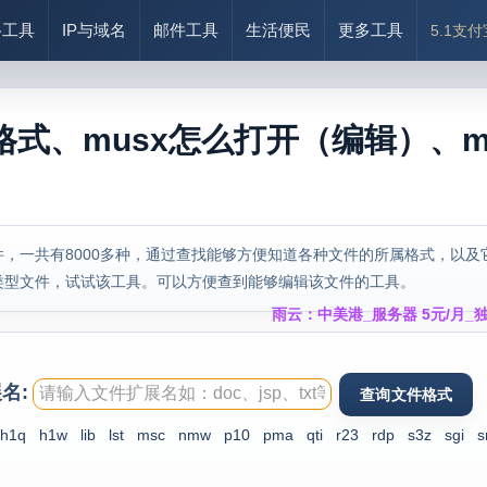
络工具
IP与域名
邮件工具
生活便民
更多工具
5.1支
格式、musx怎么打开（编辑）、m
，一共有8000多种，通过查找能够方便知道各种文件的所属格式，以及
类型文件，试试该工具。可以方便查到能够编辑该文件的工具。
雨云：中美港_服务器 5元/月_独
名:
h1q
h1w
lib
lst
msc
nmw
p10
pma
qti
r23
rdp
s3z
sgi
s