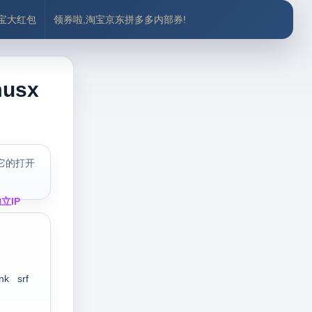
付宝大红包
领券啦,淘宝京东拼多多内部券!
usx
它的打开
立IP
nk
srf