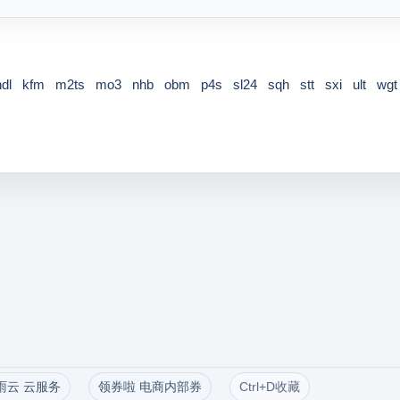
ndl
kfm
m2ts
mo3
nhb
obm
p4s
sl24
sqh
stt
sxi
ult
wgt
雨云 云服务
领券啦 电商内部券
Ctrl+D收藏