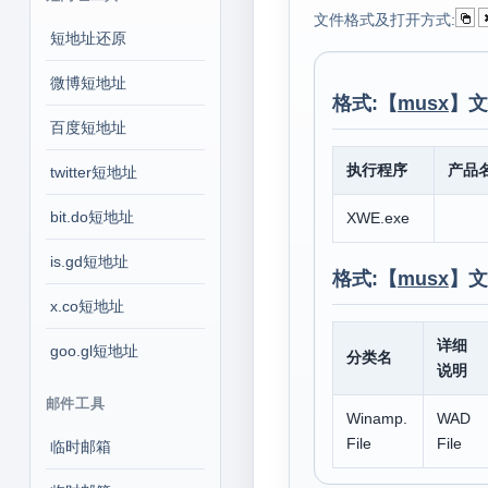
文件格式及打开方式:
短地址还原
微博短地址
格式:【
musx
】文
百度短地址
执行程序
产品
twitter短地址
bit.do短地址
XWE.exe
is.gd短地址
格式:【
musx
】文
x.co短地址
详细
goo.gl短地址
分类名
说明
邮件工具
Winamp.
WAD
File
File
临时邮箱