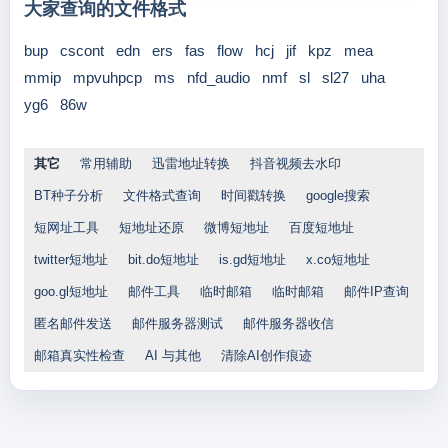
大家查询的文件格式
bup
cscont
edn
ers
fas
flow
hcj
jif
kpz
mea
mmip
mpvuhpcp
ms
nfd_audio
nmf
sl
sl27
uha
yg6
86w
其它
常用辅助
迅雷地址转换
抖音视频去水印
BT种子分析
文件格式查询
时间戳转换
google搜索
短网址工具
短地址还原
微博短地址
百度短地址
twitter短地址
bit.do短地址
is.gd短地址
x.co短地址
goo.gl短地址
邮件工具
临时邮箱
临时邮箱
邮件IP查询
匿名邮件发送
邮件服务器测试
邮件服务器收信
邮箱真实性检查
AI 与其他
清除AI创作痕迹