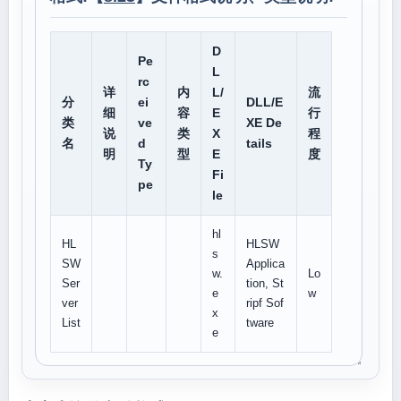
D
Pe
L
rc
详
内
L/
流
分
ei
DLL/E
细
容
E
行
类
ve
XE De
说
类
X
程
名
d
tails
明
型
E
度
Ty
Fi
pe
le
hl
HL
HLSW
s
SW
Applica
w.
Lo
Ser
tion, St
e
w
ver
ripf Sof
x
List
tware
e