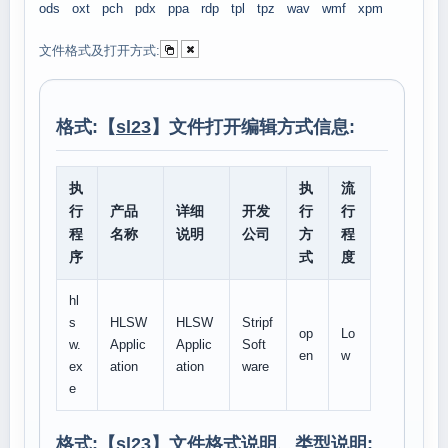
ods
oxt
pch
pdx
ppa
rdp
tpl
tpz
wav
wmf
xpm
文件格式及打开方式:
格式:【
sl23
】文件打开编辑方式信息:
执
执
流
行
产品
详细
开发
行
行
程
名称
说明
公司
方
程
序
式
度
hl
s
HLSW
HLSW
Stripf
op
Lo
w.
Applic
Applic
Soft
en
w
ex
ation
ation
ware
e
格式:【
sl23
】文件格式说明、类型说明: