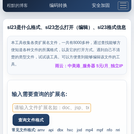
编码转换
安全加固
程默的博客
格式化与前端
网络工具
IP与域名
邮件工具
生活便民
更多工具
sl23是什么格式、sl23怎么打开（编辑）、sl23格式信息
5.1支付宝大红包
本工具收集各类扩展名文件，一共有8000多种，通过查找能够方
便知道各种文件的所属格式，以及它的打开方式。遇到自己不清
楚的类型文件，试试该工具。可以方便查到能够编辑该文件的工
具。
雨云：中美港_服务器 5元/月_独立IP
输入需要查询的扩展名:
常见文件格式:
amv
api
dbx
hxc
jod
mp4
mpf
nfo
nri