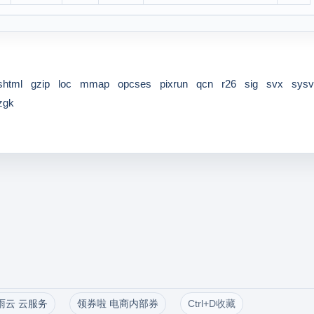
shtml
gzip
loc
mmap
opcses
pixrun
qcn
r26
sig
svx
sysv
zgk
雨云 云服务
领券啦 电商内部券
Ctrl+D收藏