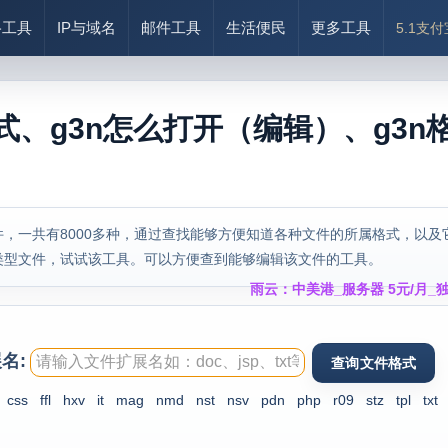
络工具
IP与域名
邮件工具
生活便民
更多工具
5.1支
式、g3n怎么打开（编辑）、g3n
，一共有8000多种，通过查找能够方便知道各种文件的所属格式，以及
类型文件，试试该工具。可以方便查到能够编辑该文件的工具。
雨云：中美港_服务器 5元/月_独
名:
css
ffl
hxv
it
mag
nmd
nst
nsv
pdn
php
r09
stz
tpl
txt