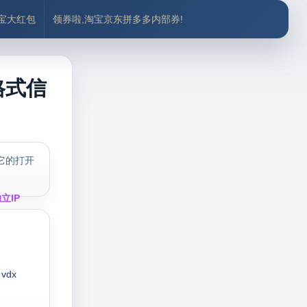
付宝大红包
领券啦,淘宝京东拼多多内部券!
格式信
它的打开
立IP
vdx