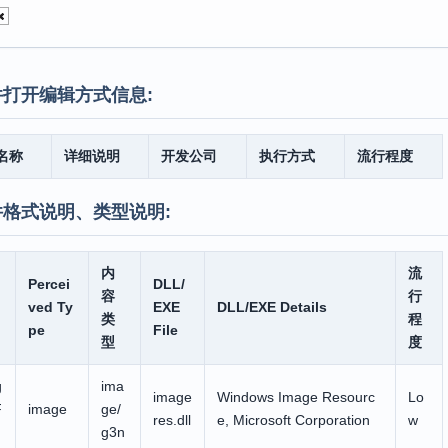
打开编辑方式信息:
名称
详细说明
开发公司
执行方式
流行程度
件格式说明、类型说明:
内
流
Percei
DLL/
容
行
ved Ty
EXE
DLL/EXE Details
类
程
pe
File
型
度
g
ima
image
Windows Image Resourc
Lo
F
image
ge/
res.dll
e, Microsoft Corporation
w
g3n