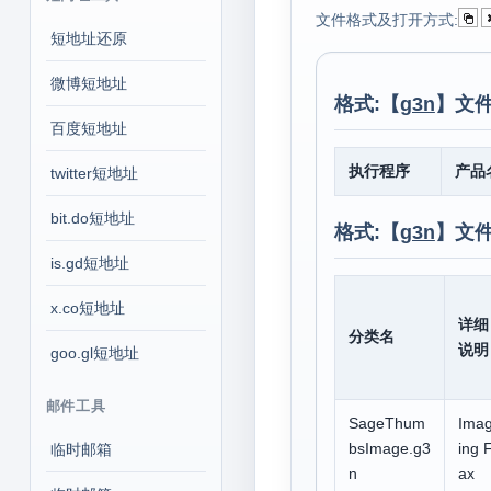
文件格式及打开方式:
短地址还原
微博短地址
格式:【
g3n
】文件
百度短地址
执行程序
产品
twitter短地址
bit.do短地址
格式:【
g3n
】文
is.gd短地址
x.co短地址
详细
分类名
说明
goo.gl短地址
邮件工具
SageThum
Ima
bsImage.g3
ing 
临时邮箱
n
ax