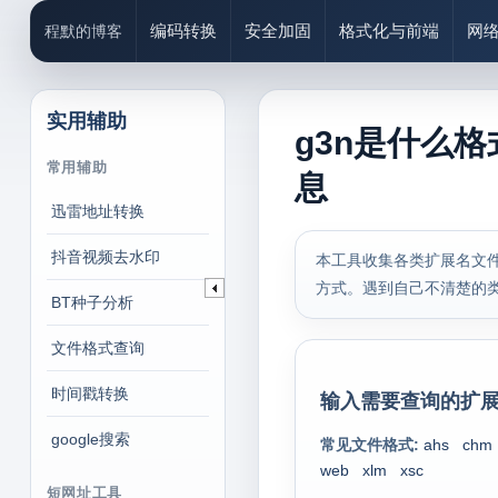
编码转换
安全加固
格式化与前端
网
程默的博客
实用辅助
g3n是什么格
常用辅助
息
迅雷地址转换
抖音视频去水印
本工具收集各类扩展名文件
方式。遇到自己不清楚的
BT种子分析
文件格式查询
时间戳转换
输入需要查询的扩展
google搜索
常见文件格式:
ahs
chm
web
xlm
xsc
短网址工具