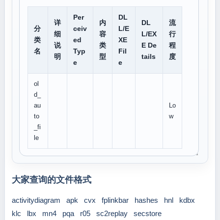
Per
DL
详
内
DL
流
分
ceiv
L/E
细
容
L/EX
行
类
ed
XE
说
类
E De
程
名
Typ
Fil
明
型
tails
度
e
e
ol
d_
au
Lo
to
w
_fi
le
大家查询的文件格式
activitydiagram
apk
cvx
fplinkbar
hashes
hnl
kdbx
klc
lbx
mn4
pqa
r05
sc2replay
secstore