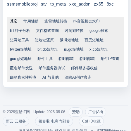
ssmsmobileproj
stv
tp_meta
xxe_addon
zx65
9xc
其它
常用辅助
迅雷地址转换
抖音视频去水印
BT种子分析
文件格式查询
时间戳转换
google搜索
短网址工具
短地址还原
微博短地址
百度短地址
twitter短地址
bit.do短地址
is.gd短地址
x.co短地址
goo.gl短地址
邮件工具
临时邮箱
临时邮箱
邮件IP查询
匿名邮件发送
邮件服务器测试
邮件服务器收信
邮箱真实性检查
AI 与其他
清除AI创作痕迹
© 2026查错IT网. Update:2026-08-06
赞助
广告(Ad)
雨云 云服务
领券啦 电商内部券
Ctrl+D收藏
粤ICP备13083991号
站点地图
更新信息
To：
8292669@qq.com