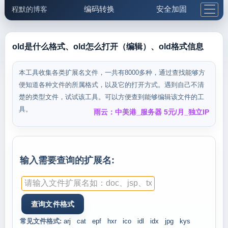
编码转换
安全加固
程默的博客
格式化与前端
网络工具
IP与域名
邮件工具
生活便民
更多工具
old是什么格式、old怎么打开（编辑）、old格式信息
5.1支付宝大红包
本工具收集各类扩展名文件，一共有8000多种，通过查找能够方
便知道各种文件的所属格式，以及它的打开方式。遇到自己不清
楚的类型文件，试试该工具。可以方便查到能够编辑该文件的工
具。
雨云：中美港_服务器 5元/月_独立IP
输入需要查询的扩展名:
常见文件格式:
arj
cat
epf
hxr
ico
idl
idx
jpg
kys