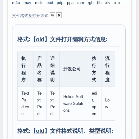
m4p
mav
mdz
obd
pdp
ppa
ram
rgb
tlh
xlv
xtp
文件格式及打开方式:
格式:【
old
】文件打开编辑方式信息:
执
产
详
执
流
行
品
细
行
行
开发公司
程
名
说
方
程
序
称
明
式
度
Text
Te
Te
edi
Helios Soft
Pa
xt
xt
t,
Lo
ware Soluti
d.ex
Pa
Pa
op
w
ons
e
d
d
en
格式:【
old
】文件格式说明、类型说明: