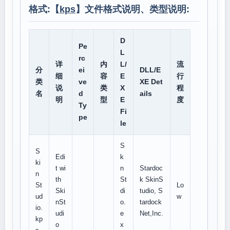
格式:【
kps
】文件格式说明、类型说明:
D
Pe
L
rc
详
内
L/
流
分
ei
DLL/E
细
容
E
行
类
ve
XE Det
说
类
X
程
名
d
ails
明
型
E
度
Ty
Fi
pe
le
S
S
Edi
k
ki
t wi
n
Stardoc
n
th
St
k SkinS
St
Lo
Ski
di
tudio, S
ud
w
nSt
o.
tardock
io.
udi
e
Net,Inc.
kp
o
x