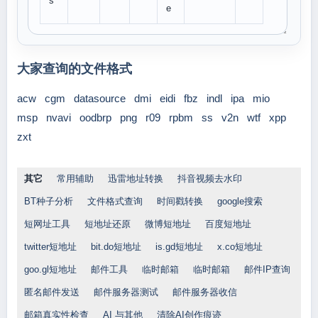
s
e
大家查询的文件格式
acw
cgm
datasource
dmi
eidi
fbz
indl
ipa
mio
msp
nvavi
oodbrp
png
r09
rpbm
ss
v2n
wtf
xpp
zxt
其它
常用辅助
迅雷地址转换
抖音视频去水印
BT种子分析
文件格式查询
时间戳转换
google搜索
短网址工具
短地址还原
微博短地址
百度短地址
twitter短地址
bit.do短地址
is.gd短地址
x.co短地址
goo.gl短地址
邮件工具
临时邮箱
临时邮箱
邮件IP查询
匿名邮件发送
邮件服务器测试
邮件服务器收信
邮箱真实性检查
AI 与其他
清除AI创作痕迹