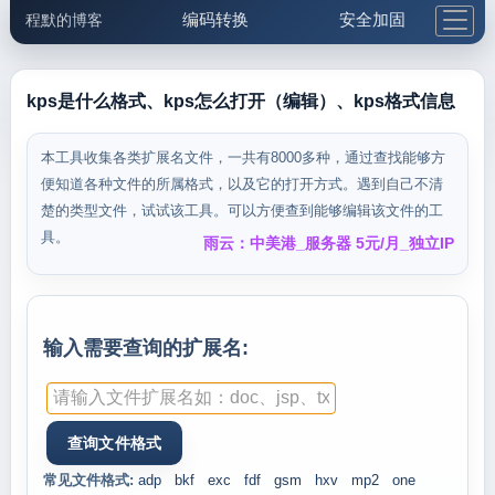
编码转换
安全加固
程默的博客
格式化与前端
网络工具
IP与域名
邮件工具
生活便民
更多工具
kps是什么格式、kps怎么打开（编辑）、kps格式信息
5.1支付宝大红包
本工具收集各类扩展名文件，一共有8000多种，通过查找能够方
便知道各种文件的所属格式，以及它的打开方式。遇到自己不清
楚的类型文件，试试该工具。可以方便查到能够编辑该文件的工
具。
雨云：中美港_服务器 5元/月_独立IP
输入需要查询的扩展名:
常见文件格式:
adp
bkf
exc
fdf
gsm
hxv
mp2
one