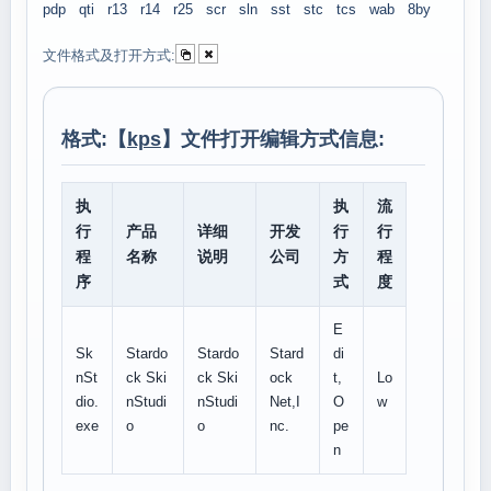
pdp
qti
r13
r14
r25
scr
sln
sst
stc
tcs
wab
8by
文件格式及打开方式:
格式:【
kps
】文件打开编辑方式信息:
执
执
流
行
产品
详细
开发
行
行
程
名称
说明
公司
方
程
序
式
度
E
Sk
Stardo
Stardo
Stard
di
nSt
ck Ski
ck Ski
ock
t,
Lo
dio.
nStudi
nStudi
Net,I
O
w
exe
o
o
nc.
pe
n