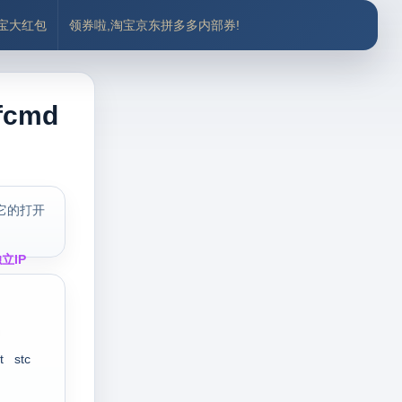
付宝大红包
领券啦,淘宝京东拼多多内部券!
cmd
它的打开
立IP
t
stc