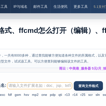
络工具
IP与域名
邮件工具
生活便民
更多工具
5.1支
么格式、ffcmd怎么打开（编辑）、ff
，一共有8000多种，通过查找能够方便知道各种文件的所属格式，以及
类型文件，试试该工具。可以方便查到能够编辑该文件的工具。
雨云：中美港_服务器 5元/月_独
名:
exc
fdf
gsm
hxv
mp2
one
pdp
qti
r13
r14
r25
scr
sln
ss