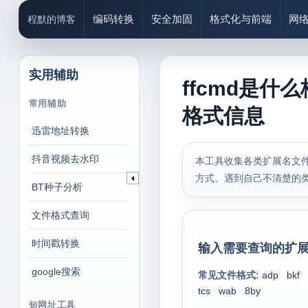
编码转换
安全加固
格式化与前端
网
程默的博客
实用辅助
ffcmd是什
常用辅助
格式信息
迅雷地址转换
抖音视频去水印
本工具收集各类扩展名文件
方式。遇到自己不清楚的
BT种子分析
文件格式查询
时间戳转换
输入需要查询的扩展
google搜索
常见文件格式:
adp
bkf
tcs
wab
8by
短网址工具