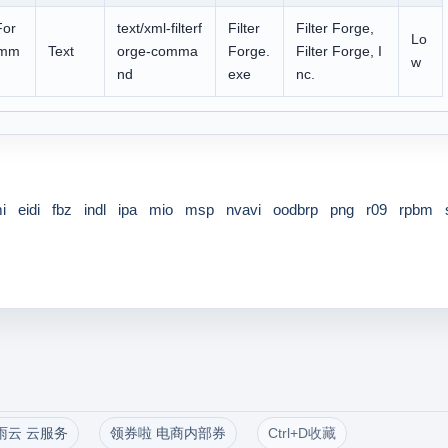
For
text/xml-filterf
Filter
Filter Forge,
Lo
omm
Text
orge-comma
Forge.
Filter Forge, I
w
nd
exe
nc.
i
eidi
fbz
indl
ipa
mio
msp
nvavi
oodbrp
png
r09
rpbm
雨云 云服务
领券啦 电商内部券
Ctrl+D收藏