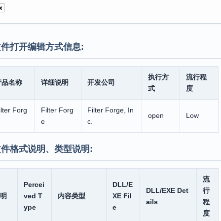
件打开编辑方式信息:
执行方
流行程
产品名称
详细说明
开发公司
式
度
ilter Forg
Filter Forg
Filter Forge, In
open
Low
e
c.
文件格式说明、类型说明:
流
Percei
DLL/E
DLL/EXE Det
行
明
ved T
内容类型
XE Fil
ails
程
ype
e
度