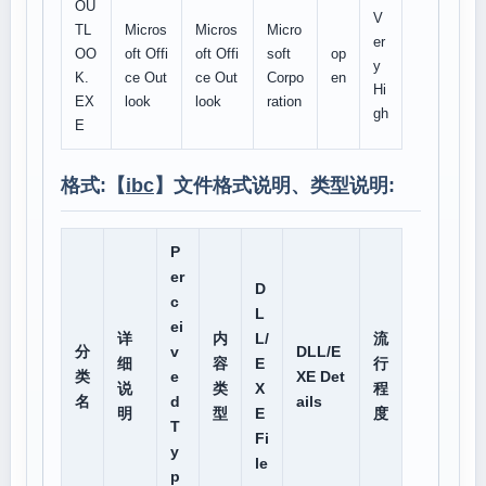
OU
V
TL
Micros
Micros
Micro
er
OO
oft Offi
oft Offi
soft
op
y
K.
ce Out
ce Out
Corpo
en
Hi
EX
look
look
ration
gh
E
格式:【
ibc
】文件格式说明、类型说明:
P
er
D
c
L
ei
详
内
L/
流
分
v
DLL/E
细
容
E
行
类
e
XE Det
说
类
X
程
名
d
ails
明
型
E
度
T
Fi
y
le
p