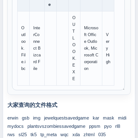
e
O
U
O
Inte
Microso
T
utl
rCo
ft Offic
V
L
oo
nne
e Outlo
er
O
k.
ct B
ok, Mic
y
O
Fil
izca
rosoft C
Hi
K.
e.i
rd F
orporati
gh
E
bc
ile
on
X
E
大家查询的文件格式
erwin
gsb
img
jewelquestsavedgame
kar
mask
midi
mydocs
plantsvszombiessavedgame
ppsm
pyo
rl8
rws
sl25
tk5
tp_meta
wqc
xda
zhtml
035