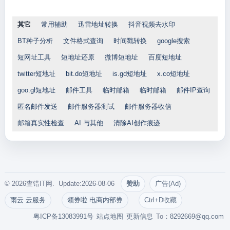
其它
常用辅助
迅雷地址转换
抖音视频去水印
BT种子分析
文件格式查询
时间戳转换
google搜索
短网址工具
短地址还原
微博短地址
百度短地址
twitter短地址
bit.do短地址
is.gd短地址
x.co短地址
goo.gl短地址
邮件工具
临时邮箱
临时邮箱
邮件IP查询
匿名邮件发送
邮件服务器测试
邮件服务器收信
邮箱真实性检查
AI 与其他
清除AI创作痕迹
© 2026查错IT网. Update:2026-08-06
赞助
广告(Ad)
雨云 云服务
领券啦 电商内部券
Ctrl+D收藏
粤ICP备13083991号
站点地图
更新信息
To：
8292669@qq.com