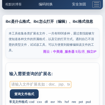
编码转换
安全加固
程默的博客
格式化与前端
网络工具
IP与域名
邮件工具
生活便民
更多工具
ibc是什么格式、ibc怎么打开（编辑）、ibc格式信息
5.1支付宝大红包
本工具收集各类扩展名文件，一共有8000多种，通过查找能够方
便知道各种文件的所属格式，以及它的打开方式。遇到自己不清
楚的类型文件，试试该工具。可以方便查到能够编辑该文件的工
具。
雨云：中美港_服务器 5元/月_独立IP
输入需要查询的扩展名:
常见文件格式:
cod
cxx
dll
exr
hfs
hxf
nre
pot
psd