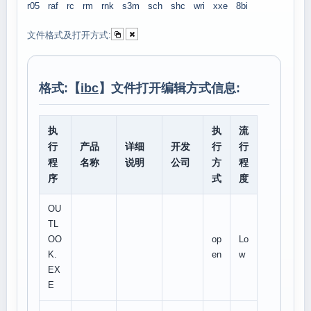
r05
raf
rc
rm
rnk
s3m
sch
shc
wri
xxe
8bi
文件格式及打开方式:
格式:【
ibc
】文件打开编辑方式信息:
执
执
流
行
产品
详细
开发
行
行
程
名称
说明
公司
方
程
序
式
度
OU
TL
OO
op
Lo
K.
en
w
EX
E