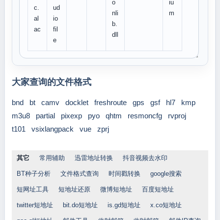
o
iu
c.
ud
nli
m
al
io
b.
ac
fil
dll
e
大家查询的文件格式
bnd
bt
camv
docklet
freshroute
gps
gsf
hl7
kmp
m3u8
partial
pixexp
pyo
qhtm
resmoncfg
rvproj
t101
vsixlangpack
vue
zprj
其它
常用辅助
迅雷地址转换
抖音视频去水印
BT种子分析
文件格式查询
时间戳转换
google搜索
短网址工具
短地址还原
微博短地址
百度短地址
twitter短地址
bit.do短地址
is.gd短地址
x.co短地址