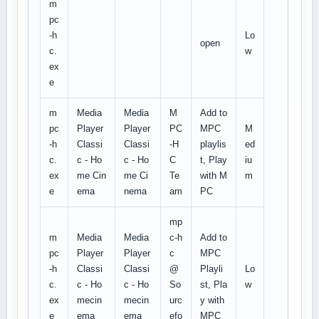
m
pc
-h
Lo
open
c.
w
ex
e
m
Media
Media
M
Add to
pc
Player
Player
PC
MPC
M
-h
Classi
Classi
-H
playlis
ed
c.
c - Ho
c - Ho
C
t, Play
iu
ex
me Cin
me Ci
Te
with M
m
e
ema
nema
am
PC
mp
m
Media
Media
c-h
Add to
pc
Player
Player
c
MPC
-h
Classi
Classi
@
Playli
Lo
c.
c - Ho
c - Ho
So
st, Pla
w
ex
mecin
mecin
urc
y with
e
ema
ema
efo
MPC