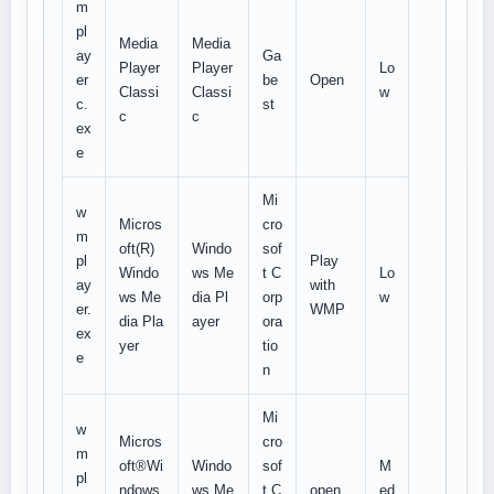
m
pl
Media
Media
ay
Ga
Player
Player
Lo
er
be
Open
Classi
Classi
w
c.
st
c
c
ex
e
Mi
w
Micros
cro
m
oft(R)
Windo
sof
pl
Play
Windo
ws Me
t C
Lo
ay
with
ws Me
dia Pl
orp
w
er.
WMP
dia Pla
ayer
ora
ex
yer
tio
e
n
Mi
w
Micros
cro
m
oft®Wi
Windo
sof
M
pl
ndows
ws Me
t C
open,
ed