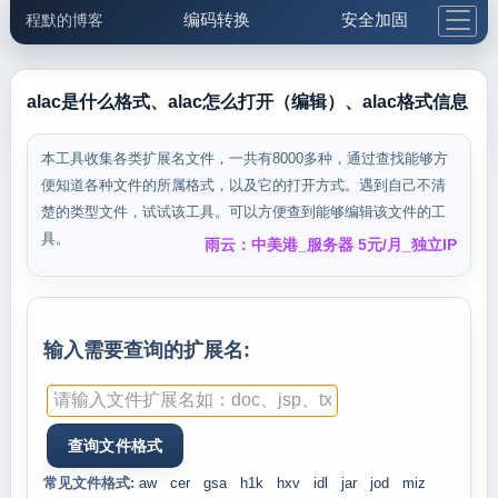
编码转换
安全加固
程默的博客
格式化与前端
网络工具
IP与域名
邮件工具
生活便民
更多工具
alac是什么格式、alac怎么打开（编辑）、alac格式信息
5.1支付宝大红包
本工具收集各类扩展名文件，一共有8000多种，通过查找能够方
便知道各种文件的所属格式，以及它的打开方式。遇到自己不清
楚的类型文件，试试该工具。可以方便查到能够编辑该文件的工
具。
雨云：中美港_服务器 5元/月_独立IP
输入需要查询的扩展名:
常见文件格式:
aw
cer
gsa
h1k
hxv
idl
jar
jod
miz