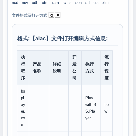
ncd
nuv
odh
otm
ram
rc
s
soh
stf
uls
xlm
文件格式及打开方式:
格式:【
alac
】文件打开编辑方式信息:
执
开
流
行
产品
详细
发
执行
行
程
名称
说明
公
方式
程
序
司
度
bs
pl
Play
ay
with B
Lo
er.
S.Pla
w
ex
yer
e