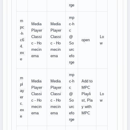
rge
mp
m
Media
Media
c-h
pc
Player
Player
c
-h
Classi
Classi
@
Lo
c6
open
c - Ho
c - Ho
So
w
4.
mecin
mecin
urc
ex
ema
ema
efo
e
rge
mp
m
Media
Media
c-h
Add to
pl
Player
Player
c
MPC
ay
Classi
Classi
@
Playli
Lo
er
c - Ho
c - Ho
So
st, Pla
w
c.
mecin
mecin
urc
y with
ex
ema
ema
efo
MPC
e
rge