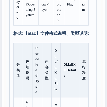
ay
®Oper
dia Pl
orp
Play
iu
er.
ating S
ayer
ora
m
ex
ystem
tio
e
n
格式:【
alac
】文件格式说明、类型说明:
P
D
er
L
ce
详
内
L/
流
分
iv
DLL/EX
细
容
E
行
类
e
E Detail
说
类
X
程
名
d
s
明
型
E
度
Ty
Fi
p
le
e
A
m