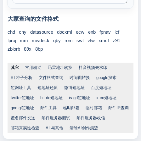
大家查询的文件格式
chd
chy
datasource
docxml
ecw
enb
fpnav
lcf
lproj
mm
mwdeck
qby
rom
swt
vfw
xmcf
z91
zblorb
89x
8bp
其它
常用辅助
迅雷地址转换
抖音视频去水印
BT种子分析
文件格式查询
时间戳转换
google搜索
短网址工具
短地址还原
微博短地址
百度短地址
twitter短地址
bit.do短地址
is.gd短地址
x.co短地址
goo.gl短地址
邮件工具
临时邮箱
临时邮箱
邮件IP查询
匿名邮件发送
邮件服务器测试
邮件服务器收信
邮箱真实性检查
AI 与其他
清除AI创作痕迹