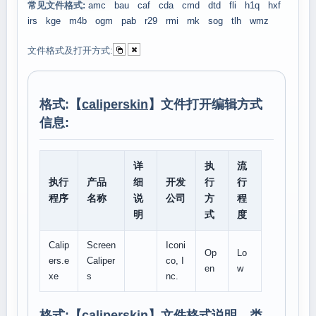
常见文件格式:
amc
bau
caf
cda
cmd
dtd
fli
h1q
hxf
irs
kge
m4b
ogm
pab
r29
rmi
rnk
sog
tlh
wmz
文件格式及打开方式:
格式:【
caliperskin
】文件打开编辑方式
信息:
详
执
流
执行
产品
细
开发
行
行
程序
名称
说
公司
方
程
明
式
度
Calip
Screen
Iconi
Op
Lo
ers.e
Caliper
co, I
en
w
xe
s
nc.
格式:【
caliperskin
】文件格式说明、类