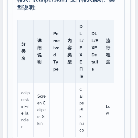
型说明:
D
Pe
L
DL
详
rce
内
L/
L/E
流
分
细
ive
容
E
XE
行
类
说
d
类
X
De
程
名
明
Ty
型
E
tail
度
pe
Fi
s
le
C
calip
Scre
ali
ersk
en C
pe
inFil
Lo
alipe
rS
eHa
w
rs S
ki
ndle
kin
n.i
r
co