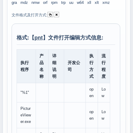
gra
mdz
nmw
orf
rpm
trp
uu
w64
xll
xlt
xmz
文件格式及打开方式:
格式:【
pnt
】文件打开编辑方式信息:
产
详
执
流
执行
品
细
开发公
行
行
程序
名
说
司
方
程
称
明
式
度
op
Lo
"%1"
en
w
Pictur
op
Lo
eView
en
w
er.exe