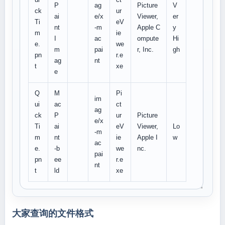
P
ag
Picture
V
ck
ur
ai
e/x
Viewer,
er
Ti
eV
nt
-m
Apple C
y
m
ie
I
ac
ompute
Hi
e.
we
m
pai
r, Inc.
gh
pn
r.e
ag
nt
t
xe
e
Q
M
Pi
im
ui
ac
ct
ag
ck
P
ur
Picture
e/x
Ti
ai
eV
Viewer,
Lo
-m
m
nt
ie
Apple I
w
ac
e.
-b
we
nc.
pai
pn
ee
r.e
nt
t
ld
xe
大家查询的文件格式