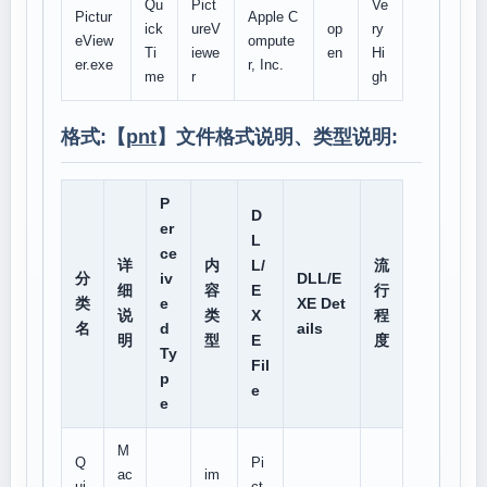
Qu
Pict
Ve
Pictur
Apple C
ick
ureV
op
ry
eView
ompute
Ti
iewe
en
Hi
er.exe
r, Inc.
me
r
gh
格式:【
pnt
】文件格式说明、类型说明:
P
D
er
L
ce
详
内
L/
流
分
iv
DLL/E
细
容
E
行
类
e
XE Det
说
类
X
程
名
d
ails
明
型
E
度
Ty
Fil
p
e
e
M
Q
Pi
ac
im
ui
ct