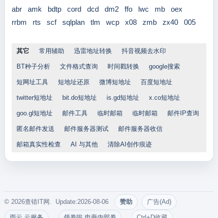
abr
amk
bdtp
cord
dcd
dm2
ffo
lwc
mb
oex
rrbm
rts
scf
sqlplan
tlm
wcp
x08
zmb
zx40
005
其它
常用辅助
迅雷地址转换
抖音视频去水印
BT种子分析
文件格式查询
时间戳转换
google搜索
短网址工具
短地址还原
微博短地址
百度短地址
twitter短地址
bit.do短地址
is.gd短地址
x.co短地址
goo.gl短地址
邮件工具
临时邮箱
临时邮箱
邮件IP查询
匿名邮件发送
邮件服务器测试
邮件服务器收信
邮箱真实性检查
AI 与其他
清除AI创作痕迹
© 2026查错IT网. Update:2026-08-06
赞助
广告(Ad)
雨云 云服务
领券啦 电商内部券
Ctrl+D收藏