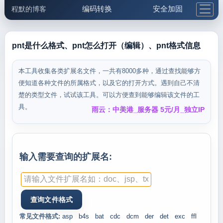
编码转换
安全加固
程默的博客
格式化与前端
网络工具
IP与域名
邮件工具
生活便民
更多工具
pnt是什么格式、pnt怎么打开（编辑）、pnt格式信息
5.1支付宝大红包
本工具收集各类扩展名文件，一共有8000多种，通过查找能够方
便知道各种文件的所属格式，以及它的打开方式。遇到自己不清
楚的类型文件，试试该工具。可以方便查到能够编辑该文件的工
具。
雨云：中美港_服务器 5元/月_独立IP
输入需要查询的扩展名:
常见文件格式:
asp
b4s
bat
cdc
dcm
der
det
exc
ffl