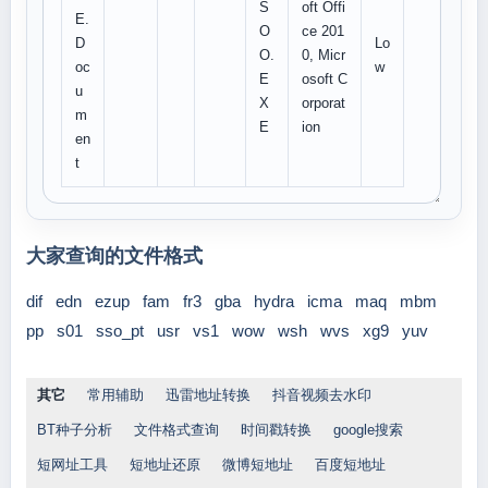
S
oft Offi
E.
O
ce 201
D
Lo
O.
0, Micr
oc
w
E
osoft C
u
X
orporat
m
E
ion
en
t
大家查询的文件格式
dif
edn
ezup
fam
fr3
gba
hydra
icma
maq
mbm
pp
s01
sso_pt
usr
vs1
wow
wsh
wvs
xg9
yuv
其它
常用辅助
迅雷地址转换
抖音视频去水印
BT种子分析
文件格式查询
时间戳转换
google搜索
短网址工具
短地址还原
微博短地址
百度短地址