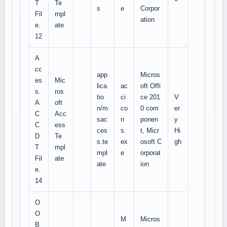
T
Te
s
e
Corpor
Fil
mpl
ation
e.
ate
12
A
cc
app
Micros
es
Mic
lica
ac
oft Offi
s.
ros
tio
ci
ce 201
V
A
oft
n/m
co
0 com
er
C
Acc
sac
n
ponen
y
C
ess
ces
s.
t, Micr
Hi
D
Te
s.te
ex
osoft C
gh
T
mpl
mpl
e
orporat
Fil
ate
ate
ion
e.
14
O
O
M
Micros
B