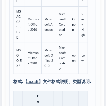
E
MS
Micr
V
AC
Microso
Micro
osoft
O
er
CE
ft Offic
soft A
Corp
pe
y
SS.
e 2010
ccess
orati
n
Hi
EX
on
gh
E
Micr
MS
Micro
Microso
osoft
O
soft O
op
Lo
ft Offic
Corp
O.E
ffice 2
en
w
e 2010
orati
XE
010
on
格式:【
accdt
】文件格式说明、类型说明:
P
e