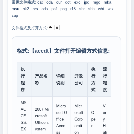
常见文件格式:
cat
cda
cur
dot
exc
jpc
mgc
mka
msu
nk2
nrs
ods
paf
png
r15
sbr
shh
wht
wtx
zap
文件格式及打开方式:
格式:【
accdt
】文件打开编辑方式信息:
执
执
流
行
产品名
详细
开发
行
行
程
称
说明
公司
方
程
序
式
度
MS
Micro
Micr
V
AC
2007 Mi
soft O
osoft
O
er
CE
crosoft
ffice
Corp
pe
y
SS.
Office s
Acce
orati
n
Hi
EX
ystem
ss
on
gh