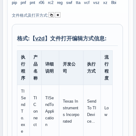
pip
pnf
pnt
r06
rc2
reg
swf
tta
vcf
vsz
xz
8bi
文件格式及打开方式:
格式:【
v2d
】文件打开编辑方式信息:
执
产
流
行
品
详细
开发公
执行
行
程
名
说明
司
方式
程
序
称
度
TI
Se
TI
TISe
Texas In
Send
nd
C
ndTo
strument
To TI
Lo
T
on
Appli
s Incorpo
Devi
w
o.
ne
catio
rated
ce...
ex
ct
n
e