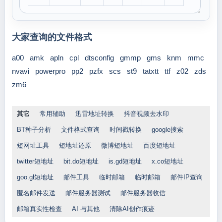
大家查询的文件格式
a00
amk
apln
cpl
dtsconfig
gmmp
gms
knm
mmc
nvavi
powerpro
pp2
pzfx
scs
st9
tatxtt
ttf
z02
zds
zm6
其它
常用辅助
迅雷地址转换
抖音视频去水印
BT种子分析
文件格式查询
时间戳转换
google搜索
短网址工具
短地址还原
微博短地址
百度短地址
twitter短地址
bit.do短地址
is.gd短地址
x.co短地址
goo.gl短地址
邮件工具
临时邮箱
临时邮箱
邮件IP查询
匿名邮件发送
邮件服务器测试
邮件服务器收信
邮箱真实性检查
AI 与其他
清除AI创作痕迹