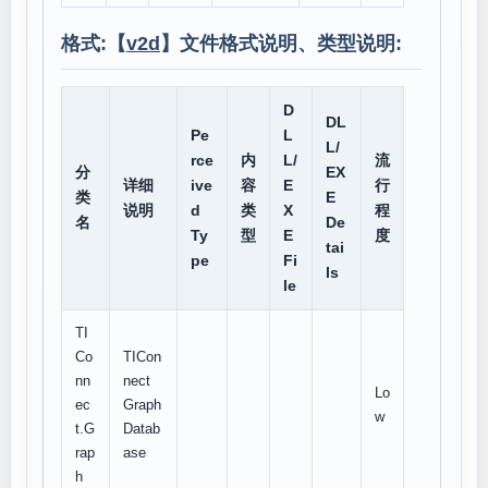
格式:【
v2d
】文件格式说明、类型说明:
D
DL
Pe
L
L/
rce
内
L/
流
分
EX
详细
ive
容
E
行
类
E
说明
d
类
X
程
名
De
Ty
型
E
度
tai
pe
Fi
ls
le
TI
Co
TICon
nn
nect
Lo
ec
Graph
w
t.G
Datab
rap
ase
h