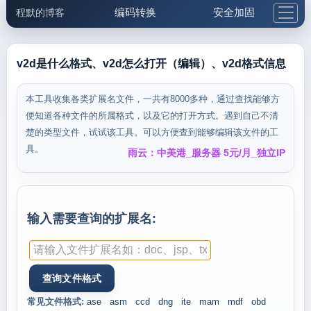
编码转换
安全加固
程默的博客
格式化与前端
网络工具
IP与域名
邮件工具
生活便民
更多工具
v2d是什么格式、v2d怎么打开（编辑）、v2d格式信息
5.1支付宝大红包
本工具收集各类扩展名文件，一共有8000多种，通过查找能够方
便知道各种文件的所属格式，以及它的打开方式。遇到自己不清
楚的类型文件，试试该工具。可以方便查到能够编辑该文件的工
具。
雨云：中美港_服务器 5元/月_独立IP
输入需要查询的扩展名:
常见文件格式:
ase
asm
ccd
dng
ite
mam
mdf
obd