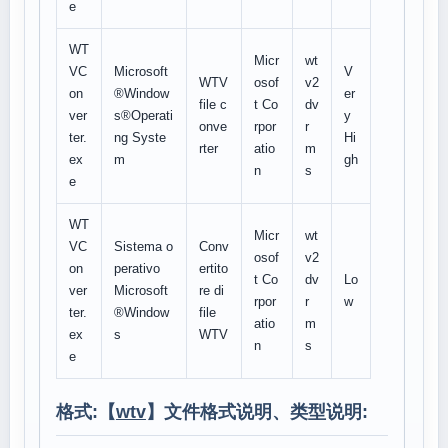
e
WT
Micr
wt
VC
Microsoft
V
WTV
osof
v2
on
®Window
er
file c
t Co
dv
ver
s®Operati
y
onve
rpor
r
ter.
ng Syste
Hi
rter
atio
m
ex
m
gh
n
s
e
WT
Micr
wt
VC
Sistema o
Conv
osof
v2
on
perativo
ertito
t Co
dv
Lo
ver
Microsoft
re di
rpor
r
w
ter.
®Window
file
atio
m
ex
s
WTV
n
s
e
格式:【
wtv
】文件格式说明、类型说明: