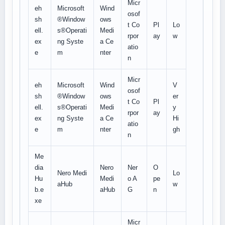
Micr
eh
Microsoft
Wind
osof
sh
®Window
ows
t Co
Pl
Lo
ell.
s®Operati
Medi
rpor
ay
w
ex
ng Syste
a Ce
atio
e
m
nter
n
Micr
eh
Microsoft
Wind
V
osof
sh
®Window
ows
er
t Co
Pl
ell.
s®Operati
Medi
y
rpor
ay
ex
ng Syste
a Ce
Hi
atio
e
m
nter
gh
n
Me
dia
Nero
Ner
O
Nero Medi
Lo
Hu
Medi
o A
pe
aHub
w
b.e
aHub
G
n
xe
Micr