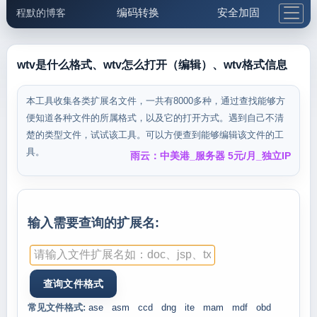
编码转换
安全加固
程默的博客
格式化与前端
网络工具
IP与域名
邮件工具
生活便民
更多工具
wtv是什么格式、wtv怎么打开（编辑）、wtv格式信息
5.1支付宝大红包
本工具收集各类扩展名文件，一共有8000多种，通过查找能够方
便知道各种文件的所属格式，以及它的打开方式。遇到自己不清
楚的类型文件，试试该工具。可以方便查到能够编辑该文件的工
具。
雨云：中美港_服务器 5元/月_独立IP
输入需要查询的扩展名:
常见文件格式:
ase
asm
ccd
dng
ite
mam
mdf
obd