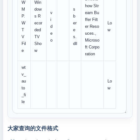
W
Win
how Str
M
dow
s
v
eam Bu
P.
s R
b
i
ffer Filt
W
ecor
er
Lo
d
er Reso
T
ded
e
w
e
uces.,
V
TV
s.
o
Microso
Fil
Sho
dll
ft Corpo
e
w
ration
wt
v_
au
Lo
to
w
_fi
le
大家查询的文件格式