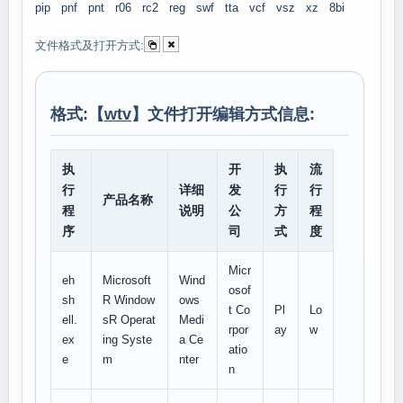
pip
pnf
pnt
r06
rc2
reg
swf
tta
vcf
vsz
xz
8bi
文件格式及打开方式:
格式:【
wtv
】文件打开编辑方式信息:
执
开
执
流
行
详细
发
行
行
产品名称
程
说明
公
方
程
序
司
式
度
Micr
eh
Microsoft
Wind
osof
sh
R Window
ows
t Co
Pl
Lo
ell.
sR Operat
Medi
rpor
ay
w
ex
ing Syste
a Ce
atio
e
m
nter
n