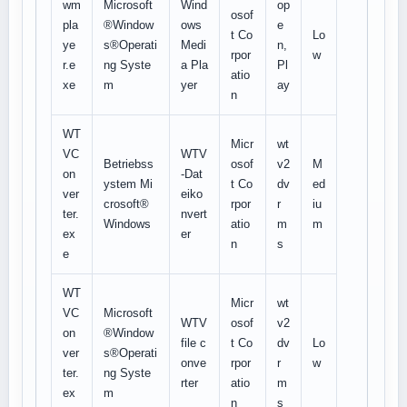
wm
Microsoft
Wind
op
osof
pla
®Window
ows
e
t Co
Lo
ye
s®Operati
Medi
n,
rpor
w
r.e
ng Syste
a Pla
Pl
atio
xe
m
yer
ay
n
WT
Micr
wt
VC
WTV
Betriebss
osof
v2
M
on
-Dat
ystem Mi
t Co
dv
ed
ver
eiko
crosoft®
rpor
r
iu
ter.
nvert
Windows
atio
m
m
ex
er
n
s
e
WT
Micr
wt
VC
Microsoft
WTV
osof
v2
on
®Window
file c
t Co
dv
Lo
ver
s®Operati
onve
rpor
r
w
ter.
ng Syste
rter
atio
m
ex
m
n
s