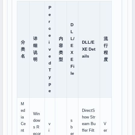
P
e
r
D
c
L
e
详
内
L/
流
分
i
DLL/E
细
容
E
行
类
v
XE Det
说
类
X
程
名
e
ails
明
型
E
度
d
Fi
T
le
y
p
e
M
ed
DirectS
Win
ia
how Str
dow
s
Ce
v
eam Bu
V
s R
b
nt
i
ffer Filt
er
ecor
er