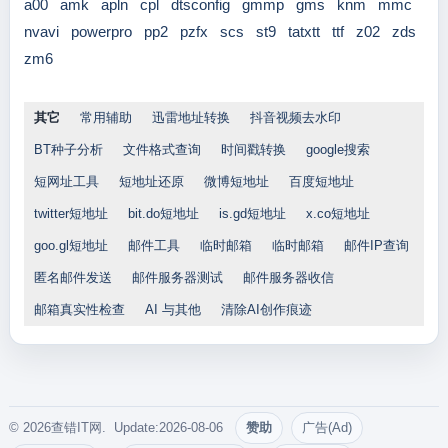
a00
amk
apln
cpl
dtsconfig
gmmp
gms
knm
mmc
nvavi
powerpro
pp2
pzfx
scs
st9
tatxtt
ttf
z02
zds
zm6
其它
常用辅助
迅雷地址转换
抖音视频去水印
BT种子分析
文件格式查询
时间戳转换
google搜索
短网址工具
短地址还原
微博短地址
百度短地址
twitter短地址
bit.do短地址
is.gd短地址
x.co短地址
goo.gl短地址
邮件工具
临时邮箱
临时邮箱
邮件IP查询
匿名邮件发送
邮件服务器测试
邮件服务器收信
邮箱真实性检查
AI 与其他
清除AI创作痕迹
© 2026查错IT网. Update:2026-08-06
赞助
广告(Ad)