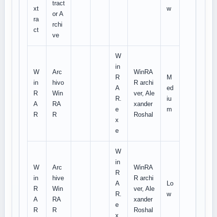
tract
xt
w
or A
ra
rchi
ct
ve
W
in
W
Arc
WinRA
R
M
in
hivo
R archi
A
ed
R
Win
ver, Ale
R.
iu
A
RA
xander
e
m
R
R
Roshal
x
e
W
in
W
Arc
WinRA
R
in
hive
R archi
A
Lo
R
Win
ver, Ale
R.
w
A
RA
xander
e
R
R
Roshal
x