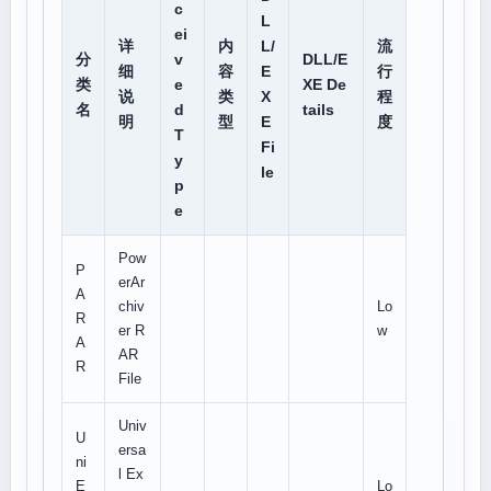
c
L
ei
详
内
L/
流
分
v
DLL/E
细
容
E
行
类
e
XE De
说
类
X
程
名
d
tails
明
型
E
度
T
Fi
y
le
p
e
Pow
P
erAr
A
chiv
Lo
R
er R
w
A
AR
R
File
Univ
U
ersa
ni
l Ex
E
Lo