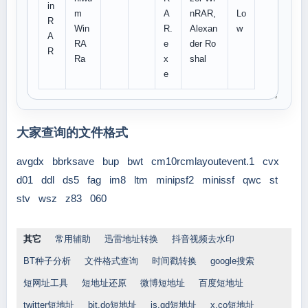
in
m
A
nRAR,
Lo
R
Win
R.
Alexan
w
A
RA
e
der Ro
R
Ra
x
shal
e
大家查询的文件格式
avgdx
bbrksave
bup
bwt
cm10rcmlayoutevent.1
cvx
d01
ddl
ds5
fag
im8
ltm
minipsf2
minissf
qwc
st
stv
wsz
z83
060
其它
常用辅助
迅雷地址转换
抖音视频去水印
BT种子分析
文件格式查询
时间戳转换
google搜索
短网址工具
短地址还原
微博短地址
百度短地址
twitter短地址
bit.do短地址
is.gd短地址
x.co短地址