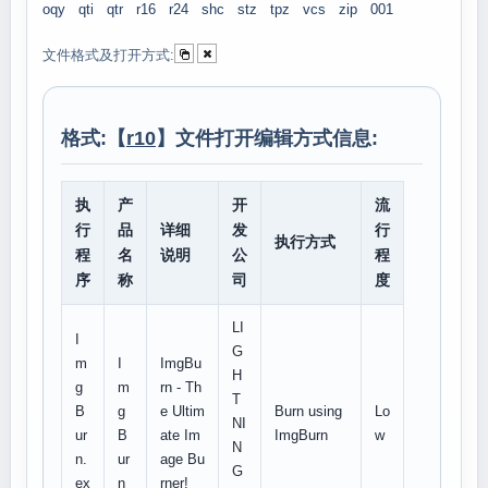
oqy
qti
qtr
r16
r24
shc
stz
tpz
vcs
zip
001
文件格式及打开方式:
格式:【
r10
】文件打开编辑方式信息:
执
产
开
流
行
品
详细
发
行
执行方式
程
名
说明
公
程
序
称
司
度
LI
I
G
m
I
ImgBu
H
g
m
rn - Th
T
B
g
e Ultim
Burn using
Lo
NI
ur
B
ate Im
ImgBurn
w
N
n.
ur
age Bu
G
ex
n
rner!