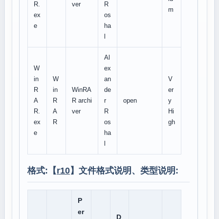
R.
ver
R
m
ex
os
e
ha
l
Al
W
ex
in
W
an
V
R
in
WinRA
de
er
A
R
R archi
r
open
y
R.
A
ver
R
Hi
ex
R
os
gh
e
ha
l
格式:【
r10
】文件格式说明、类型说明:
P
er
D