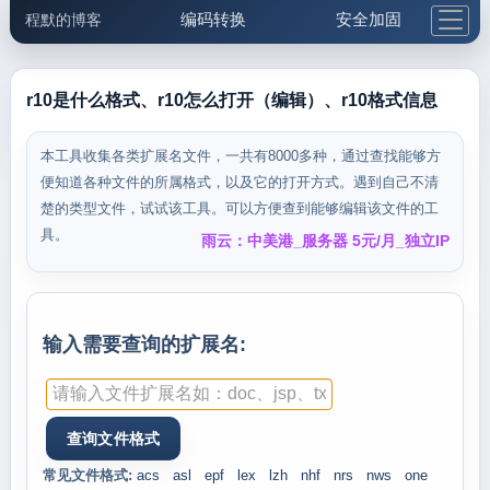
编码转换
安全加固
程默的博客
格式化与前端
网络工具
IP与域名
邮件工具
生活便民
更多工具
r10是什么格式、r10怎么打开（编辑）、r10格式信息
5.1支付宝大红包
本工具收集各类扩展名文件，一共有8000多种，通过查找能够方
便知道各种文件的所属格式，以及它的打开方式。遇到自己不清
楚的类型文件，试试该工具。可以方便查到能够编辑该文件的工
具。
雨云：中美港_服务器 5元/月_独立IP
输入需要查询的扩展名:
常见文件格式:
acs
asl
epf
lex
lzh
nhf
nrs
nws
one