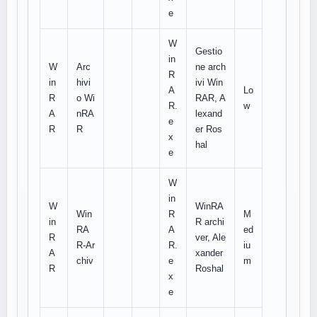
e
W
Gestio
in
W
Arc
ne arch
R
in
hivi
ivi Win
A
Lo
R
o Wi
RAR, A
R.
w
A
nRA
lexand
e
R
R
er Ros
x
hal
e
W
in
W
WinRA
Win
R
M
in
R archi
RA
A
ed
R
ver, Ale
R-Ar
R.
iu
A
xander
chiv
e
m
R
Roshal
x
e