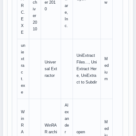
ch
er 201
w
R
ar
iv
0
C.
e,
er
E
In
20
X
c.
10
E
un
ie
UniExtract
xt
M
Univer
Files..., Uni
ra
ed
sal Ext
Extract Her
c
iu
ractor
e, UniExtra
t.
m
ct to Subdir
ex
e
Al
W
ex
in
an
M
R
WinRA
de
ed
A
R archi
r
open
iu