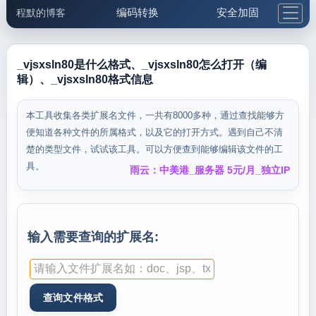
编码转换
安全加固
程默的博客
格式化与前端
网络工具
IP与域名
邮件工具
生活便民
更多工具
_vjsxsln80是什么格式、_vjsxsln80怎么打开（编
辑）、_vjsxsln80格式信息
5.1支付宝大红包
本工具收集各类扩展名文件，一共有8000多种，通过查找能够方
便知道各种文件的所属格式，以及它的打开方式。遇到自己不清
楚的类型文件，试试该工具。可以方便查到能够编辑该文件的工
具。
雨云：中美港_服务器 5元/月_独立IP
输入需要查询的扩展名: