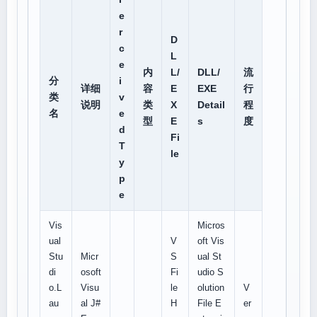
e
r
D
c
L
e
内
L/
DLL/
流
分
i
详细
容
E
EXE
行
类
v
说明
类
X
Detail
程
名
e
型
E
s
度
d
Fi
T
le
y
p
e
Vis
Micros
ual
V
oft Vis
Stu
Micr
S
ual St
di
osoft
Fi
udio S
o.L
Visu
le
olution
V
au
al J#
H
File E
er