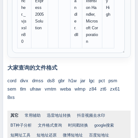
nc
Expr
a
xtensi
y
he
ess
n
on Ha
Hi
r._
2005
dl
ndler,
gh
vjs
Solu
e
Micros
xsl
tion
r.
oft Cor
n8
dll
poratio
0
n
大家查询的文件格式
cord
divx
dmss
ds8
gbr
h1w
jar
lgc
pct
psm
sem
tlm
ufraw
vmtm
weba
wlmp
z84
zt6
zx61
8xs
其它
常用辅助
迅雷地址转换
抖音视频去水印
BT种子分析
文件格式查询
时间戳转换
google搜索
短网址工具
短地址还原
微博短地址
百度短地址