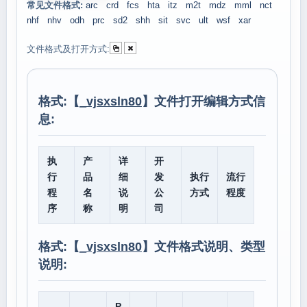
常见文件格式:
arc
crd
fcs
hta
itz
m2t
mdz
mml
nct
nhf
nhv
odh
prc
sd2
shh
sit
svc
ult
wsf
xar
文件格式及打开方式:
格式:【
_vjsxsln80
】文件打开编辑方式信
息:
执
产
详
开
行
品
细
发
执行
流行
程
名
说
公
方式
程度
序
称
明
司
格式:【
_vjsxsln80
】文件格式说明、类型
说明:
P