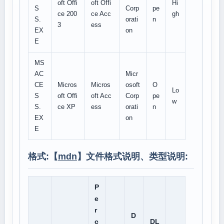
oft Offi
oft Offi
Hi
S
Corp
pe
ce 200
ce Acc
gh
S.
orati
n
3
ess
EX
on
E
MS
AC
Micr
CE
Micros
Micros
osoft
O
Lo
S
oft Offi
oft Acc
Corp
pe
w
S.
ce XP
ess
orati
n
EX
on
E
格式:【
mdn
】文件格式说明、类型说明:
P
e
r
D
c
DL