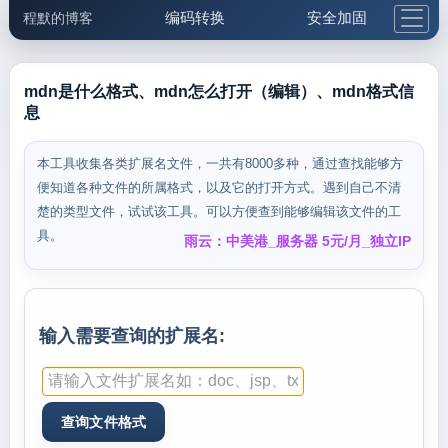
编码转换
安全加固
程默的博客
格式化与前端
网络工具
IP与域名
邮件工具
生活便民
更多工具
mdn是什么格式、mdn怎么打开（编辑）、mdn格式信
息
5.1支付宝大红包
本工具收集各类扩展名文件，一共有8000多种，通过查找能够方
便知道各种文件的所属格式，以及它的打开方式。遇到自己不清
楚的类型文件，试试该工具。可以方便查到能够编辑该文件的工
具。
雨云：中美港_服务器 5元/月_独立IP
输入需要查询的扩展名: