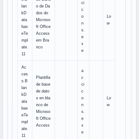
ci
lan
o de Da
c
kD
dos do
o
Lo
ata
Microso
n
w
bas
ft Office
s.
eTe
Access
e
mpl
em Bra
x
ate.
nco
e
11
Ac
a
ces
Plantilla
c
s.B
de base
ci
lan
de dato
c
kD
s en bla
o
Lo
ata
nco de
n
w
bas
Microso
s.
eTe
ft Office
e
mpl
Access
x
ate.
e
11