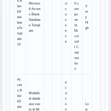
s.B
Microso
ci
0 c
lan
V
ft Acces
c
om
kD
er
s Blank
o
po
ata
y
Databas
n
ne
bas
Hi
e Templ
s.
nt,
eTe
gh
ate
e
Mi
mpl
x
cro
ate.
e
sof
14
t C
orp
ora
tio
n
Ac
a
ces
c
s.B
Modello
ci
lan
di datab
c
kD
ase vuo
o
Lo
ata
to di Mi
n
w