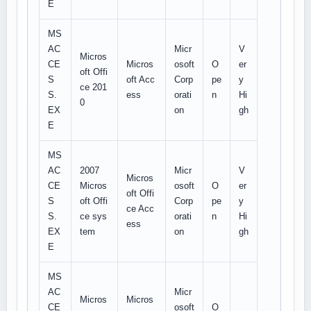
E
MS
AC
Micr
V
Micros
CE
Micros
osoft
O
er
oft Offi
S
oft Acc
Corp
pe
y
ce 201
S.
ess
orati
n
Hi
0
EX
on
gh
E
MS
AC
2007
Micr
V
Micros
CE
Micros
osoft
O
er
oft Offi
S
oft Offi
Corp
pe
y
ce Acc
S.
ce sys
orati
n
Hi
ess
EX
tem
on
gh
E
MS
AC
Micr
Micros
Micros
CE
osoft
O