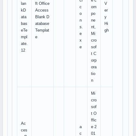
ci
e c
lan
ft Office
V
c
om
kD
Access
er
o
po
ata
Blank D
y
n
ne
bas
atabase
Hi
s.
nt,
eTe
Templat
gh
e
Mi
mpl
e
x
cro
ate.
e
sof
12
t C
orp
ora
tio
n
Mi
cro
sof
t O
ffic
Ac
a
e 2
ces
c
01