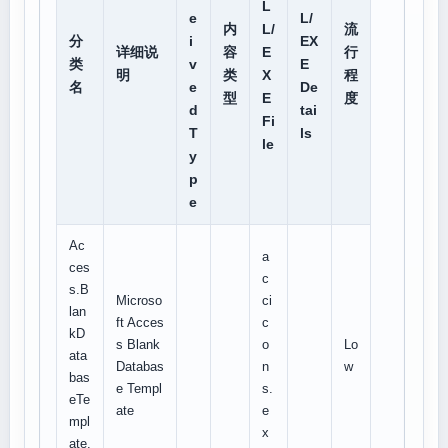
L
e
L/
内
L/
流
分
i
EX
详细说
容
E
行
类
v
E
明
类
X
程
名
e
De
型
E
度
d
tai
Fi
T
ls
le
y
p
e
Ac
a
ces
c
s.B
Microso
ci
lan
ft Acces
c
kD
s Blank
o
Lo
ata
Databas
n
w
bas
e Templ
s.
eTe
ate
e
mpl
x
ate.