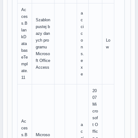
Ac
a
ces
Szablon
c
s.B
pustej b
ci
lan
azy dan
c
kD
ych pro
o
Lo
ata
gramu
n
w
bas
Microso
s.
eTe
ft Office
e
mpl
Access
x
ate.
e
11
20
07
Mi
cro
sof
Ac
a
t O
ces
c
ffic
s.B
Microso