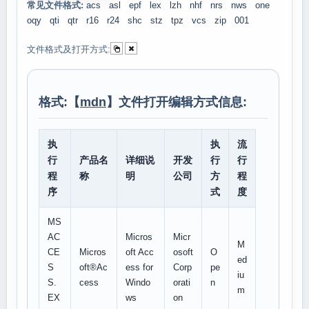
常见文件格式:
acs
asl
epf
lex
lzh
nhf
nrs
nws
one
oqy
qti
qtr
r16
r24
shc
stz
tpz
vcs
zip
001
文件格式及打开方式:
格式:【
mdn
】文件打开编辑方式信息:
执
执
流
行
产品名
详细说
开发
行
行
程
称
明
公司
方
程
序
式
度
MS
AC
Micros
Micr
M
CE
Micros
oft Acc
osoft
O
ed
S
oft®Ac
ess for
Corp
pe
iu
S.
cess
Windo
orati
n
m
EX
ws
on