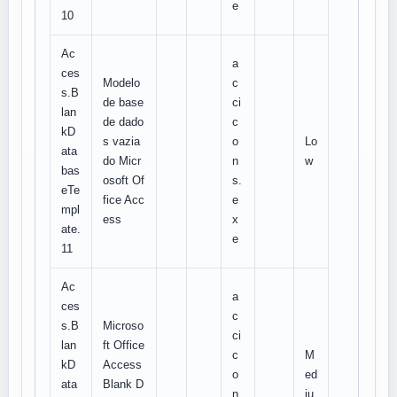
e
10
Ac
a
ces
Modelo
c
s.B
de base
ci
lan
de dado
c
kD
s vazia
o
Lo
ata
do Micr
n
w
bas
osoft Of
s.
eTe
fice Acc
e
mpl
ess
x
ate.
e
11
Ac
a
ces
c
s.B
Microso
ci
lan
ft Office
c
M
kD
Access
o
ed
ata
Blank D
n
iu