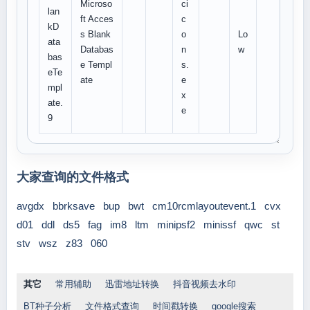
Microso
ci
lan
ft Acces
c
kD
s Blank
o
Lo
ata
Databas
n
w
bas
e Templ
s.
eTe
ate
e
mpl
x
ate.
e
9
大家查询的文件格式
avgdx
bbrksave
bup
bwt
cm10rcmlayoutevent.1
cvx
d01
ddl
ds5
fag
im8
ltm
minipsf2
minissf
qwc
st
stv
wsz
z83
060
其它
常用辅助
迅雷地址转换
抖音视频去水印
BT种子分析
文件格式查询
时间戳转换
google搜索