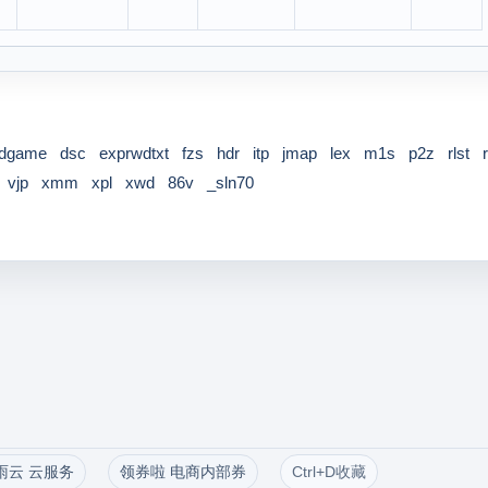
vedgame
dsc
exprwdtxt
fzs
hdr
itp
jmap
lex
m1s
p2z
rlst
vjp
xmm
xpl
xwd
86v
_sln70
雨云 云服务
领券啦 电商内部券
Ctrl+D收藏