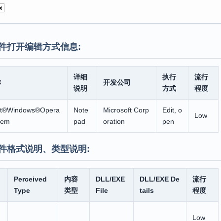
件打开编辑方式信息:
详细
执行
流行
称
开发公司
说明
方式
程度
ft®Windows®Opera
Note
Microsoft Corp
Edit, o
Low
tem
pad
oration
pen
件格式说明、类型说明:
Perceived
内容
DLL/EXE
DLL/EXE De
流行
Type
类型
File
tails
程度
Low