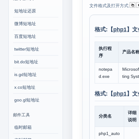
文件格式及打开方式:
短地址还原
微博短地址
格式:【
php1
】文
百度短地址
执行程
twitter短地址
产品名
序
bit.do短地址
notepa
Microso
is.gd短地址
d.exe
ting Sys
x.co短地址
格式:【
php1
】文
goo.gl短地址
详细
邮件工具
分类名
说明
临时邮箱
php1_auto