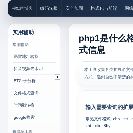
编码转换
安全加固
格式化与前端
网
程默的博客
实用辅助
php1是什么
常用辅助
式信息
迅雷地址转换
抖音视频去水印
本工具收集各类扩展名文件
方式。遇到自己不清楚的
BT种子分析
文件格式查询
时间戳转换
输入需要查询的扩展
google搜索
常见文件格式:
cha
ctt
xht
xlb
8by
短网址工具