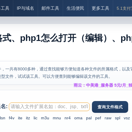
络工具
IP与域名
邮件工具
生活便民
更多工具
5.1支
格式、php1怎么打开（编辑）、ph
，一共有8000多种，通过查找能够方便知道各种文件的所属格式，以及
类型文件，试试该工具。可以方便查到能够编辑该文件的工具。
雨云：中美港_服务器 5元/月_独
名:
dsn
f4v
ite
itz
lic
m3u
mnu
nr4
oma
pal
pef
raw
spl
vsz