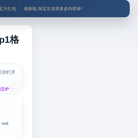
付宝大红包
领券啦,淘宝京东拼多多内部券!
p1格
它的打开
立IP
vxd