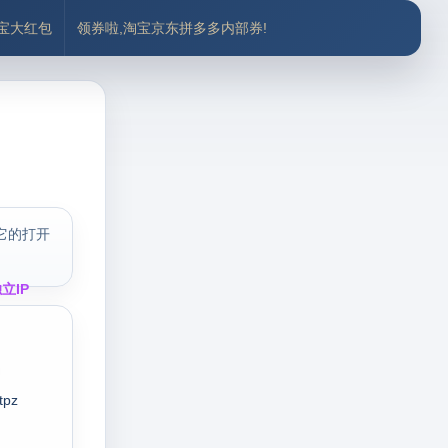
付宝大红包
领券啦,淘宝京东拼多多内部券!
它的打开
立IP
tpz