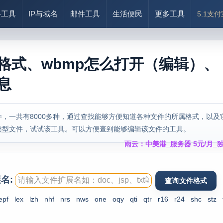
络工具
IP与域名
邮件工具
生活便民
更多工具
5.1支
么格式、wbmp怎么打开（编辑）、
息
，一共有8000多种，通过查找能够方便知道各种文件的所属格式，以及
类型文件，试试该工具。可以方便查到能够编辑该文件的工具。
雨云：中美港_服务器 5元/月_独
名:
epf
lex
lzh
nhf
nrs
nws
one
oqy
qti
qtr
r16
r24
shc
stz