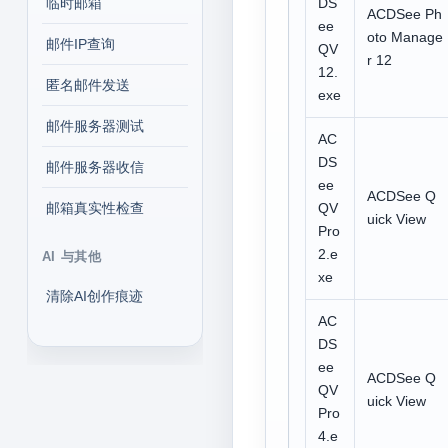
临时邮箱
DS
ACDSee Ph
ee
oto Manage
邮件IP查询
QV
r 12
12.
匿名邮件发送
exe
邮件服务器测试
AC
DS
邮件服务器收信
ee
ACDSee Q
邮箱真实性检查
QV
uick View
Pro
2.e
AI 与其他
xe
清除AI创作痕迹
AC
DS
ee
ACDSee Q
QV
uick View
Pro
4.e