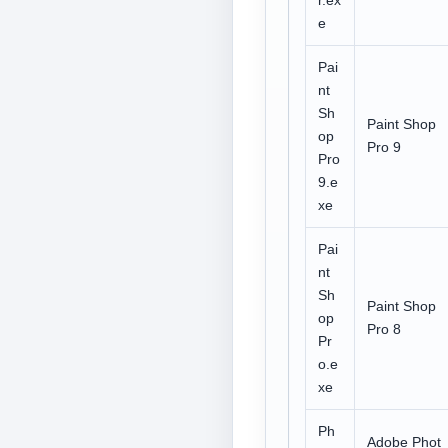
r.ex
e
Pai
nt
Sh
Paint Shop
op
Pro 9
Pro
9.e
xe
Pai
nt
Sh
Paint Shop
op
Pro 8
Pr
o.e
xe
Ph
Adobe Phot