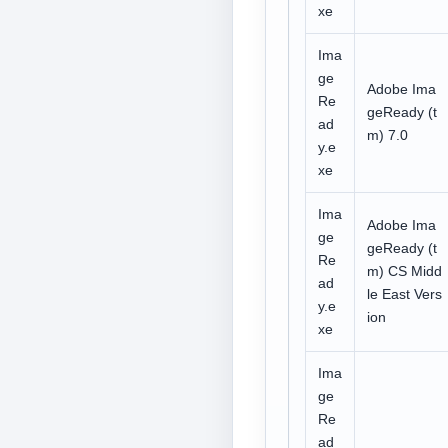
xe
Ima
ge
Adobe Ima
Re
geReady (t
ad
m) 7.0
y.e
xe
Ima
Adobe Ima
ge
geReady (t
Re
m) CS Midd
ad
le East Vers
y.e
ion
xe
Ima
ge
Re
ad