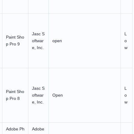
Jasc S
L
Paint Sho
oftwar
open
o
p Pro 9
e, Inc.
w
Jasc S
L
Paint Sho
oftwar
Open
o
p Pro 8
e, Inc.
w
Adobe Ph
Adobe