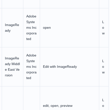
Adobe
Syste
L
ImageRe
ms Inc
open
o
ady
orpora
w
ted
Adobe
ImageRe
Syste
L
ady Middl
ms Inc
Edit with ImageReady
o
e East Ve
orpora
w
rsion
ted
L
edit, open, preview
o