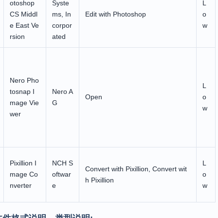
otoshop
Syste
L
CS Middl
ms, In
Edit with Photoshop
o
e East Ve
corpor
w
rsion
ated
Nero Pho
L
tosnap I
Nero A
Open
o
mage Vie
G
w
wer
Pixillion I
NCH S
L
Convert with Pixillion, Convert wit
mage Co
oftwar
o
h Pixillion
nverter
e
w