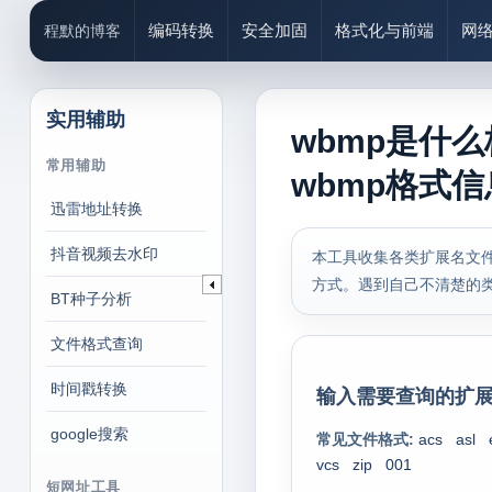
编码转换
安全加固
格式化与前端
网
程默的博客
实用辅助
wbmp是什
常用辅助
wbmp格式信
迅雷地址转换
抖音视频去水印
本工具收集各类扩展名文件
方式。遇到自己不清楚的
BT种子分析
文件格式查询
时间戳转换
输入需要查询的扩展
google搜索
常见文件格式:
acs
asl
vcs
zip
001
短网址工具