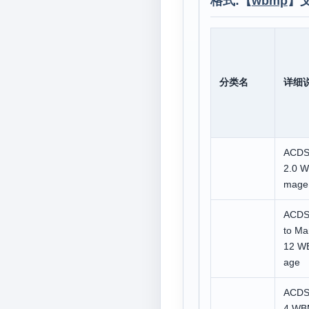
格式:【
wbmp
】
分类名
详细
ACDS
2.0 
mage
ACDS
to Ma
12 W
age
ACDS
4 WB