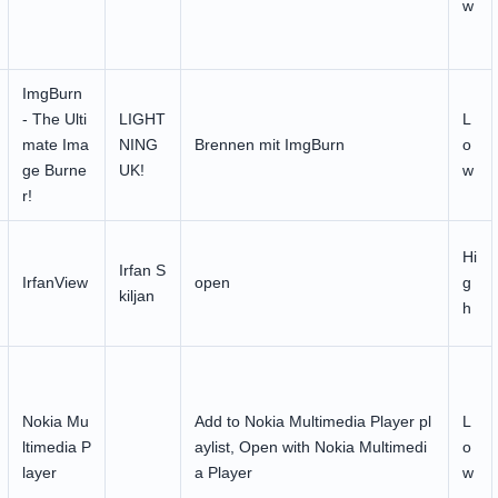
w
ImgBurn
- The Ulti
LIGHT
L
mate Ima
NING
Brennen mit ImgBurn
o
ge Burne
UK!
w
r!
Hi
Irfan S
IrfanView
open
g
kiljan
h
Nokia Mu
Add to Nokia Multimedia Player pl
L
ltimedia P
aylist, Open with Nokia Multimedi
o
layer
a Player
w