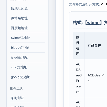
文件格式及打开方式:
短地址还原
微博短地址
格式:【
wbmp
】
百度短地址
执
twitter短地址
行
产品名称
bit.do短地址
程
序
is.gd短地址
AC
x.co短地址
DS
ee8
ACDSee Pr
goo.gl短地址
Pr
o
o.e
邮件工具
xe
临时邮箱
AC