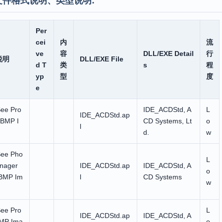
文件格式说明、类型说明:
Per
cei
内
流
ve
容
DLL/EXE Detail
行
说明
DLL/EXE File
d T
类
s
程
yp
型
度
e
ee Pro
IDE_ACDStd, A
L
IDE_ACDStd.ap
WBMP I
CD Systems, Lt
o
l
d.
w
ee Pho
L
nager
IDE_ACDStd.ap
IDE_ACDStd, A
o
BMP Im
l
CD Systems
w
ee Pro
L
IDE_ACDStd.ap
IDE_ACDStd, A
MP Ima
o