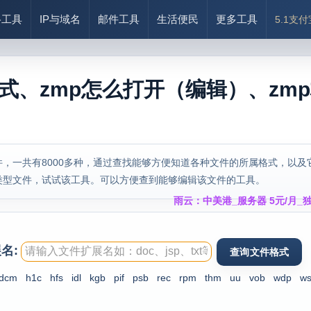
络工具
IP与域名
邮件工具
生活便民
更多工具
5.1支
格式、zmp怎么打开（编辑）、zm
，一共有8000多种，通过查找能够方便知道各种文件的所属格式，以及
类型文件，试试该工具。可以方便查到能够编辑该文件的工具。
雨云：中美港_服务器 5元/月_独
名:
dcm
h1c
hfs
idl
kgb
pif
psb
rec
rpm
thm
uu
vob
wdp
w