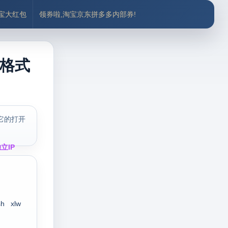
付宝大红包
领券啦,淘宝京东拼多多内部券!
p格式
它的打开
立IP
sh
xlw