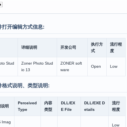
件打开编辑方式信息:
执行方
流行程
详细说明
开发公司
式
度
oto Stud
Zoner Photo Stud
ZONER soft
Open
Low
io 13
ware
件格式说明、类型说明:
Perceived
内容
DLL/EX
DLL/EXE D
流行
细说明
Type
类型
E File
etails
程度
 Imag
Low