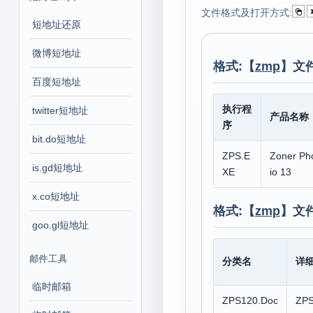
文件格式及打开方式:
短地址还原
微博短地址
格式:【
zmp
】文
百度短地址
执行程
twitter短地址
产品名称
序
bit.do短地址
ZPS.E
Zoner Ph
is.gd短地址
XE
io 13
x.co短地址
格式:【
zmp
】文
goo.gl短地址
邮件工具
分类名
详
临时邮箱
ZPS120.Doc
ZPS