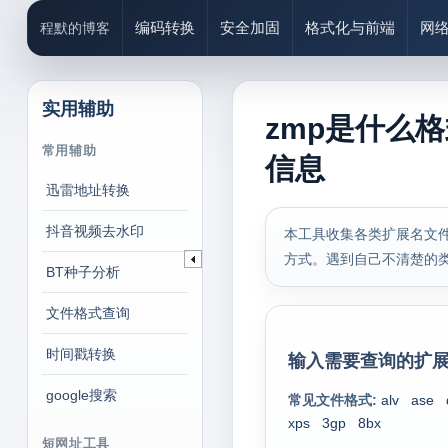
编码转换
安全加固
格式化与前端
网
程默的博客
实用辅助
zmp是什么
常用辅助
信息
迅雷地址转换
抖音视频去水印
本工具收集各类扩展名文件
方式。遇到自己不清楚的
BT种子分析
文件格式查询
时间戳转换
输入需要查询的扩展
google搜索
常见文件格式:
alv
ase
xps
3gp
8bx
短网址工具