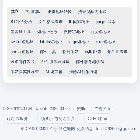
其它
常用辅助
迅雷地址转换
抖音视频去水印
BT种子分析
文件格式查询
时间戳转换
google搜索
短网址工具
短地址还原
微博短地址
百度短地址
twitter短地址
bit.do短地址
is.gd短地址
x.co短地址
goo.gl短地址
邮件工具
临时邮箱
临时邮箱
邮件IP查询
匿名邮件发送
邮件服务器测试
邮件服务器收信
邮箱真实性检查
AI 与其他
清除AI创作痕迹
© 2026查错IT网. Update:2026-08-06
赞助
广告(Ad)
雨云 云服务
领券啦 电商内部券
Ctrl+D收藏
粤ICP备13083991号
站点地图
更新信息
To：
8292669@qq.com