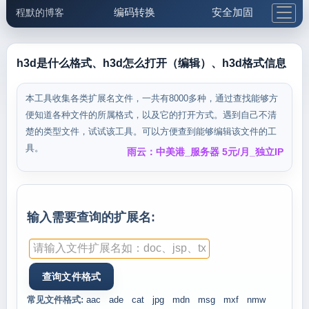
编码转换
安全加固
程默的博客
格式化与前端
网络工具
IP与域名
邮件工具
生活便民
更多工具
h3d是什么格式、h3d怎么打开（编辑）、h3d格式信息
5.1支付宝大红包
本工具收集各类扩展名文件，一共有8000多种，通过查找能够方
便知道各种文件的所属格式，以及它的打开方式。遇到自己不清
楚的类型文件，试试该工具。可以方便查到能够编辑该文件的工
具。
雨云：中美港_服务器 5元/月_独立IP
输入需要查询的扩展名:
常见文件格式:
aac
ade
cat
jpg
mdn
msg
mxf
nmw