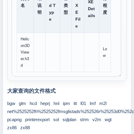
XE
名
说
d T
类
X
程
Det
明
yp
型
E
度
ails
e
Fil
e
Helic
on3D
Lo
View
w
er.h3
d
大家查询的文件格式
bgw
glm
hcd
heprj
hnl
ipm
itt
l01
lmf
m2l
net%2525252fh%2525252fmsglistads%252526r%25253d0%252
pcapng
printerexport
sol
sqlplan
strm
v2m
wgt
zx86
zx88