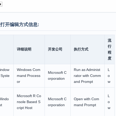
打开编辑方式信息:
流
行
详细说明
开发公司
执行方式
程
度
indow
Windows Com
Run as Administ
L
Microsoft C
 Syste
mand Process
rator with Comm
o
orporation
or
and Prompt
w
Microsoft R Co
L
Windo
Microsoft C
Open with Com
nsole Based S
o
st
orporation
mand Prompt
cript Host
w