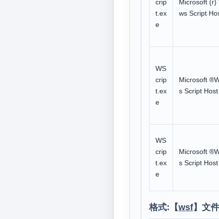
crip
Microsoft (r
t.ex
ws Script Ho
e
WS
crip
Microsoft ®
t.ex
s Script Host
e
WS
crip
Microsoft ®
t.ex
s Script Host
e
格式:【
wsf
】文件