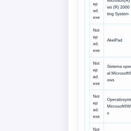
Microsoft(R)
ep
ws (R) 2000
ad.
ting System
exe
Not
ep
AkelPad
ad.
exe
Not
Sistema ope
ep
al Microsoft
ad.
ows
exe
Not
Operativsys
ep
Microsoft®W
ad.
s
exe
Not