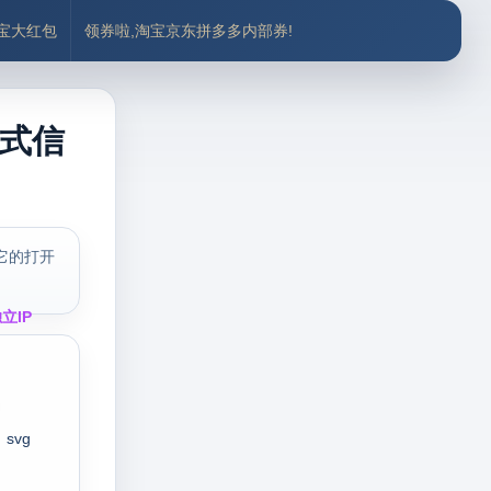
付宝大红包
领券啦,淘宝京东拼多多内部券!
格式信
它的打开
立IP
svg