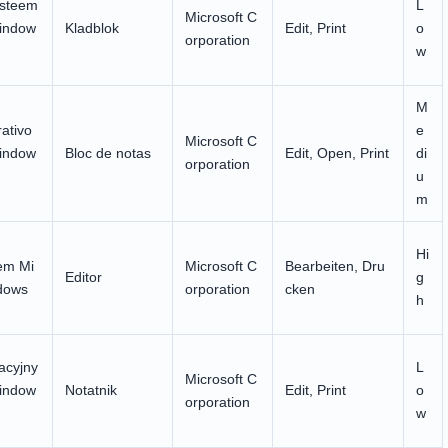
ysteem
L
Microsoft C
indow
Kladblok
Edit, Print
o
orporation
w
M
ativo
e
Microsoft C
indow
Bloc de notas
Edit, Open, Print
di
orporation
u
m
Hi
em Mi
Microsoft C
Bearbeiten, Dru
Editor
g
dows
orporation
cken
h
acyjny
L
Microsoft C
indow
Notatnik
Edit, Print
o
orporation
w