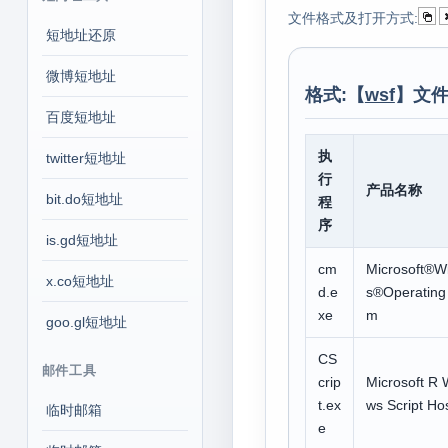
文件格式及打开方式:
短地址还原
微博短地址
格式:【
wsf
】文件
百度短地址
执
twitter短地址
行
产品名称
bit.do短地址
程
序
is.gd短地址
cm
Microsoft®W
x.co短地址
d.e
s®Operating
xe
m
goo.gl短地址
CS
邮件工具
crip
Microsoft R 
t.ex
ws Script Ho
临时邮箱
e