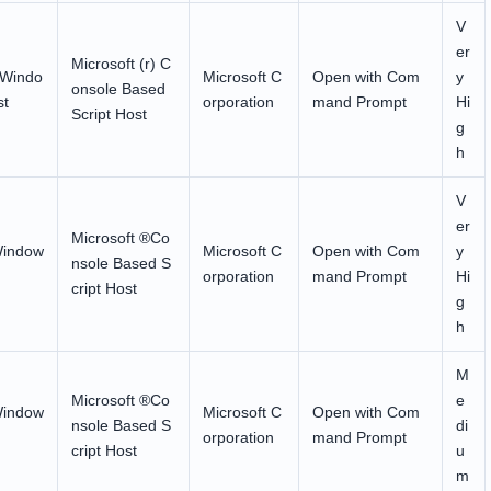
V
er
Microsoft (r) C
) Windo
Microsoft C
Open with Com
y
onsole Based
st
orporation
mand Prompt
Hi
Script Host
g
h
V
er
Microsoft ®Co
Window
Microsoft C
Open with Com
y
nsole Based S
orporation
mand Prompt
Hi
cript Host
g
h
M
Microsoft ®Co
e
Window
Microsoft C
Open with Com
nsole Based S
di
orporation
mand Prompt
cript Host
u
m