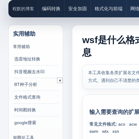
编码转换
安全加固
格式化与前端
网
程默的博客
实用辅助
wsf是什么格
常用辅助
息
迅雷地址转换
抖音视频去水印
本工具收集各类扩展名文件
方式。遇到自己不清楚的
BT种子分析
文件格式查询
时间戳转换
输入需要查询的扩展
google搜索
常见文件格式:
aco
acw
swm
wtx
xsn
短网址工具