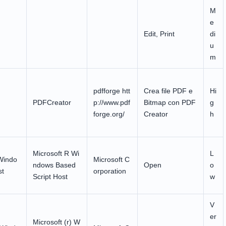
M
e
Edit, Print
di
u
m
pdfforge htt
Crea file PDF e
Hi
PDFCreator
p://www.pdf
Bitmap con PDF
g
forge.org/
Creator
h
Microsoft R Wi
L
Windo
Microsoft C
ndows Based
Open
o
st
orporation
Script Host
w
V
er
Microsoft (r) W