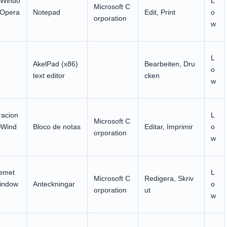
 Windo
L
Microsoft C
 Opera
Notepad
Edit, Print
o
orporation
w
L
AkelPad (x86)
Bearbeiten, Dru
o
text editor
cken
w
racion
L
Microsoft C
®Wind
Bloco de notas
Editar, Imprimir
o
orporation
w
temet
L
Microsoft C
Redigera, Skriv
indow
Anteckningar
o
orporation
ut
w