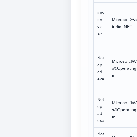
dev
en
Microsoft®Vi
v.e
tudio .NET
xe
Not
Microsoft®W
ep
s®Operating
ad.
m
exe
Not
Microsoft®W
ep
s®Operating
ad.
m
exe
Not