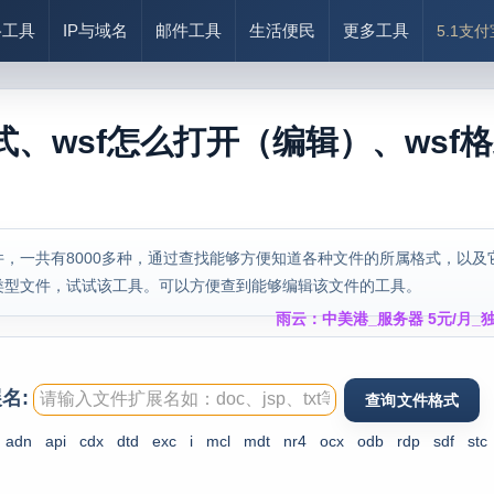
络工具
IP与域名
邮件工具
生活便民
更多工具
5.1支
式、wsf怎么打开（编辑）、wsf
，一共有8000多种，通过查找能够方便知道各种文件的所属格式，以及
类型文件，试试该工具。可以方便查到能够编辑该文件的工具。
雨云：中美港_服务器 5元/月_独
名:
adn
api
cdx
dtd
exc
i
mcl
mdt
nr4
ocx
odb
rdp
sdf
stc