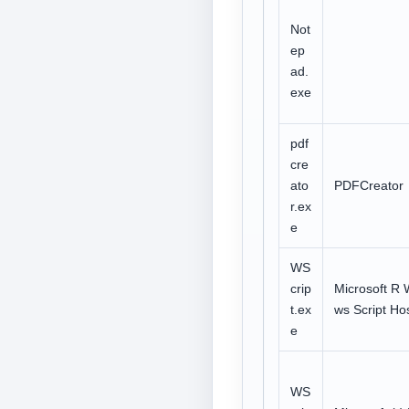
Not
ep
ad.
exe
pdf
cre
ato
PDFCreator
r.ex
e
WS
crip
Microsoft R 
t.ex
ws Script Ho
e
WS