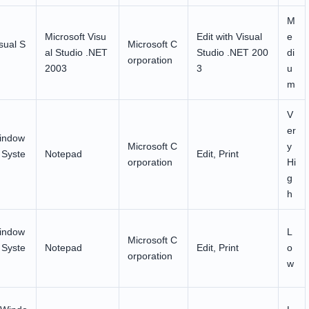
M
Microsoft Visu
Edit with Visual
e
sual S
Microsoft C
al Studio .NET
Studio .NET 200
di
orporation
2003
3
u
m
V
er
indow
Microsoft C
y
 Syste
Notepad
Edit, Print
orporation
Hi
g
h
indow
L
Microsoft C
 Syste
Notepad
Edit, Print
o
orporation
w