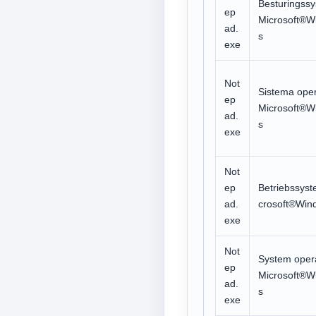
Besturingss
ep
Microsoft®W
ad.
s
exe
Not
Sistema oper
ep
Microsoft®W
ad.
s
exe
Not
ep
Betriebssyst
ad.
crosoft®Win
exe
Not
System oper
ep
Microsoft®W
ad.
s
exe