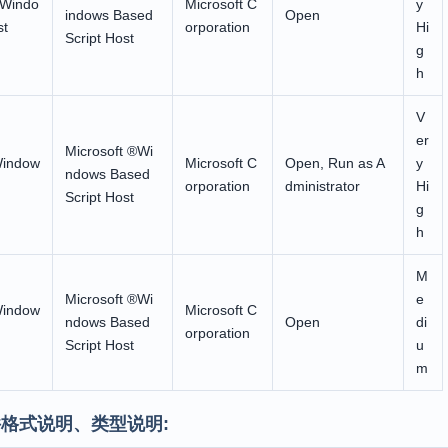
) Windo
Microsoft C
y
indows Based
Open
st
orporation
Hi
Script Host
g
h
V
er
Microsoft ®Wi
Window
Microsoft C
Open, Run as A
y
ndows Based
orporation
dministrator
Hi
Script Host
g
h
M
Microsoft ®Wi
e
Window
Microsoft C
ndows Based
Open
di
orporation
Script Host
u
m
格式说明、类型说明: