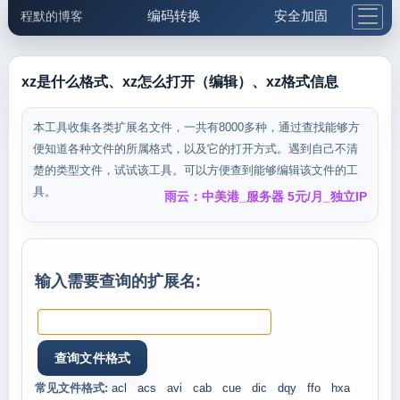
编码转换
安全加固
程默的博客
格式化与前端
网络工具
IP与域名
邮件工具
生活便民
更多工具
xz是什么格式、xz怎么打开（编辑）、xz格式信息
5.1支付宝大红包
本工具收集各类扩展名文件，一共有8000多种，通过查找能够方
便知道各种文件的所属格式，以及它的打开方式。遇到自己不清
楚的类型文件，试试该工具。可以方便查到能够编辑该文件的工
具。
雨云：中美港_服务器 5元/月_独立IP
输入需要查询的扩展名:
常见文件格式:
acl
acs
avi
cab
cue
dic
dqy
ffo
hxa