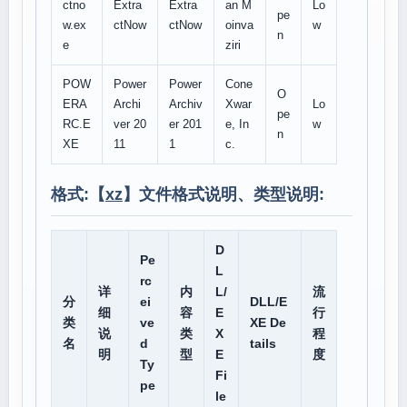
ctno
Extra
Extra
an M
Lo
pe
w.ex
ctNow
ctNow
oinva
w
n
e
ziri
POW
Power
Power
Cone
O
ERA
Archi
Archiv
Xwar
Lo
pe
RC.E
ver 20
er 201
e, In
w
n
XE
11
1
c.
格式:【
xz
】文件格式说明、类型说明:
D
Pe
L
rc
详
内
L/
流
分
ei
DLL/E
细
容
E
行
类
ve
XE De
说
类
X
程
名
d
tails
明
型
E
度
Ty
Fi
pe
le