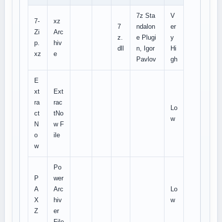
7z Sta
V
7-
xz
7
ndalon
er
Zi
Arc
z.
e Plugi
y
p.
hiv
dll
n, Igor
Hi
xz
e
Pavlov
gh
E
xt
Ext
ra
rac
Lo
ct
tNo
w
N
w F
o
ile
w
Po
P
wer
A
Arc
Lo
X
hiv
w
Z
er
File