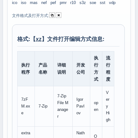
ico
iso
mas
nef
pef
pmr
r10
s3z
soe
sst
vdp
文件格式及打开方式:
格式:【
xz
】文件打开编辑方式信息:
执
流
执行
产品
详细
开发
行
行
程序
名称
说明
公司
方
程
式
度
V
7-Zip
7zF
Igor
er
File M
op
M.ex
7-Zip
Pavl
y
anage
en
e
ov
Hi
r
gh
extra
Nath
O