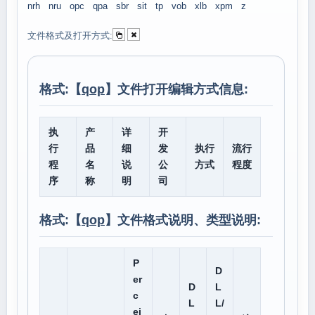
nrh
nru
opc
qpa
sbr
sit
tp
vob
xlb
xpm
z
文件格式及打开方式:
格式:【
qop
】文件打开编辑方式信息:
执
产
详
开
行
品
细
发
执行
流行
程
名
说
公
方式
程度
序
称
明
司
格式:【
qop
】文件格式说明、类型说明:
P
D
er
D
L
c
L
L/
ei