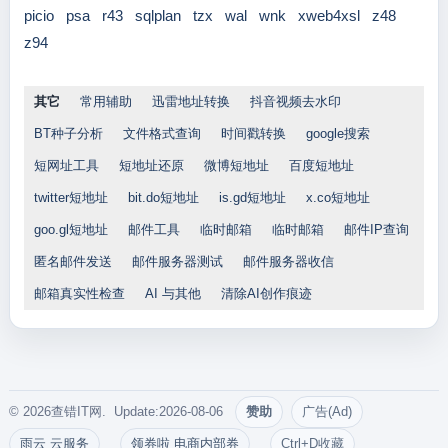
picio
psa
r43
sqlplan
tzx
wal
wnk
xweb4xsl
z48
z94
其它
常用辅助
迅雷地址转换
抖音视频去水印
BT种子分析
文件格式查询
时间戳转换
google搜索
短网址工具
短地址还原
微博短地址
百度短地址
twitter短地址
bit.do短地址
is.gd短地址
x.co短地址
goo.gl短地址
邮件工具
临时邮箱
临时邮箱
邮件IP查询
匿名邮件发送
邮件服务器测试
邮件服务器收信
邮箱真实性检查
AI 与其他
清除AI创作痕迹
© 2026查错IT网. Update:2026-08-06
赞助
广告(Ad)
雨云 云服务
领券啦 电商内部券
Ctrl+D收藏