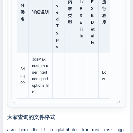
内
L/
E
流
分
v
容
E
X
行
类
详细说明
e
类
X
E
程
名
d
型
E
D
度
T
Fi
et
y
le
ai
p
ls
e
3dsMax
custom u
3d
ser interf
Lo
sq
ace quad
w
op
options fil
e
大家查询的文件格式
asm
bcm
dbr
fff
fla
gitattributes
kar
msc
msk
ngp