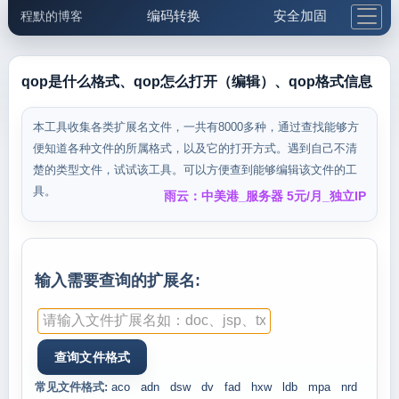
编码转换
安全加固
程默的博客
格式化与前端
网络工具
IP与域名
邮件工具
生活便民
更多工具
qop是什么格式、qop怎么打开（编辑）、qop格式信息
5.1支付宝大红包
本工具收集各类扩展名文件，一共有8000多种，通过查找能够方
便知道各种文件的所属格式，以及它的打开方式。遇到自己不清
楚的类型文件，试试该工具。可以方便查到能够编辑该文件的工
具。
雨云：中美港_服务器 5元/月_独立IP
输入需要查询的扩展名:
常见文件格式:
aco
adn
dsw
dv
fad
hxw
ldb
mpa
nrd