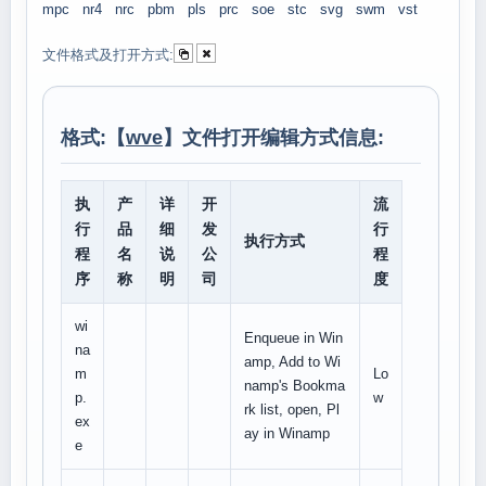
mpc
nr4
nrc
pbm
pls
prc
soe
stc
svg
swm
vst
文件格式及打开方式:
格式:【
wve
】文件打开编辑方式信息:
执
产
详
开
流
行
品
细
发
行
执行方式
程
名
说
公
程
序
称
明
司
度
wi
Enqueue in Win
na
amp, Add to Wi
m
Lo
namp's Bookma
p.
w
rk list, open, Pl
ex
ay in Winamp
e