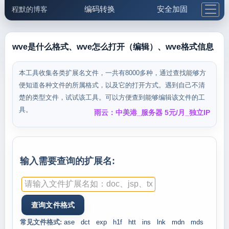
编码转换
安全加固
程默的博客
格式化与前端
网络工具
IP与域名
邮件工具
生活便民
更多工具
wve是什么格式、wve怎么打开（编辑）、wve格式信息
5.1支付宝大红包
本工具收集各类扩展名文件，一共有8000多种，通过查找能够方
便知道各种文件的所属格式，以及它的打开方式。遇到自己不清
楚的类型文件，试试该工具。可以方便查到能够编辑该文件的工
具。
雨云：中美港_服务器 5元/月_独立IP
输入需要查询的扩展名:
常见文件格式:
ase
dct
exp
h1f
htt
ins
lnk
mdn
mds