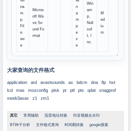
Wi
wi
Win
na
n
Micros
am
m
a
M
oft Wa
p,
p.
m
ed
ve So
Null
Fil
p.
iu
und Fo
sof
e.
e
m
rmat
t, I
wv
x
nc.
e
e
大家查询的文件格式
application
ard
avastsounds
ax
bdcm
dna
flp
hxt
lcd
mas
mozconfig
plsk
pr
ptl
pts
qdat
snagprof
xweb3asax
z1
zm1
其它
常用辅助
迅雷地址转换
抖音视频去水印
BT种子分析
文件格式查询
时间戳转换
google搜索