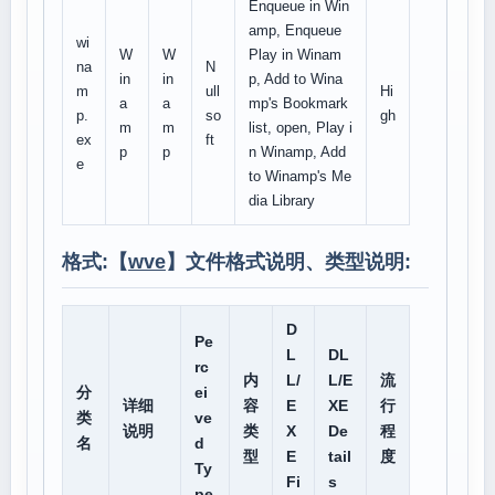
Enqueue in Win
amp, Enqueue
wi
W
W
Play in Winam
na
N
in
in
p, Add to Wina
m
ull
Hi
a
a
mp's Bookmark
p.
so
gh
m
m
list, open, Play i
ex
ft
p
p
n Winamp, Add
e
to Winamp's Me
dia Library
格式:【
wve
】文件格式说明、类型说明:
D
Pe
L
DL
rc
内
L/
L/E
流
分
ei
详细
容
E
XE
行
类
ve
说明
类
X
De
程
名
d
型
E
tail
度
Ty
Fi
s
pe