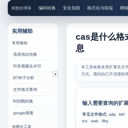
编码转换
安全加固
格式化与前端
网
程默的博客
实用辅助
cas是什么格
常用辅助
息
迅雷地址转换
抖音视频去水印
本工具收集各类扩展名文件
方式。遇到自己不清楚的
BT种子分析
文件格式查询
时间戳转换
输入需要查询的扩展
google搜索
常见文件格式:
adp
bkf
tcs
wab
8by
短网址工具