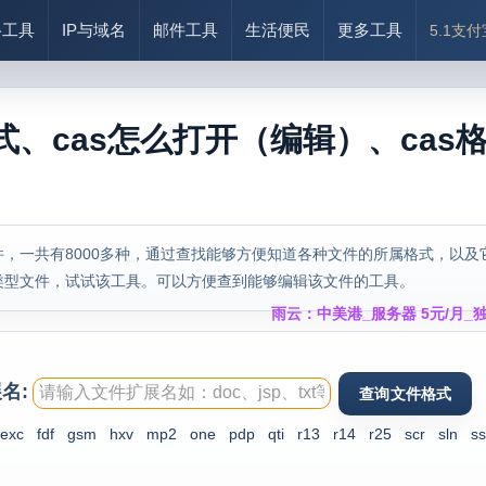
络工具
IP与域名
邮件工具
生活便民
更多工具
5.1支
式、cas怎么打开（编辑）、cas
，一共有8000多种，通过查找能够方便知道各种文件的所属格式，以及
类型文件，试试该工具。可以方便查到能够编辑该文件的工具。
雨云：中美港_服务器 5元/月_独
名:
exc
fdf
gsm
hxv
mp2
one
pdp
qti
r13
r14
r25
scr
sln
ss