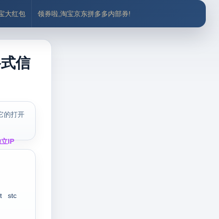
付宝大红包
领券啦,淘宝京东拼多多内部券!
格式信
它的打开
立IP
t
stc