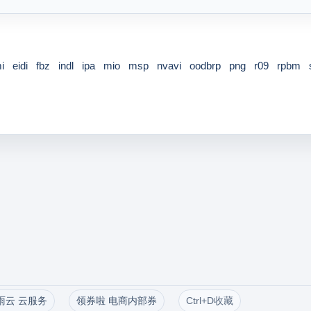
i
eidi
fbz
indl
ipa
mio
msp
nvavi
oodbrp
png
r09
rpbm
雨云 云服务
领券啦 电商内部券
Ctrl+D收藏