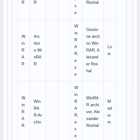
R
R
Roshal
x
e
W
Gestio
in
W
Arc
ne arch
R
in
hivi
ivi Win
A
Lo
R
o Wi
RAR, A
R.
w
A
nRA
lexand
e
R
R
er Ros
x
hal
e
W
in
W
WinRA
Win
R
M
in
R archi
RA
A
ed
R
ver, Ale
R-Ar
R.
iu
A
xander
chiv
e
m
R
Roshal
x
e