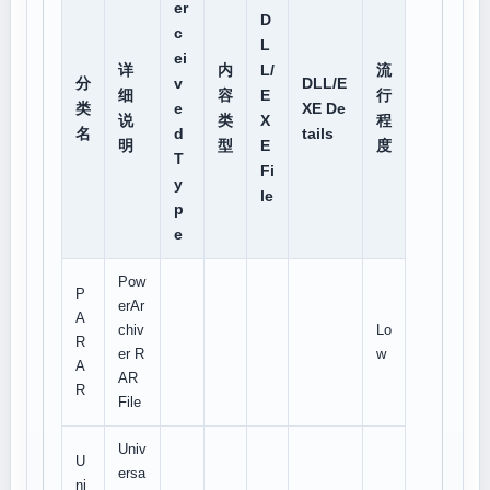
er
D
c
L
ei
详
内
L/
流
分
v
DLL/E
细
容
E
行
类
e
XE De
说
类
X
程
名
d
tails
明
型
E
度
T
Fi
y
le
p
e
Pow
P
erAr
A
chiv
Lo
R
er R
w
A
AR
R
File
Univ
U
ersa
ni