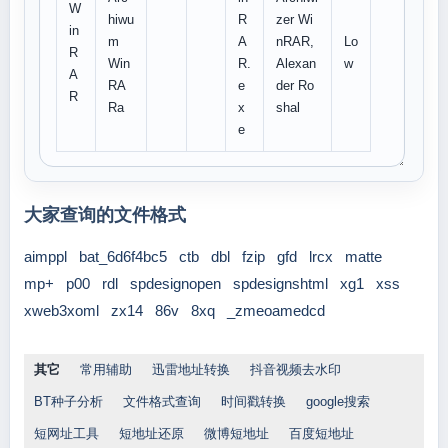
W
hiwu
R
zer Wi
in
m
A
nRAR,
Lo
R
Win
R.
Alexan
w
A
RA
e
der Ro
R
Ra
x
shal
e
大家查询的文件格式
aimppl
bat_6d6f4bc5
ctb
dbl
fzip
gfd
lrcx
matte
mp+
p00
rdl
spdesignopen
spdesignshtml
xg1
xss
xweb3xoml
zx14
86v
8xq
_zmeoamedcd
其它
常用辅助
迅雷地址转换
抖音视频去水印
BT种子分析
文件格式查询
时间戳转换
google搜索
短网址工具
短地址还原
微博短地址
百度短地址