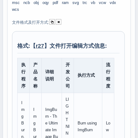
msc
ncb
obj
oqy
pdf
ram
svg
trc
vb
vcw
vdx
wcs
文件格式及打开方式:
格式:【
r27
】文件打开编辑方式信息:
执
产
开
流
行
品
详细
发
行
执行方式
程
名
说明
公
程
序
称
司
度
LI
I
G
m
I
ImgBu
H
g
m
rn - Th
T
B
g
e Ultim
Burn using
Lo
NI
ur
B
ate Im
ImgBurn
w
N
n.
ur
age Bu