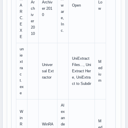
Ar
Archiv
Lo
A
w
Open
ch
er 201
w
R
ar
iv
0
C.
e,
er
E
In
20
X
c.
10
E
un
ie
UniExtract
xt
M
Univer
Files..., Uni
ra
ed
sal Ext
Extract Her
c
iu
ractor
e, UniExtra
t.
m
ct to Subdir
ex
e
Al
W
ex
in
an
M
R
WinRA
de
ed