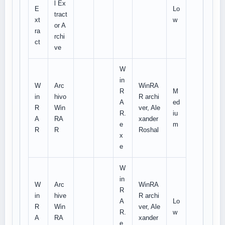
l Ex
E
Lo
tract
xt
w
or A
ra
rchi
ct
ve
W
in
W
Arc
WinRA
R
M
in
hivo
R archi
A
ed
R
Win
ver, Ale
R.
iu
A
RA
xander
e
m
R
R
Roshal
x
e
W
in
W
Arc
WinRA
R
in
hive
R archi
A
Lo
R
Win
ver, Ale
R.
w
A
RA
xander
e