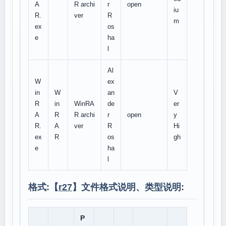
A
R archi
r
open
iu
R.
ver
R
m
ex
os
e
ha
l
Al
W
ex
in
W
an
V
R
in
WinRA
de
er
A
R
R archi
r
open
y
R.
A
ver
R
Hi
ex
R
os
gh
e
ha
l
格式:【
r27
】文件格式说明、类型说明:
P