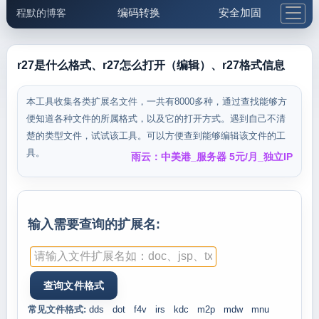
编码转换
安全加固
程默的博客
格式化与前端
网络工具
IP与域名
邮件工具
生活便民
更多工具
r27是什么格式、r27怎么打开（编辑）、r27格式信息
5.1支付宝大红包
本工具收集各类扩展名文件，一共有8000多种，通过查找能够方
便知道各种文件的所属格式，以及它的打开方式。遇到自己不清
楚的类型文件，试试该工具。可以方便查到能够编辑该文件的工
具。
雨云：中美港_服务器 5元/月_独立IP
输入需要查询的扩展名:
常见文件格式:
dds
dot
f4v
irs
kdc
m2p
mdw
mnu