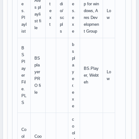
Are
e
t
di
e
p for win
s pl
s.
e
o/
s.
dows, A
Lo
ayli
Pl
x
sc
e
res Dev
w
st fi
ayl
t
pl
x
elopmen
le
ist
s
e
t Group
b
B
s
S
BS
pl
Pl
pla
a
ay
BS.Play
yer
y
Lo
er
er, Webt
PR
e
w
Fil
eh
O fi
r.
e.
le
e
PL
x
S
e
c
o
Co
ol
ol
Coo