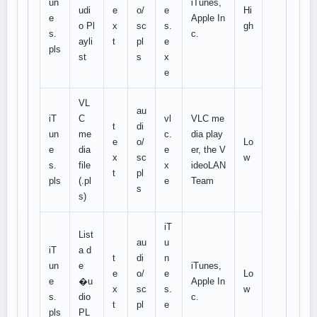
un
iTunes,
udi
e
o/
e
Hi
e
Apple In
o Pl
x
sc
s.
gh
s.
c.
ayli
t
pl
e
pls
st
s
x
e
VL
au
iT
C
vl
VLC me
t
di
un
me
c.
dia play
e
o/
Lo
e
dia
e
er, the V
x
sc
w
s.
file
x
ideoLAN
t
pl
pls
(.pl
e
Team
s
s)
iT
List
au
u
iT
a d
t
di
n
un
e
iTunes,
e
o/
e
Lo
e
�u
Apple In
x
sc
s.
w
s.
dio
c.
t
pl
e
pls
PL