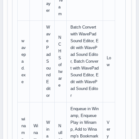
Te
ay
a
er
m
W
Batch Convert
av
with WavePad
N
w
e
Sound Editor, E
C
av
P
dit with WaveP
H
ep
ad
ad Sound Edito
S
Lo
a
S
r, Batch Conver
of
w
d.
ou
t with WavePad
tw
ex
nd
Sound Editor, E
ar
e
E
dit with WaveP
e
dit
ad Sound Edito
or
r
Enqueue in Win
amp, Enqueue
wi
W
Play in Winam
V
na
Wi
N
in
p, Add to Wina
er
m
na
ull
a
mp's Bookmark
y