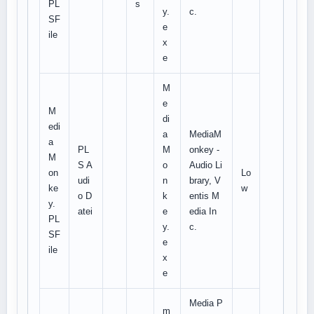
PL
s
y.
c.
SF
e
ile
x
e
M
e
M
di
edi
a
MediaM
a
PL
M
onkey -
M
S A
o
Audio Li
on
Lo
udi
n
brary, V
ke
w
o D
k
entis M
y.
atei
e
edia In
PL
y.
c.
SF
e
ile
x
e
Media P
m