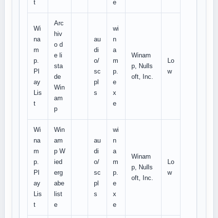
t
e
Arc
Wi
wi
hiv
na
au
n
o d
m
di
a
e li
Winam
p.
o/
m
Lo
sta
p, Nulls
Pl
sc
p.
w
de
oft, Inc.
ay
pl
e
Win
Lis
s
x
am
t
e
p
Wi
Win
wi
na
am
au
n
m
p W
di
a
Winam
p.
ied
o/
m
Lo
p, Nulls
Pl
erg
sc
p.
w
oft, Inc.
ay
abe
pl
e
Lis
list
s
x
t
e
e