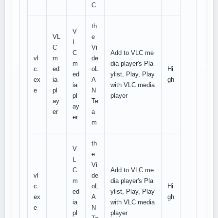
C
th
V
VL
e
L
C
Vi
C
Add to VLC me
vl
m
de
m
dia player's Pla
c.
ed
oL
Hi
ed
ylist, Play, Play
ex
ia
A
gh
ia
with VLC media
e
pl
N
pl
player
ay
Te
ay
er
a
er
m
th
V
e
L
Vi
C
Add to VLC me
vl
de
m
dia player's Pla
c.
oL
Hi
ed
ylist, Play, Play
ex
A
gh
ia
with VLC media
e
N
pl
player