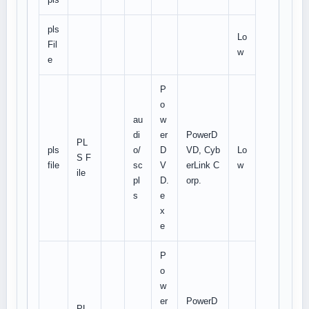
pls
Lo
Fil
w
e
P
o
au
w
di
er
PowerD
PL
pls
o/
D
VD, Cyb
Lo
S F
file
sc
V
erLink C
w
ile
pl
D.
orp.
s
e
x
e
P
o
w
er
PowerD
PL