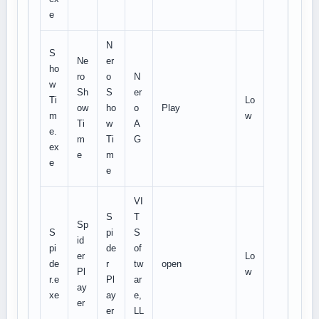
e
N
S
Ne
er
ho
ro
o
N
w
Sh
S
er
Ti
Lo
ow
ho
o
Play
m
w
Ti
w
A
e.
m
Ti
G
ex
e
m
e
e
VI
S
T
Sp
S
pi
S
id
pi
de
of
er
Lo
de
r
tw
open
Pl
w
r.e
Pl
ar
ay
xe
ay
e,
er
er
LL