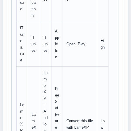
ex
ca
e
tio
n
iT
A
un
iT
iT
pp
e
Hi
un
un
le
Open, Play
s.
gh
es
es
In
ex
c.
e
La
m
e
Fr
X
ee
P
S
La
-
of
m
A
La
tw
e
ud
m
ar
Convert this file
Lo
X
io
eX
e
with LameXP
w
P.
E