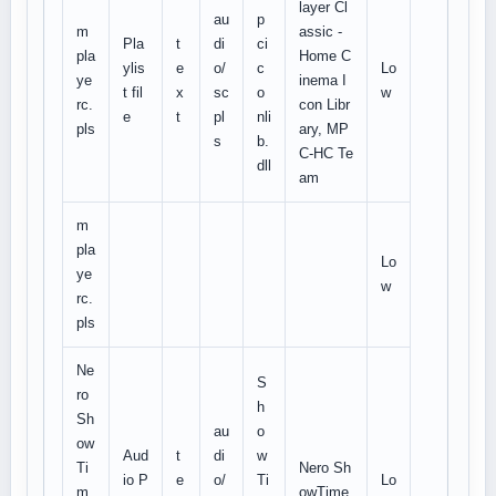
layer Cl
au
p
m
assic -
Pla
t
di
ci
pla
Home C
ylis
e
o/
c
Lo
ye
inema I
t fil
x
sc
o
w
rc.
con Libr
e
t
pl
nli
pls
ary, MP
s
b.
C-HC Te
dll
am
m
pla
Lo
ye
w
rc.
pls
Ne
S
ro
h
Sh
au
o
ow
Aud
t
di
w
Ti
Nero Sh
io P
e
o/
Ti
Lo
m
owTime,