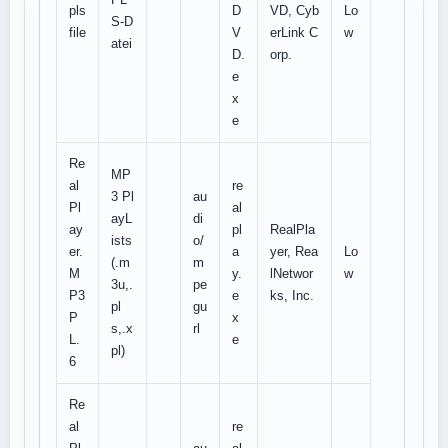
pls
D
VD, Cyb
Lo
S-D
file
V
erLink C
w
atei
D.
orp.
e
x
e
Re
MP
al
re
3 Pl
au
Pl
al
ayL
di
ay
pl
RealPla
ists
o/
er.
a
yer, Rea
Lo
(.m
m
M
y.
lNetwor
w
3u,.
pe
P3
e
ks, Inc.
pl
gu
P
x
s,.x
rl
L.
e
pl)
6
Re
al
re