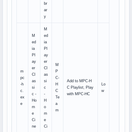
br
ar
y
M
M
ed
ed
ia
ia
Pl
Pl
ay
ay
er
M
er
Cl
m
P
Cl
as
pc
C-
as
si
Add to MPC-H
-h
H
Lo
si
c
C Playlist, Play
c.
C
w
c -
-
with MPC-HC
ex
Te
Ho
H
e
a
m
o
m
e
m
Ci
e
ne
Ci