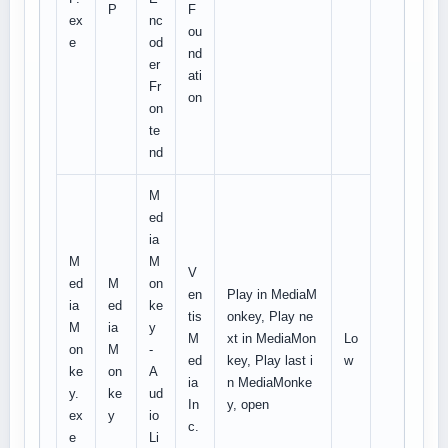
P
F
ex
nc
ou
e
od
nd
er
ati
Fr
on
on
te
nd
M
ed
ia
M
M
V
ed
M
on
en
Play in MediaM
ia
ed
ke
tis
onkey, Play ne
M
ia
y
M
xt in MediaMon
Lo
on
M
-
ed
key, Play last i
w
ke
on
A
ia
n MediaMonke
y.
ke
ud
In
y, open
ex
y
io
c.
e
Li