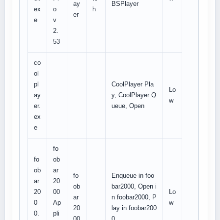
ay
BSPlayer
ex
o
h
er
e
v
2.
53
co
ol
pl
CoolPlayer Pla
Lo
ay
y, CoolPlayer Q
w
er.
ueue, Open
ex
e
fo
fo
ob
ob
ar
fo
Enqueue in foo
ar
20
ob
bar2000, Open i
20
00
Lo
ar
n foobar2000, P
0
Ap
w
20
lay in foobar200
0.
pli
00
0