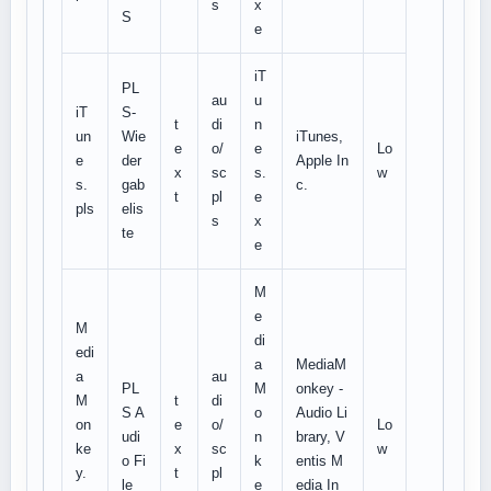
s
x
S
e
iT
PL
au
u
iT
S-
t
di
n
un
Wie
iTunes,
e
o/
e
Lo
e
der
Apple In
x
sc
s.
w
s.
gab
c.
t
pl
e
pls
elis
s
x
te
e
M
e
M
di
edi
a
MediaM
a
au
PL
M
onkey -
M
t
di
S A
o
Audio Li
on
e
o/
Lo
udi
n
brary, V
ke
x
sc
w
o Fi
k
entis M
y.
t
pl
le
e
edia In