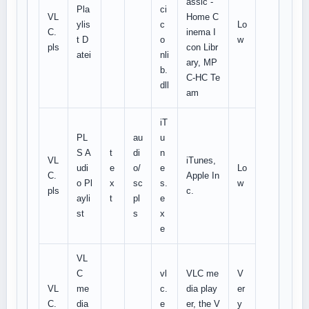
assic -
Pla
ci
VL
Home C
ylis
c
Lo
C.
inema I
t D
o
w
pls
con Libr
atei
nli
ary, MP
b.
C-HC Te
dll
am
iT
PL
au
u
S A
t
di
n
VL
iTunes,
udi
e
o/
e
Lo
C.
Apple In
o Pl
x
sc
s.
w
pls
c.
ayli
t
pl
e
st
s
x
e
VL
C
vl
VLC me
V
VL
me
c.
dia play
er
C.
dia
e
er, the V
y