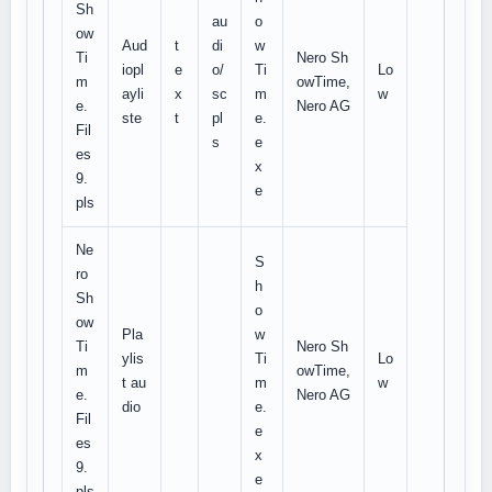
Sh
au
o
ow
Aud
t
di
w
Ti
Nero Sh
iopl
e
o/
Ti
Lo
m
owTime,
ayli
x
sc
m
w
e.
Nero AG
ste
t
pl
e.
Fil
s
e
es
x
9.
e
pls
Ne
S
ro
h
Sh
o
ow
Pla
w
Ti
Nero Sh
ylis
Ti
Lo
m
owTime,
t au
m
w
e.
Nero AG
dio
e.
Fil
e
es
x
9.
e
pls