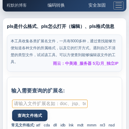
编码转换
安全加固
程默的博客
格式化与前端
网络工具
IP与域名
邮件工具
生活便民
更多工具
pls是什么格式、pls怎么打开（编辑）、pls格式信息
5.1支付宝大红包
本工具收集各类扩展名文件，一共有8000多种，通过查找能够方
便知道各种文件的所属格式，以及它的打开方式。遇到自己不清
楚的类型文件，试试该工具。可以方便查到能够编辑该文件的工
具。
雨云：中美港_服务器 5元/月_独立IP
输入需要查询的扩展名:
常见文件格式:
atf
cda
dll
idb
lnk
mdt
mmm
nr3
nsd