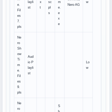
layli
x
sc
m
w
e.
Nero AG
st
t
pl
e.
Fil
s
e
es
x
7.
e
pls
Ne
ro
Sh
ow
Aud
Ti
io P
Lo
m
layli
w
e.
st
Fil
es
9.
pls
Ne
S
ro
h