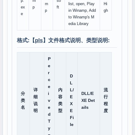
p.
m
so
m
list, open, Play
Hi
ex
p
ft
p
in Winamp, Add
gh
e
to Winamp's M
edia Library
格式:【
pls
】文件格式说明、类型说明:
P
e
r
D
c
L
e
详
内
L/
流
分
i
DLL/E
细
容
E
行
类
v
XE Det
说
类
X
程
名
e
ails
明
型
E
度
d
Fi
T
le
y