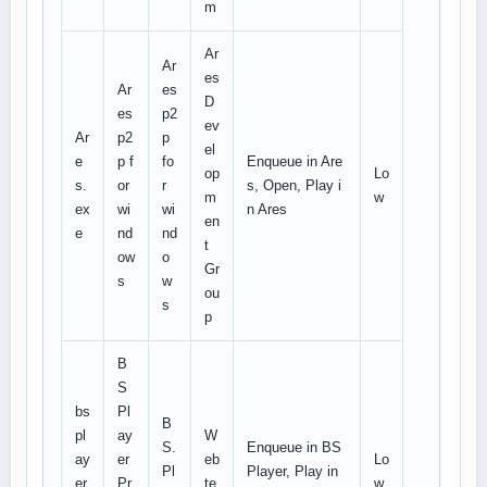
m
Ar
Ar
es
Ar
es
D
es
p2
ev
Ar
p2
p
el
e
p f
fo
Enqueue in Are
op
Lo
s.
or
r
s, Open, Play i
m
w
ex
wi
wi
n Ares
en
e
nd
nd
t
ow
o
Gr
s
w
ou
s
p
B
S
bs
Pl
B
pl
ay
W
S.
Enqueue in BS
ay
er
eb
Lo
Pl
Player, Play in
er.
Pr
te
w