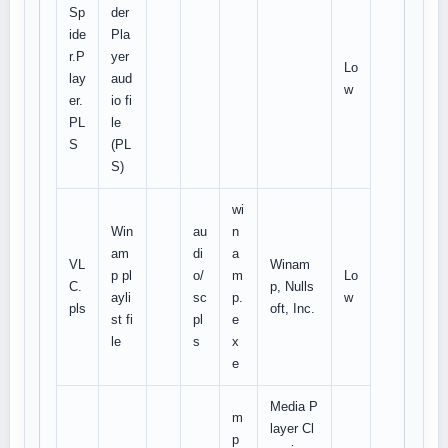
Sp
der
ide
Pla
r.P
yer
Lo
lay
aud
w
er.
io fi
PL
le
S
(PL
S)
wi
Win
au
n
am
di
a
VL
Winam
p pl
o/
m
Lo
C.
p, Nulls
ayli
sc
p.
w
pls
oft, Inc.
st fi
pl
e
le
s
x
e
Media P
m
layer Cl
p