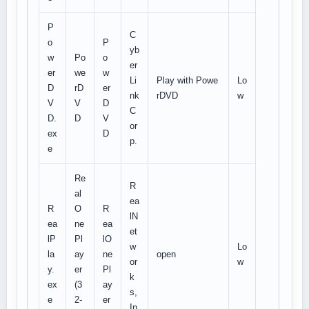
P
C
o
P
yb
w
Po
o
er
er
we
w
Li
Play with Powe
Lo
D
rD
er
nk
rDVD
w
V
V
D
C
D.
D
V
or
ex
D
p.
e
Re
R
al
ea
R
O
R
lN
ea
ne
ea
et
lP
Pl
lO
w
Lo
la
ay
ne
open
or
w
y.
er
Pl
k
ex
(3
ay
s,
e
2-
er
In