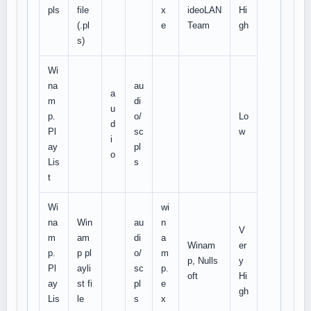
pls
file
x
ideoLAN
Hi
(.pl
e
Team
gh
s)
Wi
na
au
a
m
di
u
p.
o/
Lo
d
Pl
sc
w
i
ay
pl
o
Lis
s
t
Wi
wi
na
Win
au
n
V
m
am
di
a
Winam
er
p.
p pl
o/
m
p, Nulls
y
Pl
ayli
sc
p.
oft
Hi
ay
st fi
pl
e
gh
Lis
le
s
x