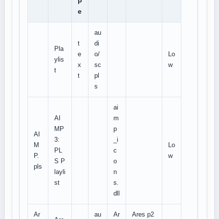
p
e
au
t
di
Pla
e
o/
Lo
ylis
x
sc
w
t
t
pl
s
ai
AI
m
MP
p
AI
3:
_i
M
Lo
PL
c
P.
w
S P
o
pls
layli
n
st
s.
dll
Ar
au
Ar
Ares p2