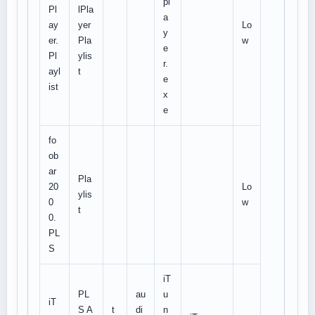
pl
Pl
lPla
a
ay
yer
Lo
y
er.
Pla
w
e
Pl
ylis
r.
ayl
t
e
ist
x
e
fo
ob
ar
Pla
20
Lo
ylis
0
w
t
0.
PL
S
iT
PL
au
u
iT
S A
t
di
n