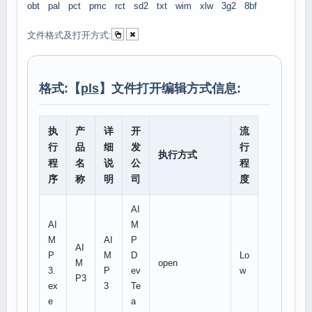
obt
pal
pct
pmc
rct
sd2
txt
wim
xlw
3g2
8bf
文件格式及打开方式:
格式:【
pls
】文件打开编辑方式信息:
执
产
详
开
流
行
品
细
发
行
执行方式
程
名
说
公
程
序
称
明
司
度
AI
AI
M
M
AI
P
AI
P
M
D
Lo
M
open
3.
P
ev
w
P3
ex
3
Te
e
a