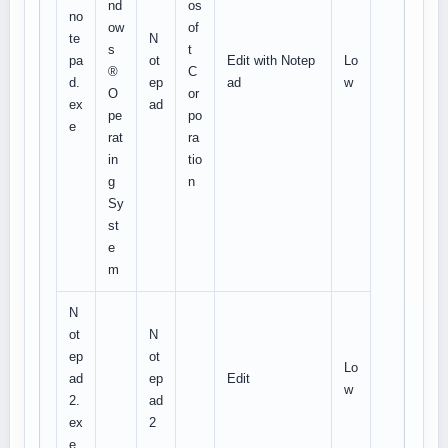
nd
os
no
ow
of
te
N
s
t
pa
ot
Edit with Notep
Lo
®
C
d.
ep
ad
w
O
or
ex
ad
pe
po
e
rat
ra
in
tio
g
n
Sy
st
e
m
N
ot
N
ep
ot
Lo
ad
ep
Edit
w
2.
ad
ex
2
e