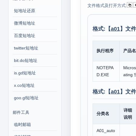
文件格式及打开方式:
短地址还原
微博短地址
格式:【
a01
】文件
百度短地址
twitter短地址
执行程序
产品名
bit.do短地址
NOTEPA
Micro
is.gd短地址
D.EXE
ating 
x.co短地址
格式:【
a01
】文件
goo.gl短地址
详细
邮件工具
分类名
说明
临时邮箱
A01_auto