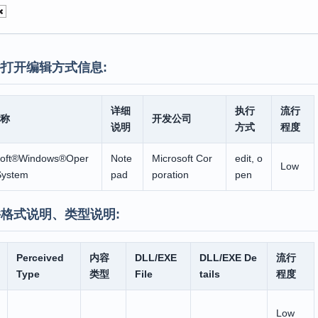
打开编辑方式信息:
详细
执行
流行
称
开发公司
说明
方式
程度
soft®Windows®Oper
Note
Microsoft Cor
edit, o
Low
System
pad
poration
pen
格式说明、类型说明:
Perceived
内容
DLL/EXE
DLL/EXE De
流行
Type
类型
File
tails
程度
Low