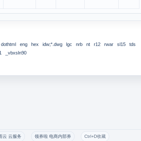
dothtml
eng
hex
idw;*.dwg
lgc
nrb
nt
r12
rwar
sl15
tds
1
_vbxsln90
雨云 云服务
领券啦 电商内部券
Ctrl+D收藏