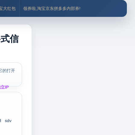
付宝大红包
领券啦,淘宝京东拼多多内部券!
格式信
它的打开
立IP
3
sdv