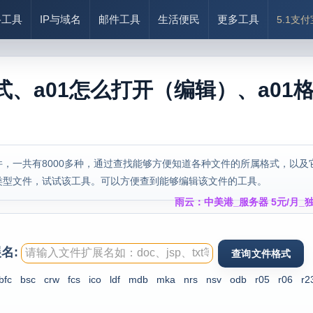
络工具
IP与域名
邮件工具
生活便民
更多工具
5.1支
式、a01怎么打开（编辑）、a01
，一共有8000多种，通过查找能够方便知道各种文件的所属格式，以及
类型文件，试试该工具。可以方便查到能够编辑该文件的工具。
雨云：中美港_服务器 5元/月_独
名:
bfc
bsc
crw
fcs
ico
ldf
mdb
mka
nrs
nsv
odb
r05
r06
r2