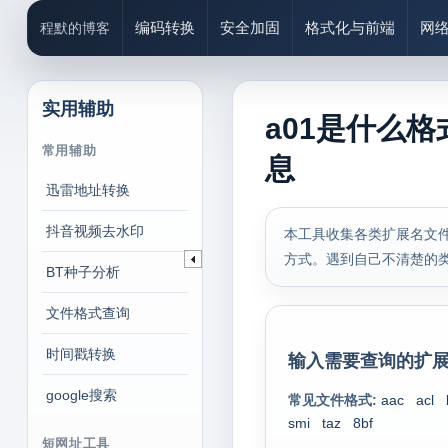
编码转换
安全加固
格式化与前端
网
程默的博客
实用辅助
a01是什么格
常用辅助
息
迅雷地址转换
抖音视频去水印
本工具收集各类扩展名文件
方式。遇到自己不清楚的
BT种子分析
文件格式查询
时间戳转换
输入需要查询的扩展
google搜索
常见文件格式:
aac
acl
smi
taz
8bf
短网址工具