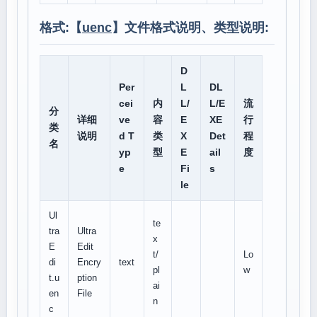
格式:【
uenc
】文件格式说明、类型说明:
D
Per
L
DL
cei
内
L/
L/E
流
分
详细
ve
容
E
XE
行
类
说明
d T
类
X
Det
程
名
yp
型
E
ail
度
e
Fi
s
le
Ul
te
tra
Ultra
x
E
Edit
t/
Lo
di
Encry
text
pl
w
t.u
ption
ai
en
File
n
c