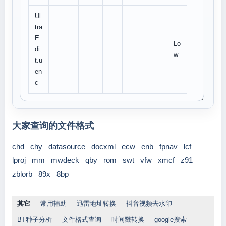
Ul
tra
E
Lo
di
w
t.u
en
c
大家查询的文件格式
chd
chy
datasource
docxml
ecw
enb
fpnav
lcf
lproj
mm
mwdeck
qby
rom
swt
vfw
xmcf
z91
zblorb
89x
8bp
其它
常用辅助
迅雷地址转换
抖音视频去水印
BT种子分析
文件格式查询
时间戳转换
google搜索