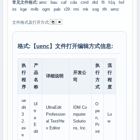
常见文件格式:
amc
bau
caf
cda
cmd
dtd
fli
h1q
hxf
irs
kge
m4b
ogm
pab
r29
rmi
rnk
sog
tlh
wmz
文件格式及打开方式:
格式:【
uenc
】文件打开编辑方式信息:
执
产
执
流
行
品
开发公
行
行
详细说明
程
名
司
方
程
序
称
式
度
ue
Ul
O
dit
UltraEdit
IDM Co
tr
pe
3
Profession
mputer
Lo
a
n,
2.
al Text/He
Solutio
w
E
Pr
ex
x Editor
ns, Inc.
dit
int
e