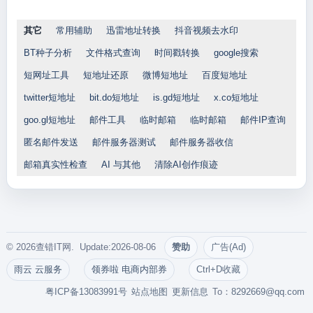
其它
常用辅助
迅雷地址转换
抖音视频去水印
BT种子分析
文件格式查询
时间戳转换
google搜索
短网址工具
短地址还原
微博短地址
百度短地址
twitter短地址
bit.do短地址
is.gd短地址
x.co短地址
goo.gl短地址
邮件工具
临时邮箱
临时邮箱
邮件IP查询
匿名邮件发送
邮件服务器测试
邮件服务器收信
邮箱真实性检查
AI 与其他
清除AI创作痕迹
© 2026查错IT网. Update:2026-08-06
赞助
广告(Ad)
雨云 云服务
领券啦 电商内部券
Ctrl+D收藏
粤ICP备13083991号
站点地图
更新信息
To：
8292669@qq.com