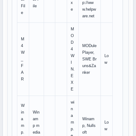
x
p://ww
Fil
ile
e
w.helpw
e
are.net
M
O
M
D
4
MODule
4
W
Player,
W
Lo
_
SWE Br
I
w
F
uns&Za
N.
A
nker
E
R
X
E
wi
W
n
in
Win
a
a
am
Winam
m
Lo
m
p m
p, Nulls
p.
w
p.
edia
oft
e