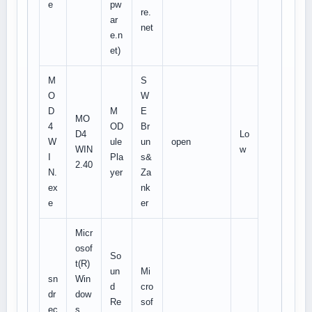
e
pw
re.
ar
net
e.n
et)
M
S
O
W
D
M
E
MO
4
OD
Br
D4
Lo
W
ule
un
open
WIN
w
I
Pla
s&
2.40
N.
yer
Za
ex
nk
e
er
Micr
osof
So
t(R)
un
Mi
sn
Win
d
cro
dr
dow
Re
sof
ec
s