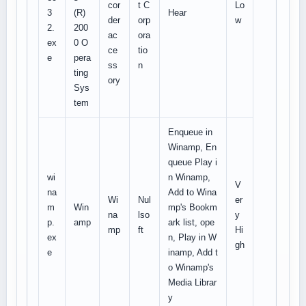
cor
t C
Lo
3
(R)
Hear
der
orp
w
2.
200
ac
ora
ex
0 O
ce
tio
e
pera
ss
n
ting
ory
Sys
tem
Enqueue in
Winamp, En
queue Play i
wi
n Winamp,
V
na
Add to Wina
Wi
Nul
er
m
Win
mp's Bookm
na
lso
y
p.
amp
ark list, ope
mp
ft
Hi
ex
n, Play in W
gh
e
inamp, Add t
o Winamp's
Media Librar
y