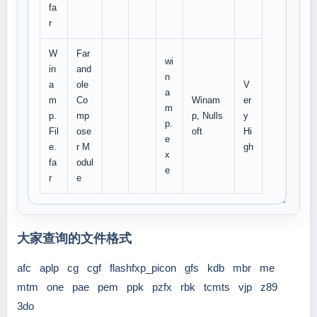
fa
r
W
Far
wi
in
and
n
a
ole
V
a
m
Co
Winam
er
m
p.
mp
p, Nulls
y
p.
Fil
ose
oft
Hi
e
e.
r M
gh
x
fa
odul
e
r
e
大家查询的文件格式
afc
aplp
cg
cgf
flashfxp_picon
gfs
kdb
mbr
me
mtm
one
pae
pem
ppk
pzfx
rbk
tcmts
vjp
z89
3do