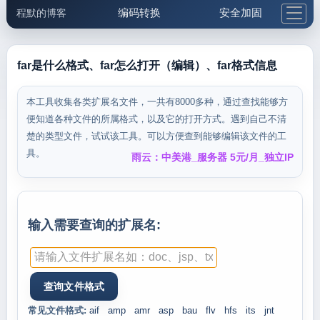
编码转换
安全加固
程默的博客
格式化与前端
网络工具
IP与域名
邮件工具
生活便民
更多工具
far是什么格式、far怎么打开（编辑）、far格式信息
5.1支付宝大红包
本工具收集各类扩展名文件，一共有8000多种，通过查找能够方
便知道各种文件的所属格式，以及它的打开方式。遇到自己不清
楚的类型文件，试试该工具。可以方便查到能够编辑该文件的工
具。
雨云：中美港_服务器 5元/月_独立IP
输入需要查询的扩展名:
常见文件格式:
aif
amp
amr
asp
bau
flv
hfs
its
jnt