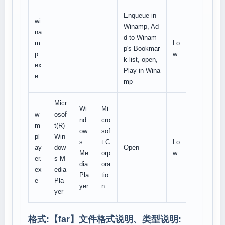
Enqueue in
wi
Winamp, Ad
na
d to Winam
m
Lo
p's Bookmar
p.
w
k list, open,
ex
Play in Wina
e
mp
Micr
Wi
Mi
w
osof
nd
cro
m
t(R)
ow
sof
pl
Win
s
t C
Lo
ay
dow
Open
Me
orp
w
er.
s M
dia
ora
ex
edia
Pla
tio
e
Pla
yer
n
yer
格式:【
far
】文件格式说明、类型说明: