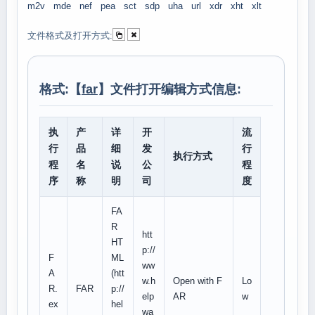
m2v
mde
nef
pea
sct
sdp
uha
url
xdr
xht
xlt
文件格式及打开方式:
格式:【
far
】文件打开编辑方式信息:
执
产
详
开
流
行
品
细
发
行
执行方式
程
名
说
公
程
序
称
明
司
度
FA
R
htt
HT
p://
F
ML
ww
A
(htt
w.h
Open with F
Lo
R.
FAR
p://
elp
AR
w
ex
hel
wa