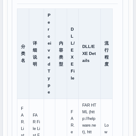
P
e
r
D
c
L
详
ei
内
L/
流
分
DLL/E
细
v
容
E
行
类
XE Det
说
e
类
X
程
名
ails
明
d
型
E
度
T
Fi
y
le
p
e
FAR HT
F
F
ML (htt
A
FA
A
p://help
R.
R Fi
R.
ware.ne
Lo
Li
le Li
e
t), htt
w
st
st F