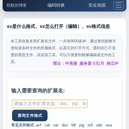
编码转换
安全加固
程默的博客
格式化与前端
网络工具
IP与域名
邮件工具
生活便民
更多工具
sv是什么格式、sv怎么打开（编辑）、sv格式信息
5.1支付宝大红包
本工具收集各类扩展名文件，一共有8000多种，通过查找能够方
便知道各种文件的所属格式，以及它的打开方式。遇到自己不清
楚的类型文件，试试该工具。可以方便查到能够编辑该文件的工
具。
雨云：中美港_服务器 5元/月_独立IP
输入需要查询的扩展名:
常见文件格式:
acf
caf
cer
dsv
fdf
jng
nr3
ods
ova