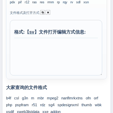
pdx
pif
r12
ras
res
rmm
rp
rqy
rv
sdl
xsn
文件格式及打开方式:
格式:【
sv
】文件打开编辑方式信息:
大家查询的文件格式
b4f
csl
g3n
m
mbr
mpeg2
nanflmrkxtns
ofn
orf
php
pspfram
r51
rdz
sg4
spdesignxml
thumb
wbk
xsdif
xweb3listdata
xxe_addon