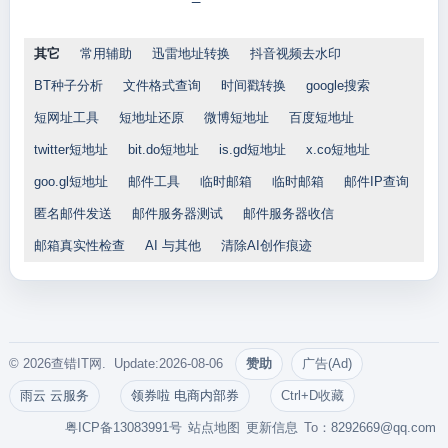
其它
常用辅助
迅雷地址转换
抖音视频去水印
BT种子分析
文件格式查询
时间戳转换
google搜索
短网址工具
短地址还原
微博短地址
百度短地址
twitter短地址
bit.do短地址
is.gd短地址
x.co短地址
goo.gl短地址
邮件工具
临时邮箱
临时邮箱
邮件IP查询
匿名邮件发送
邮件服务器测试
邮件服务器收信
邮箱真实性检查
AI 与其他
清除AI创作痕迹
© 2026查错IT网. Update:2026-08-06
赞助
广告(Ad)
雨云 云服务
领券啦 电商内部券
Ctrl+D收藏
粤ICP备13083991号
站点地图
更新信息
To：
8292669@qq.com