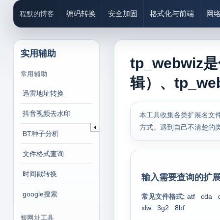
编码转换
安全加固
格式化与前端
网
程默的博客
实用辅助
tp_webwi
常用辅助
辑）、tp_we
迅雷地址转换
抖音视频去水印
本工具收集各类扩展名文件
方式。遇到自己不清楚的
BT种子分析
文件格式查询
时间戳转换
输入需要查询的扩展
google搜索
常见文件格式:
atf
cda
xlw
3g2
8bf
短网址工具