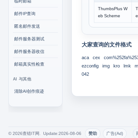
临时邮箱
ThumbsPlus W
T
邮件IP查询
eb Scheme
e
匿名邮件发送
邮件服务器测试
大家查询的文件格式
邮件服务器收信
aca
cex
com%252fa%253
邮箱真实性检查
ezconfig
img
kro
lmk
042
AI 与其他
清除AI创作痕迹
© 2026查错IT网. Update:2026-08-06
赞助
广告(Ad)