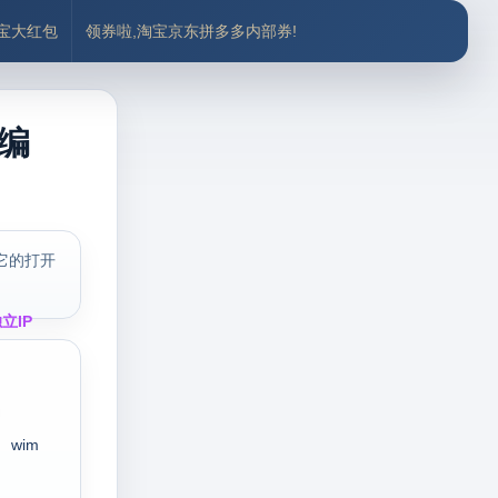
付宝大红包
领券啦,淘宝京东拼多多内部券!
（编
它的打开
立IP
wim