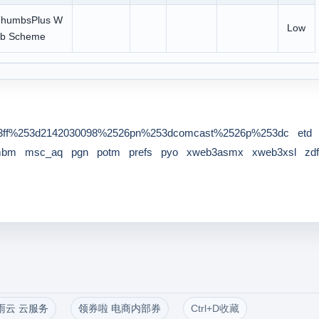
humbsPlus W
Low
b Scheme
ff%253d2142030098%2526pn%253dcomcast%2526p%253dc
etd
mbm
msc_aq
pgn
potm
prefs
pyo
xweb3asmx
xweb3xsl
zdf
雨云 云服务
领券啦 电商内部券
Ctrl+D收藏