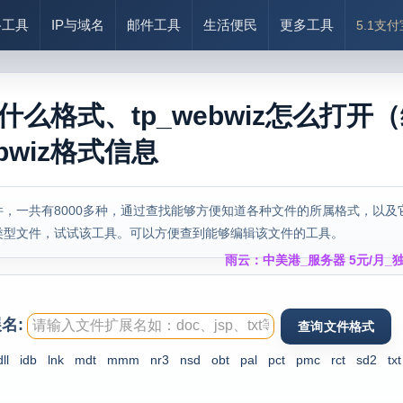
络工具
IP与域名
邮件工具
生活便民
更多工具
5.1支
z是什么格式、tp_webwiz怎么打开
bwiz格式信息
，一共有8000多种，通过查找能够方便知道各种文件的所属格式，以及
类型文件，试试该工具。可以方便查到能够编辑该文件的工具。
雨云：中美港_服务器 5元/月_独
名:
dll
idb
lnk
mdt
mmm
nr3
nsd
obt
pal
pct
pmc
rct
sd2
txt