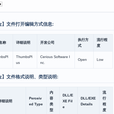
z
】文件打开编辑方式信息:
执行方
流行程
名称
详细说明
开发公司
式
度
bsPl
ThumbsPl
Cerious Software I
Open
Low
us
nc.
z
】文件格式说明、类型说明:
内
流
DLL/E
Perceiv
容
DLL/EXE
行
详细说明
XE Fil
ed Type
类
Details
程
e
型
度