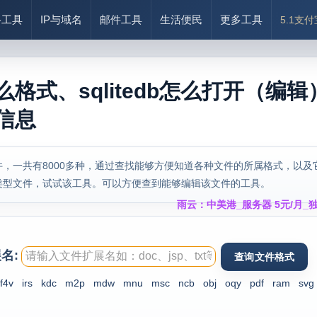
络工具
IP与域名
邮件工具
生活便民
更多工具
5.1支
是什么格式、sqlitedb怎么打开（编
式信息
，一共有8000多种，通过查找能够方便知道各种文件的所属格式，以及
类型文件，试试该工具。可以方便查到能够编辑该文件的工具。
雨云：中美港_服务器 5元/月_独
名:
f4v
irs
kdc
m2p
mdw
mnu
msc
ncb
obj
oqy
pdf
ram
svg