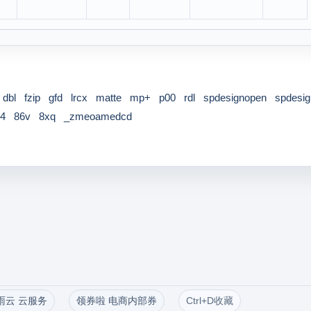
dbl
fzip
gfd
lrcx
matte
mp+
p00
rdl
spdesignopen
spdesig
4
86v
8xq
_zmeoamedcd
雨云 云服务
领券啦 电商内部券
Ctrl+D收藏