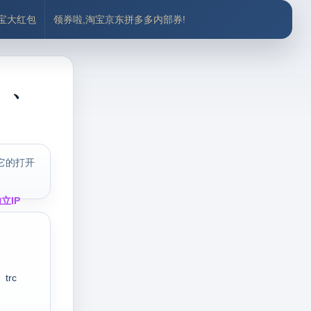
付宝大红包
领券啦,淘宝京东拼多多内部券!
辑）、
它的打开
立IP
trc