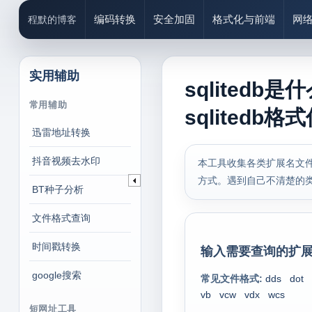
编码转换
安全加固
格式化与前端
网
程默的博客
实用辅助
sqlitedb
常用辅助
sqlitedb格
迅雷地址转换
抖音视频去水印
本工具收集各类扩展名文件
方式。遇到自己不清楚的
BT种子分析
文件格式查询
时间戳转换
输入需要查询的扩展
google搜索
常见文件格式:
dds
dot
vb
vcw
vdx
wcs
短网址工具