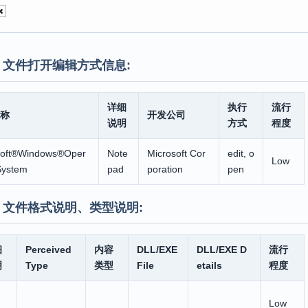
】文件打开编辑方式信息:
详细
执行
流行
称
开发公司
说明
方式
程度
soft®Windows®Oper
Note
Microsoft Cor
edit, o
Low
System
pad
poration
pen
】文件格式说明、类型说明:
细
Perceived
内容
DLL/EXE
DLL/EXE D
流行
明
Type
类型
File
etails
程度
Low