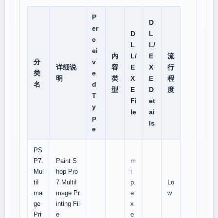
P
D
er
D
L
c
L
L/
ei
内
L/
E
流
分
v
详细说
容
E
X
行
类
e
明
类
X
E
程
名
d
型
E
D
度
T
Fi
et
y
le
ai
p
ls
e
PS
P7.
Paint S
m
Mul
hop Pro
i
tiI
7 MultiI
p.
Lo
ma
mage Pr
e
w
ge
inting Fil
x
Pri
e
e