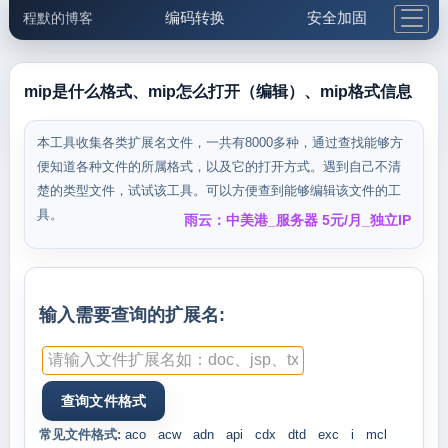
编码转换
安全加固
程默的博客
格式化与前端
网络工具
IP与域名
邮件工具
生活便民
更多工具
mip是什么格式、mip怎么打开（编辑）、mip格式信息
5.1支付宝大红包
本工具收集各类扩展名文件，一共有8000多种，通过查找能够方
便知道各种文件的所属格式，以及它的打开方式。遇到自己不清
楚的类型文件，试试该工具。可以方便查到能够编辑该文件的工
具。
雨云：中美港_服务器 5元/月_独立IP
输入需要查询的扩展名:
常见文件格式:
aco
acw
adn
api
cdx
dtd
exc
i
mcl