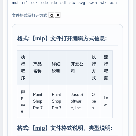
mdt
nr4
ocx
odb
rdp
sdf
stc
svg
swm
wtx
xsn
文件格式及打开方式:
格式:【
mip
】文件打开编辑方式信息:
执
执
流
行
产品
详细
开发公
行
行
程
名称
说明
司
方
程
序
式
度
ps
Paint
Paint
Jasc S
O
p.
Lo
Shop
Shop
oftwar
pe
ex
w
Pro 7
Pro 7
e, Inc.
n
e
格式:【
mip
】文件格式说明、类型说明: