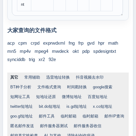
nt
大家查询的文件格式
acp
cpm
crpd
exprwdxml
fng
frp
gvd
hpr
math
mn5
mp4v
mpeg4
mwdeck
okt
pdp
spdesigntxt
synciddb
trig
xr2
92e
其它
常用辅助
迅雷地址转换
抖音视频去水印
BT种子分析
文件格式查询
时间戳转换
google搜索
短网址工具
短地址还原
微博短地址
百度短地址
twitter短地址
bit.do短地址
is.gd短地址
x.co短地址
goo.gl短地址
邮件工具
临时邮箱
临时邮箱
邮件IP查询
匿名邮件发送
邮件服务器测试
邮件服务器收信
邮箱真实性检查
AI 与其他
清除AI创作痕迹