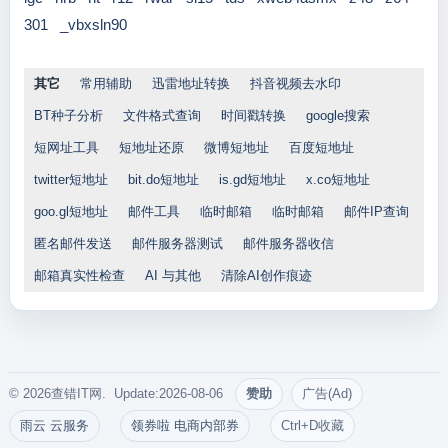
301
_vbxsln90
其它
常用辅助
迅雷地址转换
抖音视频去水印
BT种子分析
文件格式查询
时间戳转换
google搜索
短网址工具
短地址还原
微博短地址
百度短地址
twitter短地址
bit.do短地址
is.gd短地址
x.co短地址
goo.gl短地址
邮件工具
临时邮箱
临时邮箱
邮件IP查询
匿名邮件发送
邮件服务器测试
邮件服务器收信
邮箱真实性检查
AI 与其他
清除AI创作痕迹
© 2026查错IT网. Update:2026-08-06
赞助
广告(Ad)
雨云 云服务
领券啦 电商内部券
Ctrl+D收藏