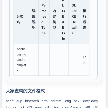
Pe
L
DL
详
rce
内
L/
L/E
流
分类
细
ive
容
E
XE
行
名
说
d
类
X
De
程
明
Ty
型
E
tail
度
pe
Fi
s
le
Adobe
Lightro
Lo
om.lrt
w
emplat
e
大家查询的文件格式
accft
aup
btsearch
ctm
dothtml
eng
hex
idw;*.dwg
lgc
nrb
nt
r12
rwar
sl15
tds
xweb4asmx
z48
z64