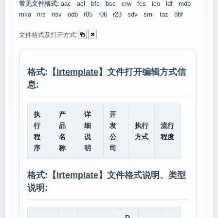
常见文件格式:
aac
acl
bfc
bsc
crw
fcs
ico
ldf
mdb
mka
nrs
nsv
odb
r05
r06
r23
sdv
smi
taz
8bf
文件格式及打开方式:
格式:【
lrtemplate
】文件打开编辑方式信
息:
执
产
详
开
行
品
细
发
执行
流行
程
名
说
公
方式
程度
序
称
明
司
格式:【
lrtemplate
】文件格式说明、类型
说明:
D