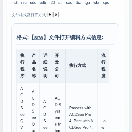
mdi
nru
odc
pdb
r23
stl
sxc
tbz
tga
wtx
xps
文件格式及打开方式:
格式:【
srw
】文件打开编辑方式信息:
执
产
详
开
流
行
品
细
发
行
执行方式
程
名
说
公
程
序
称
明
司
度
A
A
C
C
AC
D
A
D
D S
S
C
Process with
S
yst
ee
D
ACDSee Pro
ee
em
Q
S
4, Print with A
Lo
Q
s In
V
ee
CDSee Pro 4,
w
ui
tern