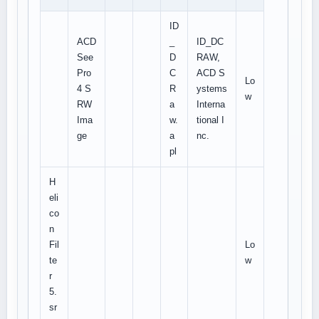
ID
ACD
_
ID_DC
See
D
RAW,
Pro
C
ACD S
Lo
4 S
R
ystems
w
RW
a
Interna
Ima
w.
tional I
ge
a
nc.
pl
H
eli
co
n
Fil
Lo
te
w
r
5.
sr