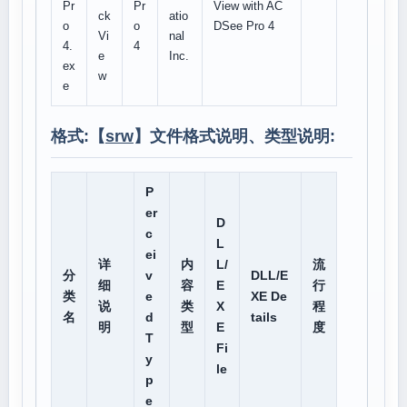
Pr
Pr
View with AC
ck
atio
o
o
DSee Pro 4
Vi
nal
4.
4
e
Inc.
ex
w
e
格式:【
srw
】文件格式说明、类型说明:
P
er
D
c
L
ei
详
内
L/
流
分
v
DLL/E
细
容
E
行
类
e
XE De
说
类
X
程
名
d
tails
明
型
E
度
T
Fi
y
le
p
e