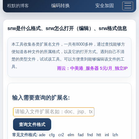
编码转换
安全加固
程默的博客
格式化与前端
网络工具
IP与域名
邮件工具
生活便民
更多工具
srw是什么格式、srw怎么打开（编辑）、srw格式信息
5.1支付宝大红包
本工具收集各类扩展名文件，一共有8000多种，通过查找能够方
便知道各种文件的所属格式，以及它的打开方式。遇到自己不清
楚的类型文件，试试该工具。可以方便查到能够编辑该文件的工
具。
雨云：中美港_服务器 5元/月_独立IP
输入需要查询的扩展名:
常见文件格式:
ade
cfg
cr2
elm
fad
fnd
htt
inl
lzh