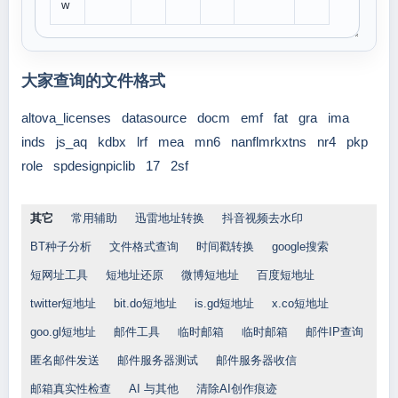
w
大家查询的文件格式
altova_licenses
datasource
docm
emf
fat
gra
ima
inds
js_aq
kdbx
lrf
mea
mn6
nanflmrkxtns
nr4
pkp
role
spdesignpiclib
17
2sf
其它
常用辅助
迅雷地址转换
抖音视频去水印
BT种子分析
文件格式查询
时间戳转换
google搜索
短网址工具
短地址还原
微博短地址
百度短地址
twitter短地址
bit.do短地址
is.gd短地址
x.co短地址
goo.gl短地址
邮件工具
临时邮箱
临时邮箱
邮件IP查询
匿名邮件发送
邮件服务器测试
邮件服务器收信
邮箱真实性检查
AI 与其他
清除AI创作痕迹