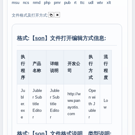
msu
ncs
nmd
php
pmr
pub
rt
ttc
udl
wtv
xlt
文件格式及打开方式:
格式:【
son
】文件打开编辑方式信息:
执
执
流
行
产品
详细
开发公
行
行
程
名称
说明
司
方
程
序
式
度
Ju
Juble
Juble
Ope
http://w
bl
r Sub
r Sub
n wi
ww.pan
Lo
er.
title
title
th J
ayotis.
w
ex
Edito
Edito
uble
com
e
r
r
r
格式:【
son
】文件格式说明、类型说明: