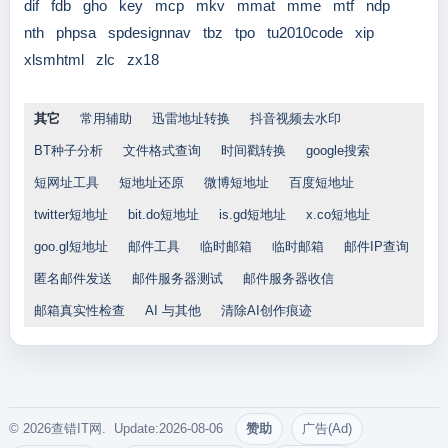
dif
fdb
gho
key
mcp
mkv
mmat
mme
mtf
ndp
nth
phpsa
spdesignnav
tbz
tpo
tu2010code
xip
xlsmhtml
zlc
zx18
其它
常用辅助
迅雷地址转换
抖音视频去水印
BT种子分析
文件格式查询
时间戳转换
google搜索
短网址工具
短地址还原
微博短地址
百度短地址
twitter短地址
bit.do短地址
is.gd短地址
x.co短地址
goo.gl短地址
邮件工具
临时邮箱
临时邮箱
邮件IP查询
匿名邮件发送
邮件服务器测试
邮件服务器收信
邮箱真实性检查
AI 与其他
清除AI创作痕迹
© 2026查错IT网. Update:2026-08-06
赞助
广告(Ad)