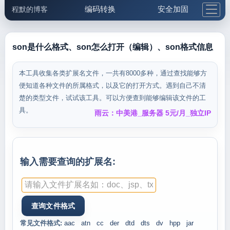
编码转换
安全加固
程默的博客
格式化与前端
网络工具
IP与域名
邮件工具
生活便民
更多工具
son是什么格式、son怎么打开（编辑）、son格式信息
5.1支付宝大红包
本工具收集各类扩展名文件，一共有8000多种，通过查找能够方
便知道各种文件的所属格式，以及它的打开方式。遇到自己不清
楚的类型文件，试试该工具。可以方便查到能够编辑该文件的工
具。
雨云：中美港_服务器 5元/月_独立IP
输入需要查询的扩展名:
常见文件格式:
aac
atn
cc
der
dtd
dts
dv
hpp
jar