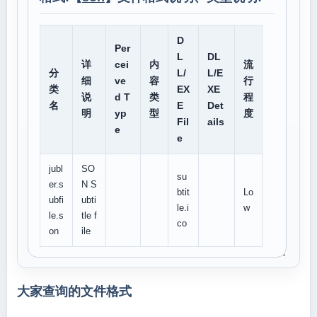
D
Per
L
DL
详
cei
内
流
分
L/
L/E
细
ve
容
行
类
EX
XE
说
d T
类
程
名
E
Det
明
yp
型
度
Fil
ails
e
e
jubl
SO
su
er.s
N S
btit
Lo
ubfi
ubti
le.i
w
le.s
tle f
co
on
ile
大家查询的文件格式